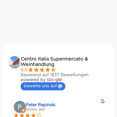
Centro Italia Supermercato &
Weinhandlung
4.5
Basierend auf 1837 Bewertungen
powered by
G
o
o
g
l
e
bewerte uns auf
Matze
letztes Jahr