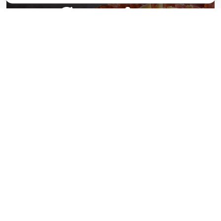
Catering
Das
italienische Catering
von Centro Italia
verbindet frische Zubereitung mit originalen
Zutaten. Von Panini und Antipasti über Käse-
und Salumiplatten bis zu fertigen Gerichten
eignet sich unser Angebot für private Feiern und
Veranstaltungen. Die Speisen werden mit
Produkten aus unserem eigenen Sortiment
zubereitet – authentisch, flexibel und
unkompliziert. Italienisches Catering entdecken.