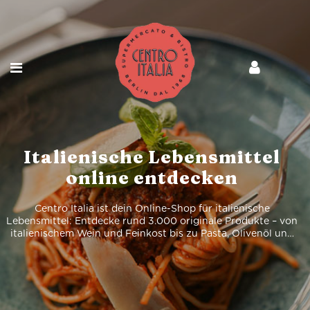
Italienische Lebensmittel
online entdecken
Centro Italia ist dein Online-Shop für italienische
Lebensmittel: Entdecke rund 3.000 originale Produkte – von
italienischem Wein und Feinkost bis zu Pasta, Olivenöl und
Spirituosen, bequem online bestellt und geliefert.