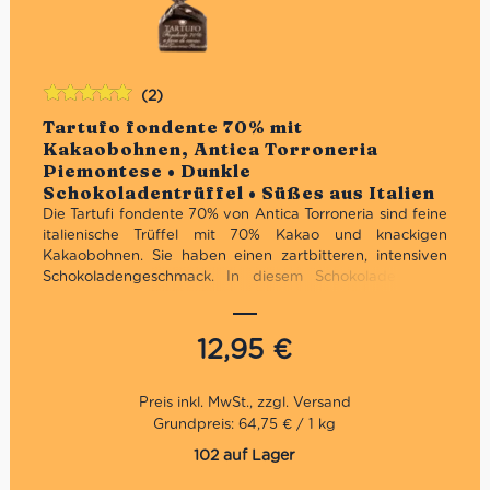
(2)
Bewertet
Tartufo fondente 70% mit
mit
5.00
von
Kakaobohnen, Antica Torroneria
5
Piemontese • Dunkle
Schokoladentrüffel • Süßes aus Italien
Die Tartufi fondente 70% von Antica Torroneria sind feine
italienische Trüffel mit 70% Kakao und knackigen
Kakaobohnen. Sie haben einen z
artbitteren, intensiven
Schokoladengeschmack. In diesem Schokoladentrüffel
kommen feine Zartbitterschokolade und kleine Stückchen
gerösteter Kakobohnen zusammen. Diese Kombination
aus zart bitterer Sckokolade mit 70% Kakao und den
12,95
€
knackigen Kakobohnen sorgt für eine
Geschmacksexplosion der besonderen Art! Diese entsteht
durch den intensiven Kakaogeschmack, welche durch
den hohen Kakaoanteil in die Trüffelpraline kommen. Das
Grundpreis: 64,75 € / 1 kg
Zusammenspiel der einzelnen Aromen der Sorte al
102 auf Lager
cioccolato fondente 70% e fave di cacao ist phänomenal
und kaum zu übertreffen.