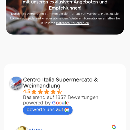
mit unseren exklusiven Angeboten und
Empfehlungen!
Durch Ihre Anmeldung stimmen Sie dem Erhalt von Werbe-E-Mails zu. Sie
können sich jederzeit wieder abmelden. Weitere Informationen erhalten Sie
in unseren
Datenschutzrichtlinien
.
Centro Italia Supermercato &
Weinhandlung
4.5
Basierend auf 1837 Bewertungen
powered by
G
o
o
g
l
e
bewerte uns auf