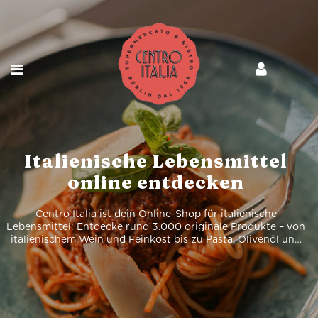
Italienische Lebensmittel
online entdecken
Centro Italia ist dein Online-Shop für italienische
Lebensmittel: Entdecke rund 3.000 originale Produkte – von
italienischem Wein und Feinkost bis zu Pasta, Olivenöl und
Spirituosen, bequem online bestellt und geliefert.