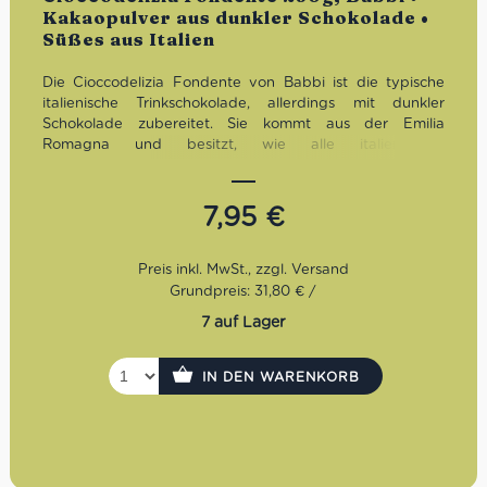
mit
5.00
von
Kakaopulver aus dunkler Schokolade •
5
Süßes aus Italien
Die Cioccodelizia Fondente von Babbi ist die typische
italienische Trinkschokolade, allerdings mit dunkler
Schokolade zubereitet. Sie kommt aus der Emilia
Romagna und besitzt, wie alle italienischen
Trinkschokoladen, eine etwas dickere Konsistenz. Um sie
besonders cremig zu erhalten, empfehlen wir 25g Pulver
und 100ml Milch zu verwenden. Das Mischverhältnis
7,95
€
kannst Du natürlich ganz nach Deinem Geschmack
anpassen.
Einfache Zubereitung mit heißer oder kalter Milch
Grundpreis: 31,80 € /
Besonders cremige Konsistenz
7 auf Lager
Mit min. 39% Kakaoanteil für intensiven Schoko-
Geschmack
In einer hochwertigen Blechdose mit Innenbeutel
IN DEN WARENKORB