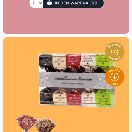
dunkle Schokoladentropfen 15%
IN DEN WARENKORB
Menge:
315g
Herkunft:
Mailand (Italien)
Besonderheiten:
Hervorragend als Dessert-Keks zu
Vanilleeis