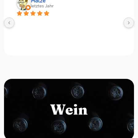
Matze
letztes Jahr
Wein