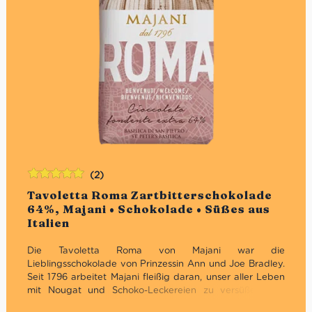
(2)
Bewertet
Tavoletta Roma Zartbitterschokolade
mit
5.00
von
64%, Majani • Schokolade • Süßes aus
5
Italien
Die Tavoletta Roma von Majani war die
Lieblingsschokolade von Prinzessin Ann und Joe Bradley.
Seit 1796 arbeitet Majani fleißig daran, unser aller Leben
mit Nougat und Schoko-Leckereien zu versüßen. Die
Tavoletta Roma offenbart sich darum im Geiste einer