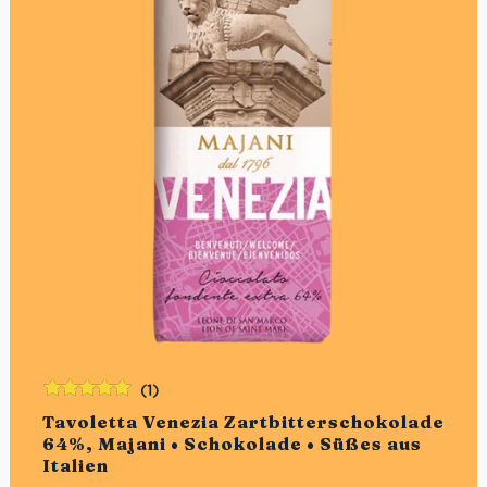
(1)
Bewertet
Tavoletta Venezia Zartbitterschokolade
mit
5.00
von
64%, Majani • Schokolade • Süßes aus
5
Italien