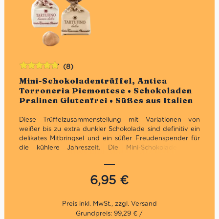
(8)
Bewertet
Mini-Schokoladentrüffel, Antica
mit
4.75
Torroneria Piemontese • Schokoladen
von 5
Pralinen Glutenfrei • Süßes aus Italien
Diese Trüffelzusammenstellung mit Variationen von
weißer bis zu extra dunkler Schokolade sind definitiv ein
delikates Mitbringsel und ein süßer Freudenspender für
die kühlere Jahreszeit.
Die Mini-Schokoladentrüffel
enthalten je 2 Stück der Sorten: extranero, das dunkle
Original, bianco, con amaretti und al pistacchio. Feine
kleinen Pralinen aus dem Piemont mit Nüssen, Mandeln
6,95
€
und Pistazien. Glutenfrei.
Die Antica Torroneria Piemontese kreiert seit 1885
ausgezeichnete Trüffel und Nougat, die alle von der IGP
Nocciola aus dem Piemont inspiriert sind. Die fünfte
Grundpreis: 99,29 € /