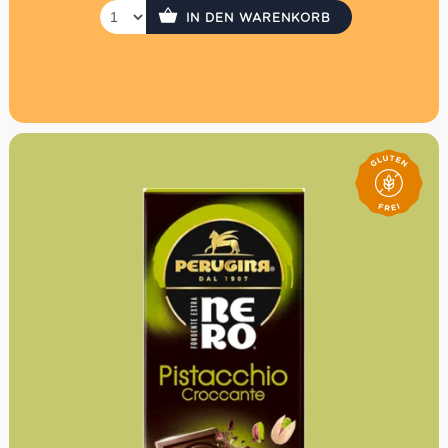
IN DEN WARENKORB
Die Antica Torroneria Piemontese ist seit 1885 das
Unternehmen der Familie Sebaste. Seit Generationen
dreht sich alles um die berühmtesten
Schokoladenpralinen des Piemonts: Den Tartufi dolci. Die
wichtigste Grundzutat ist dafür die Piemonteser
Haselnuss. Um die Qualität sicherzustellen, hat die Familie
Sebaste zusammen mit den über 30 Haselnussbauern
eine eigene Normierung vereinbart. Erst kurz vor der
Verarbeitung werden sie geknackt und anschließend von
Röstmeister Massimo in kleinen Portionen geröstet. Die
Tartufi dolci enthalten bis zu 42% der wertvollen
Piemonteser Haselnuss. Diese Tartufi dolci neri enthalten
70% dunkle Schokolade, karamellisierten
Kakaobohnensplittern und Haselnusspaste.