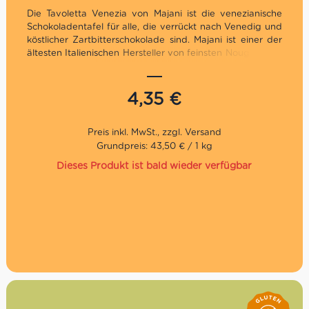
Die Tavoletta Venezia von Majani ist die venezianische
Schokoladentafel für alle, die verrückt nach Venedig und
köstlicher Zartbitterschokolade sind. Majani ist einer der
ältesten Italienischen Hersteller von feinsten Nougat- und
Schokoladenkreationen. Selbst das damalige Königshaus
wusste keine bessere Adresse für den eigenen
Schokobedarf. Probiere jetzt die Tavoletta Venezia mit
4,35
€
Zartbitterschokolade 64%!
Grundpreis: 43,50 € / 1 kg
Dieses Produkt ist bald wieder verfügbar