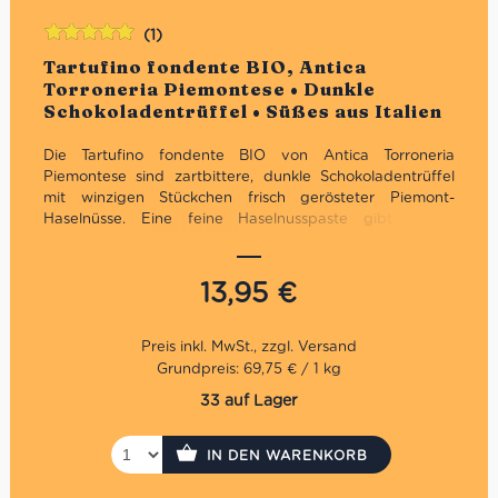
(1)
Bewertet
Tartufino fondente BIO, Antica
mit
5.00
von
Torroneria Piemontese • Dunkle
5
Schokoladentrüffel • Süßes aus Italien
Die Tartufino fondente BIO von Antica Torroneria
Piemontese sind zartbittere, dunkle Schokoladentrüffel
mit winzigen Stückchen frisch gerösteter Piemont-
Haselnüsse. Eine feine Haselnusspaste gibt diesen
Pralinen die unvergleichlich zart-schmelzende Konsistenz.
Sie sind unverzichtbar zum Caffè und für alle, die es
etwas herber mögen. Sie enthalten extra dunkle Bio-
13,95
€
Schokolade 50%.
Die Erfinder der Tartufi dolci ist Familie Sebaste in der
Nähe von Alba, im Piemont. Sie rösten die piemonteser
Grundpreis: 69,75 € / 1 kg
Haselnüsse IGP und verarbeiten sie auf
33 auf Lager
unannachahmliche Weise zu Trüffelpralinen, inzwischen in
zahlreichen Variationen. Die berühmten Haselnüsse aus
der umliegenden Gegend, die hochwertige Schokolade,
IN DEN WARENKORB
jahrhundertelange Erfahrung und die Liebe zum Produkt
machen diese Schokoladentrüffel so einzigartig.