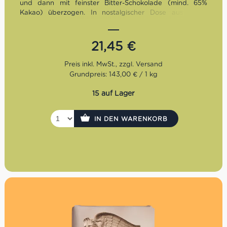
und dann mit feinster Bitter-Schokolade (mind. 65%
Kakao) überzogen. In nostalgischer Dose aus Metall
verpackt, sind diese Caffebohnen & Schokolade
hochqualitativ und bei jedem Anlass ein zauberhaftes
Geschenk! Glutenfrei. Veganes Produkt.
21,45
€
Grundpreis: 143,00 € / 1 kg
15 auf Lager
IN DEN WARENKORB