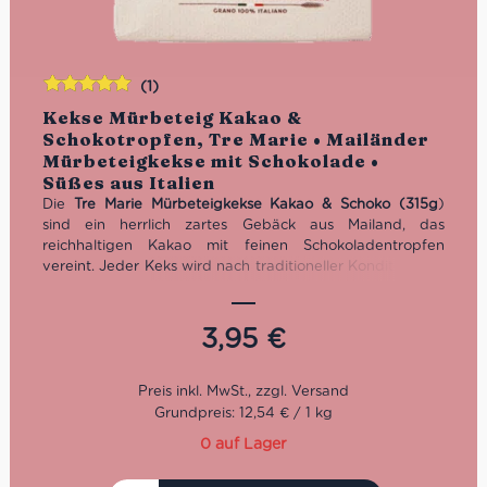
(1)
Bewertet
Kekse Mürbeteig Kakao &
mit
5.00
von
Schokotropfen, Tre Marie • Mailänder
5
Mürbeteigkekse mit Schokolade •
Süßes aus Italien
Die
Tre Marie Mürbeteigkekse Kakao & Schoko (315g
)
sind ein herrlich zartes Gebäck aus Mailand, das
reichhaltigen Kakao mit feinen Schokoladentropfen
vereint. Jeder Keks wird nach traditioneller Konditorkunst
hergestellt und begeistert mit seiner buttrigen, weichen
Textur und einem intensiven, schokoladigen Aroma. Ideal
zum Kaffee, für die kleine Auszeit oder als besondere
3,95
€
Leckerei für Genießer – ein echter Klassiker aus dem
Hause Tre Marie, der italienisches Konditorhandwerk auf
höchstem Niveau bietet.
Grundpreis: 12,54 € / 1 kg
Eigenschaften:
0 auf Lager
Produktart:
Italienische Mürbeteigkekse mit extra