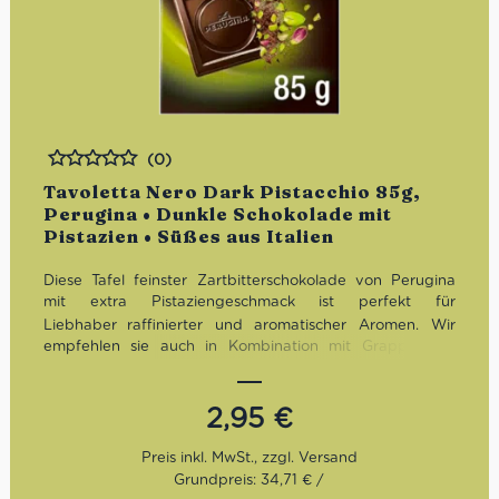
(0)
Bewertet
Tavoletta Nero Dark Pistacchio 85g,
Perugina • Dunkle Schokolade mit
Pistazien • Süßes aus Italien
Diese Tafel feinster Zartbitterschokolade von Perugina
mit extra Pistaziengeschmack ist perfekt für
Liebhaber
raffinierter und aromatischer Aromen. Wir
empfehlen sie auch in Kombination mit Grappas mit
fruchtigen Noten, da diese die Aromen der Pistazien-
Schokolade angenehm ergänzen.
2,95
€
Grundpreis: 34,71 € /