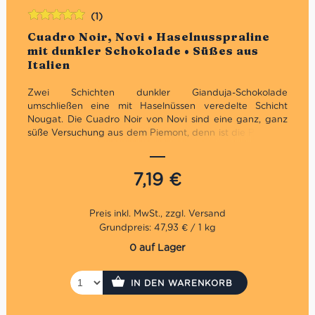
(1)
Bewertet
Cuadro Noir, Novi • Haselnusspraline
mit
5.00
von
mit dunkler Schokolade • Süßes aus
5
Italien
Zwei Schichten dunkler Gianduja-Schokolade
umschließen
eine mit Haselnüssen veredelte Schicht
Nougat. Die Cuadro Noir von Novi sind eine ganz, ganz
süße Versuchung aus dem Piemont, denn ist die Packung
einmal aufgemacht, gibt kein Halt mehr. Es ist die
Kombination aus dunkler Schokolade, Nougat und feinen
Haselnüssen, die uns so sūchtig macht. Probiere sie
7,19
€
selbst!
Grundpreis: 47,93 € / 1 kg
0 auf Lager
IN DEN WARENKORB