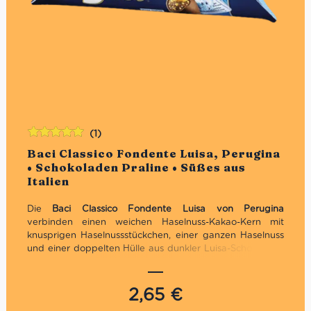
(1)
Bewertet
Baci Classico Fondente Luisa, Perugina
mit
5.00
von
• Schokoladen Praline • Süßes aus
5
Italien
Die
Baci Classico Fondente Luisa von Perugina
verbinden einen weichen Haselnuss-Kakao-Kern mit
knusprigen Haselnussstückchen, einer ganzen Haselnuss
und einer doppelten Hülle aus dunkler Luisa-Schokolade.
Jede der drei einzeln verpackten Pralinen enthält
außerdem eine kleine Botschaft – ideal zum Verschenken,
Teilen oder als süße Begleitung zu Espresso und Kaffee.
2,65
€
Glutenfrei. Inhalt: 3 Stück, 37,5 g.