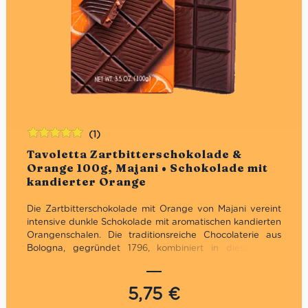
(1)
Bewertet
Tavoletta Zartbitterschokolade &
mit
5.00
von
Orange 100g, Majani • Schokolade mit
5
kandierter Orange
Die Zartbitterschokolade mit Orange von Majani vereint
intensive dunkle Schokolade mit aromatischen kandierten
Orangenschalen. Die traditionsreiche Chocolaterie aus
Bologna, gegründet 1796, kombiniert in dieser Tafel
kräftige Kakaoaromen mit der frischen Zitrusnote
mediterraner Orangen. Das Ergebnis ist eine elegante
italienische Gourmet-Schokolade mit perfekter Balance
5,75
€
aus Kakao, Frucht und feiner Süße.