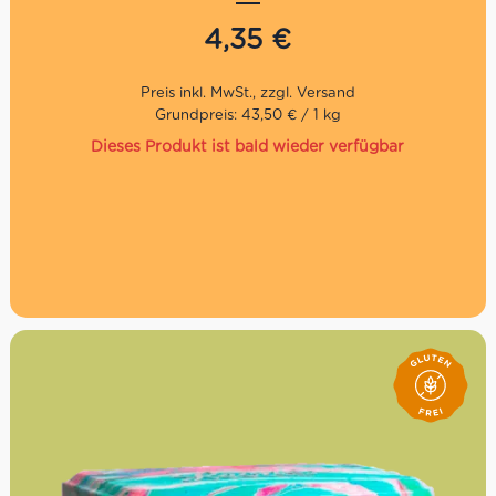
alten Tradition aus dem Herzen Bolognas. Probiere jetzt
die Tavoletta Roma mit Zartbitterschokolade 64%!
4,35
€
Grundpreis: 43,50 € / 1 kg
Dieses Produkt ist bald wieder verfügbar