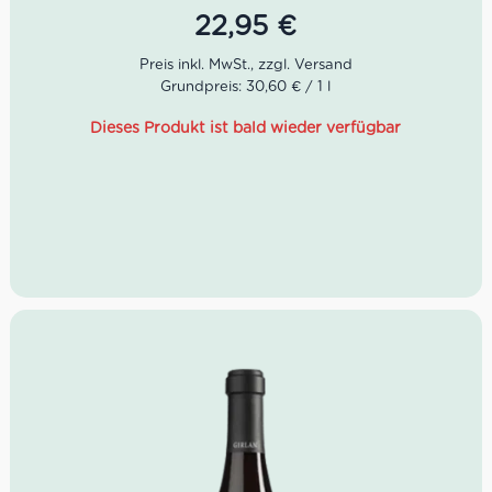
22,95
€
Die alten Gemäuer der Kellergänge bieten optimale
Bedingungen für die Lagerung der Weine. Heute sind
etwa 200 Winzerfamilien Teil von Girlan. Kellermeister
Grundpreis: 30,60 € / 1 l
Gerhard Kofler pflegt dafür einen regen Austausch.
Dieses Produkt ist bald wieder verfügbar
Farbe: Hellgelb
Geruch: gelbe Früchte, Mandel, Mineralik
Geschmack: intensiv fruchtig, würzig, langer
Nachhall