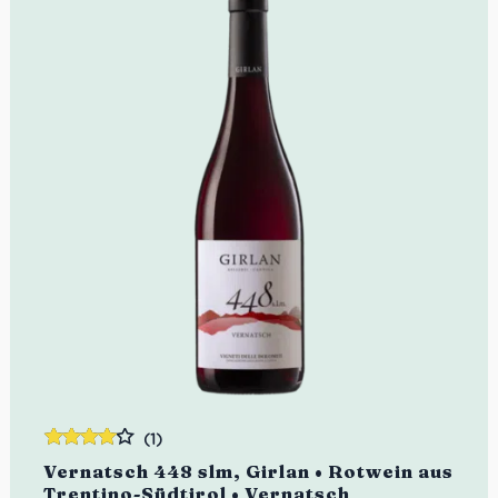
(1)
Bewertet
Vernatsch 448 slm, Girlan • Rotwein aus
mit
4.00
Trentino-Südtirol • Vernatsch
von 5