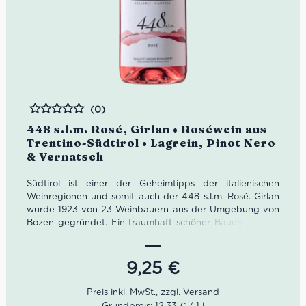
(0)
Bewertet
448 s.l.m. Rosé, Girlan • Roséwein aus
Trentino-Südtirol • Lagrein, Pinot Nero
& Vernatsch
Südtirol ist einer der Geheimtipps der italienischen
Weinregionen und somit auch der 448 s.l.m. Rosé. Girlan
wurde 1923 von 23 Weinbauern aus der Umgebung von
Bozen gegründet. Ein traumhaft schöner Bauernhof aus
dem 16. Jahrhundert wurde dafür zum Weingut
umfunktioniert.
9,25
€
Die alten Gemäuer der Kellergänge bieten optimale
Bedingungen für die Lagerung der Weine. Heute sind
etwa 200 Winzerfamilien Teil von Girlan. Kellermeister
Grundpreis: 12,33 € / 1 l