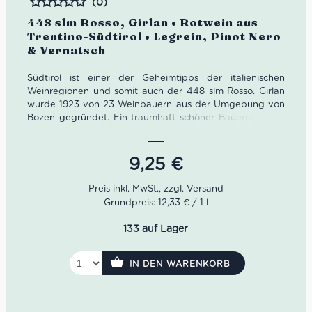
(0)
Bewertet
448 slm Rosso, Girlan • Rotwein aus
Trentino-Südtirol • Legrein, Pinot Nero
& Vernatsch
Südtirol ist einer der Geheimtipps der italienischen
Weinregionen und somit auch der 448 slm Rosso. Girlan
wurde 1923 von 23 Weinbauern aus der Umgebung von
Bozen gegründet. Ein traumhaft schöner Bauernhof aus
dem 16. Jahrhundert wurde dafür zum Weingut
umfunktioniert.
9,25
€
Die alten Gemäuer der Kellergänge bieten optimale
Bedingungen für die Lagerung der Weine. Heute sind
etwa 200 Winzerfamilien Teil von Girlan. Kellermeister
Grundpreis: 12,33 € / 1 l
Gerhard Kofler pflegt dafür einen regen Austausch.
133 auf Lager
Farbe: Rubinrot
Geruch: Waldbeeren, Haselnuss, feine Gewürze
Geschmack: fruchtig, aromatisch, samtig,
IN DEN WARENKORB
geschmeidige Textur
Idealer Versandkarton: 21 Flaschen