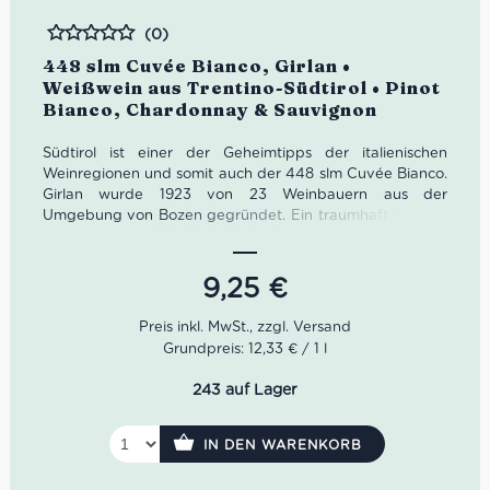
(0)
Bewertet
448 slm Cuvée Bianco, Girlan •
Weißwein aus Trentino-Südtirol • Pinot
Bianco, Chardonnay & Sauvignon
Südtirol ist einer der Geheimtipps der italienischen
Weinregionen und somit auch der 448 slm Cuvée Bianco.
Girlan wurde 1923 von 23 Weinbauern aus der
Umgebung von Bozen gegründet. Ein traumhaft schöner
Bauernhof aus dem 16. Jahrhundert wurde dafür zum
Weingut umfunktioniert.
9,25
€
Die alten Gemäuer der Kellergänge bieten optimale
Bedingungen für die Lagerung der Weine. Heute sind
etwa 200 Winzerfamilien Teil von Girlan. Kellermeister
Grundpreis: 12,33 € / 1 l
Gerhard Kofler pflegt dafür einen regen Austausch.
243 auf Lager
Farbe: Strohgelb, grüne Reflexe
Geruch: tropische Früchte, Stachelbeere, Pfeffer
Geschmack: frisch, mineralisch, angenehme Säure
IN DEN WARENKORB
Idealer Versandkarton: 21 Flaschen