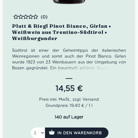
(0)
Bewertet
Platt & Riegl Pinot Bianco, Girlan •
Weißwein aus Trentino-Südtirol •
Weißburgunder
Südtirol ist einer der Geheimtipps der italienischen
Weinregionen und somit auch der Pinot Bianco. Girlan
wurde 1923 von 23 Weinbauern aus der Umgebung von
Bozen gegründet. Ein traumhaft schöner Bauernhof aus
dem 16. Jahrhundert wurde dafür zum Weingut
umfunktioniert.
14,55
€
Die alten Gemäuer der Kellergänge bieten optimale
Bedingungen für die Lagerung der Weine. Heute sind
etwa 200 Winzerfamilien Teil von Girlan. Kellermeister
Grundpreis: 19,40 € / 1 l
Gerhard Kofler pflegt dafür einen regen Austausch.
140 auf Lager
Farbe: Strohgelb
Geruch: Zitrusfrüchte, Apfelblüte, Holunder
Geschmack: frisch, aromatisch, hohe Ausdauer
IN DEN WARENKORB