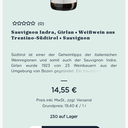
(0)
Bewertet
Sauvignon Indra, Girlan • Weißwein aus
Trentino-Südtirol • Sauvignon
Südtirol ist einer der Geheimtipps der italienischen
Weinregionen und somit auch der Sauvignon Indra.
Girlan wurde 1923 von 23 Weinbauern aus der
Umgebung von Bozen gegründet. Ein traumhaft schöner
Bauernhof aus dem 16. Jahrhundert wurde dafür zum
Weingut umfunktioniert.
14,55
€
Die alten Gemäuer der Kellergänge bieten optimale
Bedingungen für die Lagerung der Weine. Heute sind
etwa 200 Winzerfamilien Teil von Girlan. Kellermeister
Grundpreis: 19,40 € / 1 l
Gerhard Kofler pflegt dafür einen regen Austausch.
230 auf Lager
Farbe: grünliches Strohgelb
Geruch: Holunder, Gras, weiße Johannisbeere