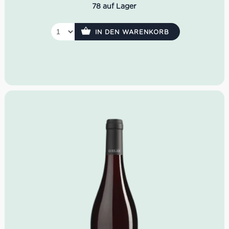
78 auf Lager
Farbe: helles Rubinrot
Geruch: Himbeere, Cassis, Rhabarber
Geschmack: saftig, animierend, lange anhaltend
IN DEN WARENKORB
Idealer Versandkarton: 21 Flaschen