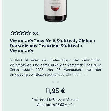
(0)
Bewertet
Vernatsch Fass Nr 9 Südtirol, Girlan •
Rotwein aus Trentino-Südtirol •
Vernatsch
Südtirol ist einer der Geheimtipps der italienischen
Weinregionen und somit auch der Vernatsch Fass Nr 9.
Girlan wurde 1923 von 23 Weinbauern aus der
Umgebung von Bozen gegründet. Ein traumhaft schöner
Bauernhof aus dem 16. Jahrhundert wurde dafür zum
Weingut umfunktioniert.
11,95
€
Die alten Gemäuer der Kellergänge bieten optimale
Bedingungen für die Lagerung der Weine. Heute sind
etwa 200 Winzerfamilien Teil von Girlan. Kellermeister
Grundpreis: 15,93 € / 1 l
Gerhard Kofler pflegt dafür einen regen Austausch.