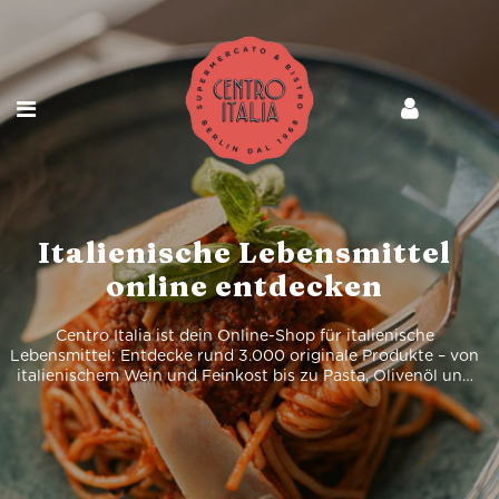
Italienische Lebensmittel
online entdecken
Centro Italia ist dein Online-Shop für italienische
Lebensmittel: Entdecke rund 3.000 originale Produkte – von
italienischem Wein und Feinkost bis zu Pasta, Olivenöl und
Spirituosen, bequem online bestellt und geliefert.