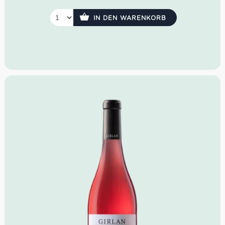
Geruch: Litschi, Zitrusfrucht, mediterrane Gewürze
Geschmack: vollmundig, voluminös, lange anhaltend
IN DEN WARENKORB
Idealer Versandkarton: 21 Flaschen