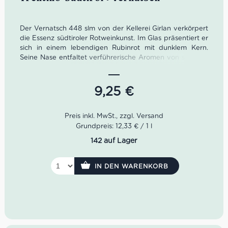
Der Vernatsch 448 slm von der Kellerei Girlan verkörpert
die Essenz südtiroler Rotweinkunst. Im Glas präsentiert er
sich in einem lebendigen Rubinrot mit dunklem Kern.
Seine Nase entfaltet verführerische Aromen von saftigen
Waldbeeren, gerösteten Haselnüssen und feinen
Gewürznoten. Am Gaumen überzeugt der Vernatsch mit
seiner fruchtbetonten, vitalen Charakteristik und einer
9,25
€
samtig-geschmeidigen Textur, die für einen
hervorragenden Trinkfluss sorgt.
Farbe: Rubinroter Wein mit granatfarbenen
Grundpreis: 12,33 € / 1 l
Reflexen.
142 auf Lager
Geruch: Fruchtig und frisch mit Anklängen an
Waldbeeren und Pflaumen sowie feinen
Gewürznuancen.
IN DEN WARENKORB
Geschmack: Samtige Fülle und gute Säurestruktur.
Das Finale ist vielschichtig und harmonisch.
Idealer Versandkarton: 21 Flaschen