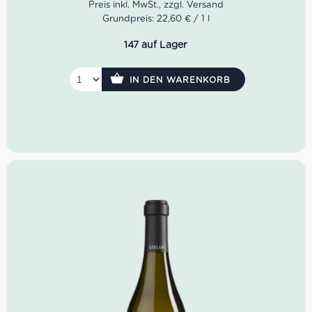
etwa 200 Winzerfamilien Teil von Girlan. Kellermeister
Grundpreis: 22,60 € / 1 l
Gerhard Kofler pflegt dafür einen regen Austausch.
147 auf Lager
Farbe: Rubinrot
Geruch:
dunkle Waldbeeren, feine Gewürze,
Marzipan
IN DEN WARENKORB
Geschmack:
fruchtig, vielschichtig, fein strukturiert
Idealer Versandkarton: 21 Flaschen