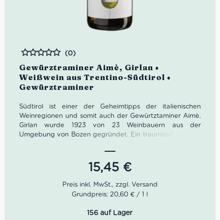
(0)
Bewertet
Gewürztraminer Aimè, Girlan •
Weißwein aus Trentino-Südtirol •
Gewürztraminer
Südtirol ist einer der Geheimtipps der italienischen
Weinregionen und somit auch der Gewürtztaminer Aimè.
Girlan wurde 1923 von 23 Weinbauern aus der
Umgebung von Bozen gegründet. Ein traumhaft schöner
Bauernhof aus dem 16. Jahrhundert wurde dafür zum
Weingut umfunktioniert.
15,45
€
Die alten Gemäuer der Kellergänge bieten optimale
Bedingungen für die Lagerung der Weine. Heute sind
etwa 200 Winzerfamilien Teil von Girlan. Kellermeister
Grundpreis: 20,60 € / 1 l
Gerhard Kofler pflegt dafür einen regen Austausch.
156 auf Lager
Farbe: Goldgelb