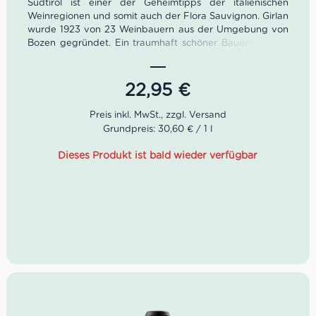
Südtirol ist einer der Geheimtipps der italienischen
Weinregionen und somit auch der Flora Sauvignon. Girlan
wurde 1923 von 23 Weinbauern aus der Umgebung von
Bozen gegründet. Ein traumhaft schöner Bauernhof aus
dem 16. Jahrhundert wurde dafür zum Weingut
umfunktioniert.
22,95
€
Die alten Gemäuer der Kellergänge bieten optimale
Bedingungen für die Lagerung der Weine. Heute sind
etwa 200 Winzerfamilien Teil von Girlan. Kellermeister
Grundpreis: 30,60 € / 1 l
Gerhard Kofler pflegt dafür einen regen Austausch.
Dieses Produkt ist bald wieder verfügbar
Farbe: Hellgelb
Geruch: gelbe Früchte, Mandel, Mineralik
Geschmack: intensiv fruchtig, würzig, langer
Nachhall