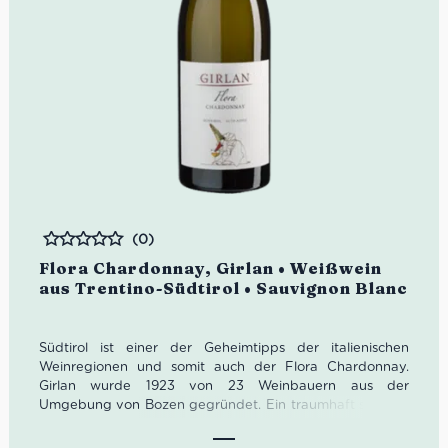
(0)
Bewertet
Flora Chardonnay, Girlan • Weißwein
aus Trentino-Südtirol • Sauvignon Blanc
Südtirol ist einer der Geheimtipps der italienischen
Weinregionen und somit auch der Flora Chardonnay.
Girlan wurde 1923 von 23 Weinbauern aus der
Umgebung von Bozen gegründet. Ein traumhaft schöner
Bauernhof aus dem 16. Jahrhundert wurde dafür zum
Weingut umfunktioniert.