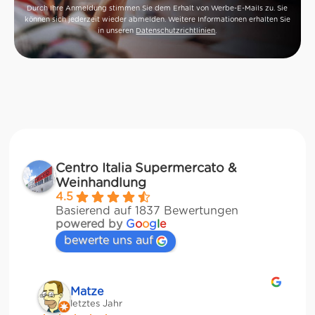
Durch Ihre Anmeldung stimmen Sie dem Erhalt von Werbe-E-Mails zu. Sie
können sich jederzeit wieder abmelden. Weitere Informationen erhalten Sie
in unseren
Datenschutzrichtlinien
.
Centro Italia Supermercato &
Weinhandlung
4.5
Basierend auf 1837 Bewertungen
powered by
G
o
o
g
l
e
bewerte uns auf
Matze
letztes Jahr