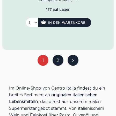
Gerhard Kofler pflegt dafür einen regen Austausch.
Farbe: Korallenrot
177 auf Lager
Geruch: Walderdbeere, Himbeere, Kirsche
Geschmack: frisch, fruchtig, floral, dezente Säure
IN DEN WARENKORB
Idealer Versandkarton: 21 Flaschen
1
2
Im Online-Shop von Centro Italia findest du ein
breites Sortiment an
originalen italienischen
Lebensmitteln
, das direkt aus unserem realen
Supermarktangebot stammt. Von italienischem
Wein und Feinkost über Pasta, Olivenöl und