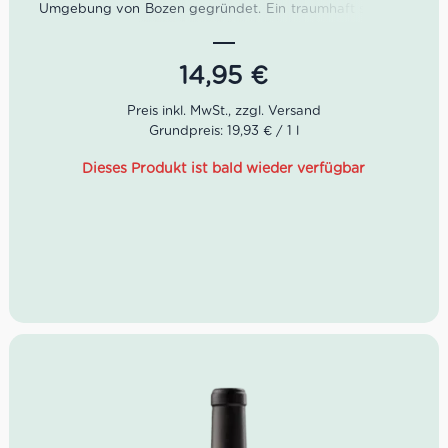
Umgebung von Bozen gegründet. Ein traumhaft schöner
Bauernhof aus dem 16. Jahrhundert wurde dafür zum
Weingut umfunktioniert.
14,95
€
Die alten Gemäuer der Kellergänge bieten optimale
Bedingungen für die Lagerung der Weine. Heute sind
etwa 200 Winzerfamilien Teil von Girlan. Kellermeister
Grundpreis: 19,93 € / 1 l
Gerhard Kofler pflegt dafür einen regen Austausch.
Dieses Produkt ist bald wieder verfügbar
Farbe: sattes Purpur
Geruch: Alpenkräuter, Pflaume, Kirsche,
Bittermandel
Geschmack: rund, voll, weich, anhaltend, samtige
Tannine
Idealer Versandkarton: 21 Flaschen