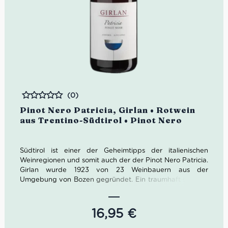
(0)
Bewertet
Pinot Nero Patricia, Girlan • Rotwein
aus Trentino-Südtirol • Pinot Nero
Südtirol ist einer der Geheimtipps der italienischen
Weinregionen und somit auch der der Pinot Nero Patricia.
Girlan wurde 1923 von 23 Weinbauern aus der
Umgebung von Bozen gegründet. Ein traumhaft schöner
Bauernhof aus dem 16. Jahrhundert wurde dafür zum
Weingut umfunktioniert.
16,95
€
Die alten Gemäuer der Kellergänge bieten optimale
Bedingungen für die Lagerung der Weine. Heute sind