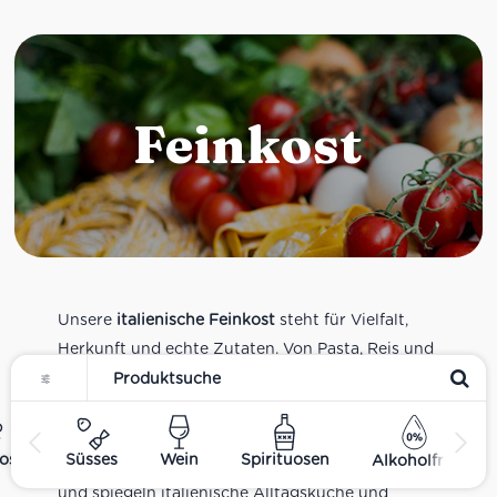
Feinkost
Unsere
italienische Feinkost
steht für Vielfalt,
Herkunft und echte Zutaten. Von Pasta, Reis und
Tomatensaucen über Olivenöl, Antipasti und
Pesto bis zu Balsamico und Spezialitäten aus
verschiedenen Regionen Italiens. Alle Produkte
ost
Süsses
Wein
Spirituosen
Alkoholfrei
sind Teil unseres realen Supermarkt-Sortiments
und spiegeln italienische Alltagsküche und