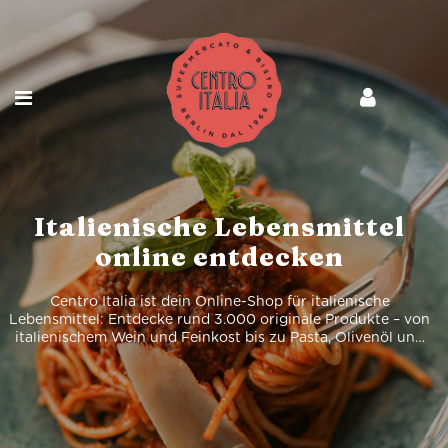
Italienische Lebensmittel
online entdecken
Centro Italia ist dein Online-Shop für italienische
Lebensmittel: Entdecke rund 3.000 originale Produkte – von
italienischem Wein und Feinkost bis zu Pasta, Olivenöl und
Spirituosen, bequem online bestellt und geliefert.