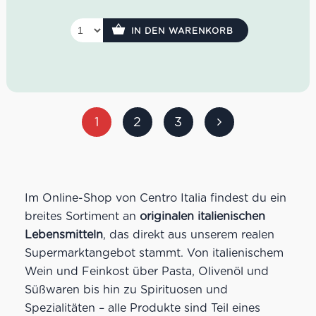
Geruch:
Feiner, fruchtig und frischer Duft nach
sardischem Sommer, Sonne und Meer. Eine leichte
IN DEN WARENKORB
Note von blühendem Ginster.
Geschmack:
Trocken mit einem Hauch von
Thymian, einer gut abgestimmten Säure und einem
zarten Hauch Meersalz.
Speisenempfehlung
: Aperitif, hellem Fleisch und
natürlich zu Fischgerichten.
Serviertemperatur:
6-8°C
1
2
3
Idealer Versandkarton: 21 Flaschen
Im Online-Shop von Centro Italia findest du ein
breites Sortiment an
originalen italienischen
Lebensmitteln
, das direkt aus unserem realen
Supermarktangebot stammt. Von italienischem
Wein und Feinkost über Pasta, Olivenöl und
Süßwaren bis hin zu Spirituosen und
Spezialitäten – alle Produkte sind Teil eines