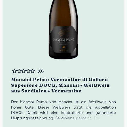
(0)
Bewertet
Mancini Primo Vermentino di Gallura
Superiore DOCG, Mancini • Weißwein
aus Sardinien • Vermentino
Der Mancini Primo von Mancini ist ein Weißwein von
hoher Güte. Dieser Weißwein trägt die Appellation
DOCG. Damit wird eine kontrollierte und garantierte
Ursprungsbezeichnung Sardiniens gemeint. Der Mancini
Primo von Mancini ist aus 100% Vermentino bzw.