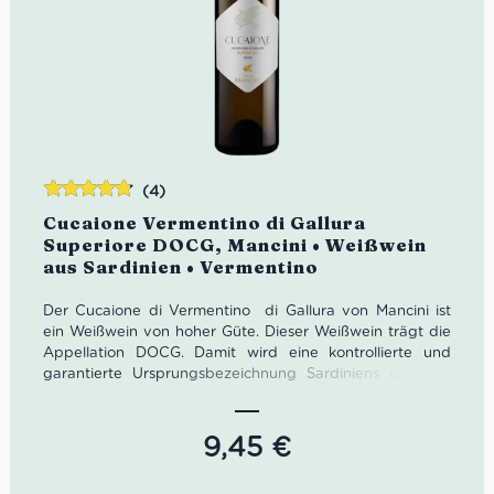
(4)
Bewertet
Cucaione Vermentino di Gallura
mit
4.75
Superiore DOCG, Mancini • Weißwein
von 5
aus Sardinien • Vermentino
Der Cucaione di Vermentino di Gallura von Mancini ist
ein Weißwein von hoher Güte. Dieser Weißwein trägt die
Appellation DOCG. Damit wird eine kontrollierte und
garantierte Ursprungsbezeichnung Sardiniens gemeint.
Der Cucaione di Vermentino di Gallura ist aus 100%
Vermentino bzw. sortenrein aus der Vermentino Traube
gewonnen.
9,45
€
Food-Pairing: Ideal für Fischgerichten und als