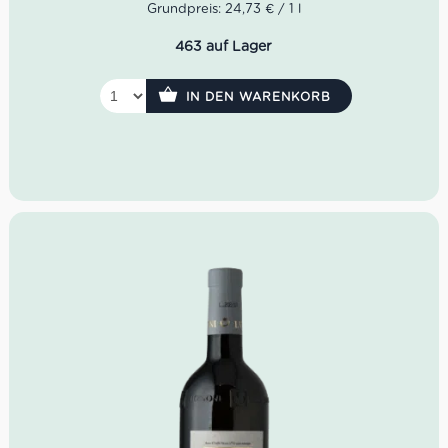
Flasche, bevor er auf den Markt gebracht wird.
Grundpreis: 24,73 € / 1 l
Eigenschaften vom Solosole Vermentino Bolgheri:
463 auf Lager
Farbe:
Hellgold mit grünem Schimmer
Geruch:
Feuerstein, Aprikosen, Mirabellen, Orangen
und Quitte
IN DEN WARENKORB
Geschmack:
Saftig, mineralisch, würzig,
feinaromatisch, mit vielen gelben Früchten, vegetalen
Noten und feinschmelzigem Abgang
Speisenempfehlung:
Schalentieren und Sushi
Serviertemperatur:
10-12 °C
Idealer Versandkarton: 21 Flaschen