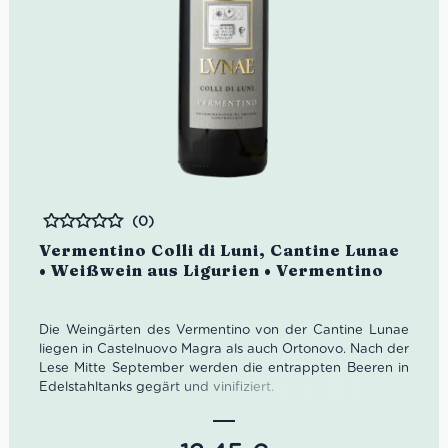
(0)
Bewertet
Vermentino Colli di Luni, Cantine Lunae
• Weißwein aus Ligurien • Vermentino
Die Weingärten des Vermentino von der Cantine Lunae
liegen in Castelnuovo Magra als auch Ortonovo. Nach der
Lese Mitte September werden die entrappten Beeren in
Edelstahltanks gegärt und vinifiziert.
Farbe: Strohgelb, grünliche Nuancen
Geruch: Weißdorn, Pfirsich, Grapefruit