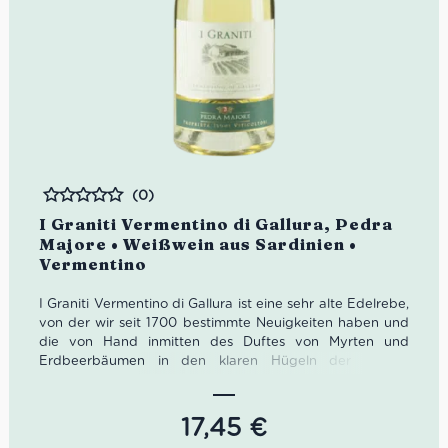
(0)
Bewertet
I Graniti Vermentino di Gallura, Pedra
Majore • Weißwein aus Sardinien •
Vermentino
I Graniti Vermentino di Gallura ist eine sehr alte Edelrebe,
von der wir seit 1700 bestimmte Neuigkeiten haben und
die von Hand inmitten des Duftes von Myrten und
Erdbeerbäumen in den klaren Hügeln der Gallura
angebaut wird. Es stammt aus ausgewählten Trauben
aus den Weinbergen des Bauernhofs „Stazzo di Ladas“,
der nicht weit von der Costa Smeralda und 8 km von den
17,45
€
Granitgipfeln des Monte Limbara entfernt liegt.