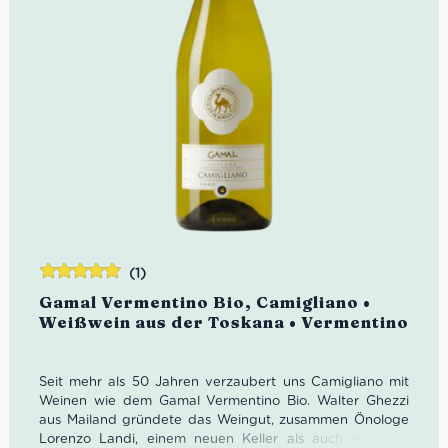
(1)
Bewertet
Gamal Vermentino Bio, Camigliano •
mit
5.00
von
Weißwein aus der Toskana • Vermentino
5
Seit mehr als 50 Jahren verzaubert uns Camigliano mit
Weinen wie dem Gamal Vermentino Bio. Walter Ghezzi
aus Mailand gründete das Weingut, zusammen Önologe
Lorenzo Landi, einem neuen Keller als auch etwa 90