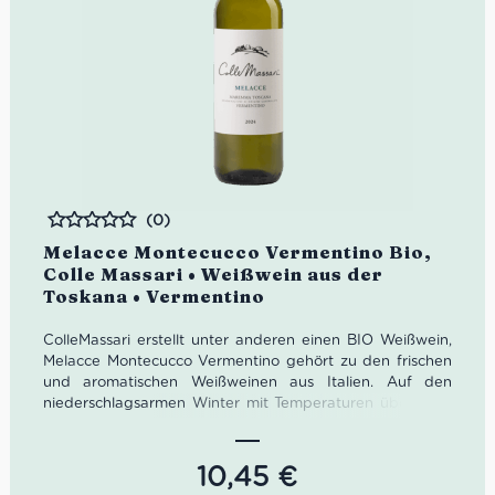
(0)
Bewertet
Melacce Montecucco Vermentino Bio,
Colle Massari • Weißwein aus der
Toskana • Vermentino
ColleMassari erstellt unter anderen einen BIO Weißwein,
Melacce Montecucco Vermentino gehört zu den frischen
und aromatischen Weißweinen aus Italien. Auf den
niederschlagsarmen Winter mit Temperaturen über dem
saisonalen Durchschnitt folgte ein Frühling, der von
geringen Regenfällen und schon in den ersten Maitagen
ansteigenden Temperaturen geprägt war. Der lange
10,45
€
erwartete Regen fiel am 10. und 21. August, die