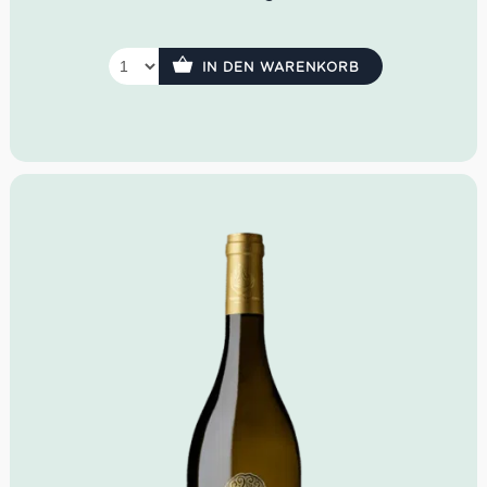
Sardegna:
Farbe:
Strohgelb.
Geruch:
Limettenblätter, Mango und Veilchen.
IN DEN WARENKORB
Geschmack:
Trocken
Speisenempfehlung
: Fischsuppen und gefüllten
Nudeln.
Serviertemperatur:
8 – 10°C
Idealer Versandkarton: 21 Flaschen