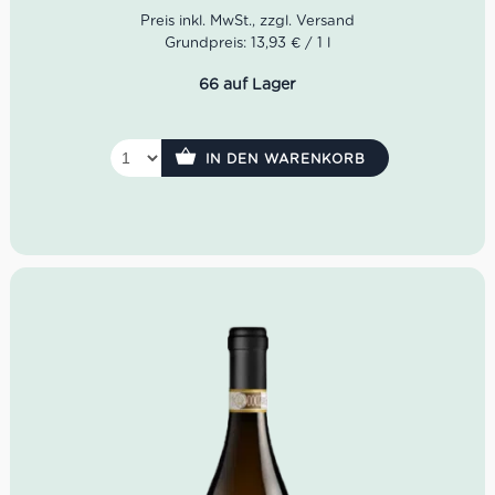
Temperaturen gingen leicht zurück und die Trauben
konnten rehydrieren, was ihre Reifung mit gutem Zucker-
Grundpreis: 13,93 € / 1 l
und Säuregehalt begünstigte. Die Ernte des Vermentino
begann am 10. September.
66 auf Lager
Idealer Versandkarton: 21 Flasche
IN DEN WARENKORB