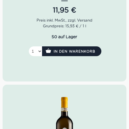
sortenrein aus der Vermentino Traube gewonnen.
11,95
€
Food-Pairing
: Ideal für Fischgerichten und als
Aperitif
Farbe
: Strohgelb mit grünlichen Reflexen
Grundpreis: 15,93 € / 1 l
Geruch
: Intensives und leicht aromatisches Aroma
Geschmack
: Gut ausgewogen und guter Mineralität
50 auf Lager
Idealer Versandkarton
: 21 Flaschen.
IN DEN WARENKORB