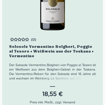
(0)
Bewertet
Solosole Vermentino Bolgheri, Poggio
al Tesoro • Weißwein aus der Toskana •
Vermentino
Der Solosole Vermentino Bolgheri von Poggio al Tesoro ist
ein Weißwein aus dem Bolgheri-Gebiet in der Toskana.
Die Vermentino-Reben für den Solosole sind 16 Jahre alt
und wachsen im Weinberg Le Sondraie auf 25m Höhe im
Boden mit Sand, Kies und Ton. Die Trauben werden von
Hand geerntet und nach sorgfältiger Auswahl und
sanfter Pressung in Edelstahltanks ohne malolaktische
18,55
€
Gärung vergoren. Der Wein reift dann eine Zeit lang in
den Tanks auf Feinhefe, gefolgt von einem Monat in der