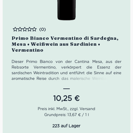
(0)
Bewertet
Primo Bianco Vermentino di Sardegna,
Mesa • Weißwein aus Sardinien •
Vermentino
Dieser Primo Bianco von der Cantina Mesa, aus der
Rebsorte Vermentino, verkörpert die Essenz der
sardischen Weintradition und entführt die Sinne auf eine
aromatische Reise durch das malerische Weinbaugebiet
Sulcis auf Sardinien. Die Cantina Mesa setzt auf
nachhaltige Bewirtschaftungsmethoden, die den
Weinanbau umweltfreundlich gestalten. Die Trauben
10,25
€
werden selektiv von Hand gelesen, um höchste Qualität
zu gewährleisten.
Grundpreis: 13,67 € / 1 l
Eigenschaften vom Primo Bianco Vermentino di
Sardegna:
223 auf Lager
Farbe:
Helles gelb mit grasigen Reflexen.