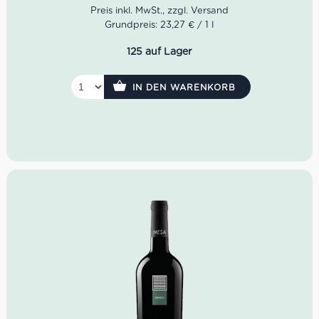
Strohgelbe Farbe mit leicht grünlichen Reflexen, brillant.
Das Bouquet ist intensiv, breit und anhaltend mit
Grundpreis: 23,27 € / 1 l
pflanzlichen, blumigen Ginster- und fruchtigen
Pfirsichnoten. Der Geschmack ist warm, weich und
125 auf Lager
umhüllend, mit einer langen geschmacklichen und
olfaktorischen Persistenz. Der Abgang endet mit einer
fruchtigen Pfirsichnote.
IN DEN WARENKORB
Idealer Versandkarton: 21 Flaschen.