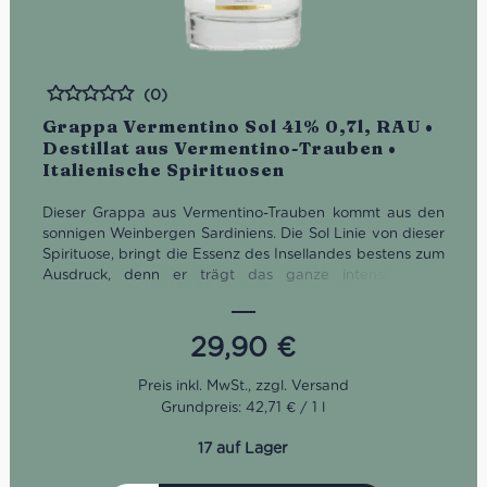
(0)
Bewertet
Grappa Vermentino Sol 41% 0,7l, RAU •
Destillat aus Vermentino-Trauben •
Italienische Spirituosen
Dieser Grappa aus Vermentino-Trauben kommt aus den
sonnigen Weinbergen Sardiniens. Die Sol Linie von dieser
Spirituose, bringt die Essenz des Insellandes bestens zum
Ausdruck, denn er trägt das ganze intensive und
einzigartige Aroma der alten Insel in sich. Geschmacklich
süß und zart, reich an intensiven Aromen mit Anklängen
von reifen Früchten und einem Hauch von Honig.
29,90
€
Grundpreis: 42,71 € / 1 l
17 auf Lager