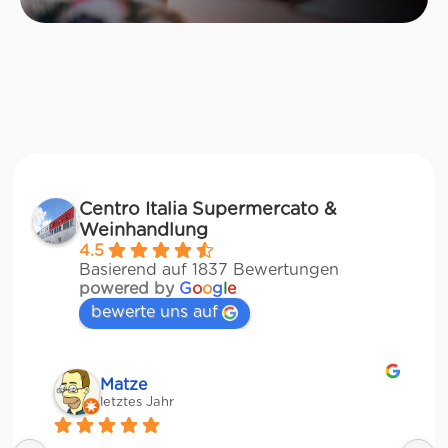
Centro Italia Supermercato &
Weinhandlung
4.5
Basierend auf 1837 Bewertungen
powered by
G
o
o
g
l
e
bewerte uns auf
Matze
letztes Jahr