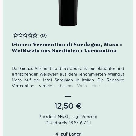
(0)
Bewertet
Giunco Vermentino di Sardegna, Mesa •
Weißwein aus Sardinien • Vermentino
Der Giunco Vermentino di Sardegna ist ein eleganter und
erfrischender Weißwein aus dem renommierten Weingut
Mesa auf der Insel Sardinien in Italien. Die Rebsorte
Vermentino verleiht diesem Wein eine leuchtend
strohgelbe Farbe und ein delikates Bouquet von
Zitrusfrüchten, weißen Blüten und exotischen Früchten.
Am Gaumen begeistert der Giunco Vermentino mit einer
12,50
€
ausgewogenen Säure und einem langen, mineralischen
Abgang. Perfekt als Aperitif oder begleitend zu
Fischgerichten, Meeresfrüchten oder leichten Vorspeisen.
Grundpreis: 16,67 € / 1 l
Eigenschaften vom Primo Bianco Vermentino di
41 auf Lager