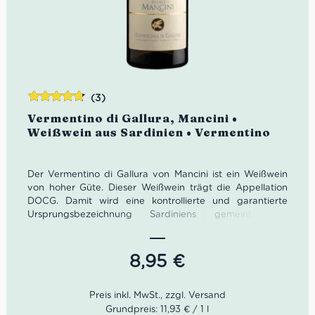
(3)
Bewertet
Vermentino di Gallura, Mancini •
mit
4.67
Weißwein aus Sardinien • Vermentino
von 5
Der Vermentino di Gallura von Mancini ist ein Weißwein
von hoher Güte. Dieser Weißwein trägt die Appellation
DOCG. Damit wird eine kontrollierte und garantierte
Ursprungsbezeichnung Sardiniens gemeint. Der
Vermentino di Gallura ist aus 100% Vermentino bzw.
sortenrein aus der Vermentino Traube gewonnen.
8,95
€
Kombi:
Ideal für Fisch und gegrilltes Fleisch
Farbe:
strohgelb mit grünlichen Reflexen
Geruch:
intensives und leicht aromatisches Aroma
Geschmack:
leicht alkoholisch, weich, gut strukturiert,
Grundpreis: 11,93 € / 1 l