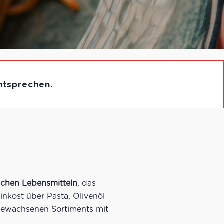
ntsprechen.
nischen Lebensmitteln
, das
nkost über Pasta, Olivenöl
s gewachsenen Sortiments mit