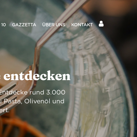
 10
GAZZETTA
ÜBER UNS
KONTAKT
e entdecken
: Entdecke rund 3.000
u Pasta, Olivenöl und
ert.