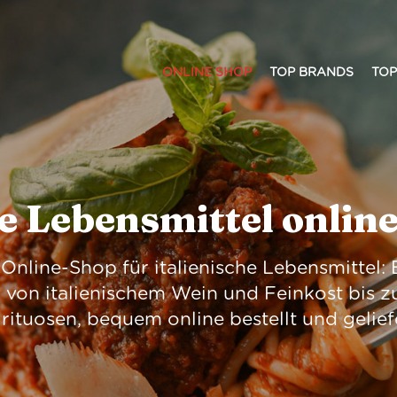
ONLINE SHOP
TOP BRANDS
TOP
he Lebensmittel onlin
in Online-Shop für italienische Lebensmittel
 von italienischem Wein und Feinkost bis z
rituosen, bequem online bestellt und gelief