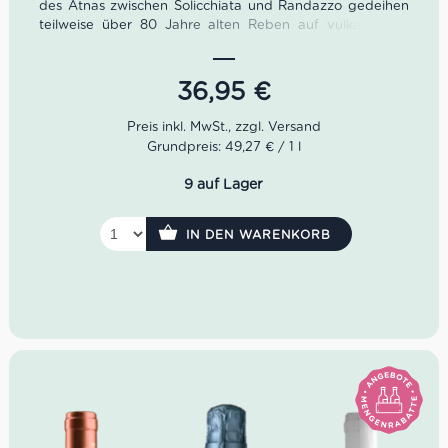
des Ätnas zwischen Solicchiata und Randazzo gedeihen
teilweise über 80 Jahre alten Reben auf vulkanischen
Böden. Das Terroir kann selbst innerhalb einer kleinen
Parzelle eine große Vielfalt aufweisen. Noch dazu ist das
Weingut Bio-zertifiziert.
Der Santo Spirito von Terre Nere
36,95
€
hat die besten Voraussetzungen für einen hochwertigen
Wein.
Grundpreis: 49,27 € / 1 l
Die alten Reben wurden wegen der Vulkanasche im
Boden von der Reblaus Katastrophe verschont. Die bis zu
9 auf Lager
100 Jahre alten Reben sowie das besondere Terroir sind
die wichtigsten Bausteine für den Santo Spirito von Terre
Nere. Der Wein legt sich mit erdigem Rubinrot elegant ins
IN DEN WARENKORB
Glas. In der Nase erinnern die Duftnoten an Cassis,
mediterrane Kräuter als auch Vanille. Der Geschmack ist
vollmundig, wunderbar mineralisch sowie von einem
herrlich würzigem Abgang abgerundet.
Farbe: erdiges Rubinrot
Geruch: Cassis, mediterrane Kräuter,
Vanille
Geschmack: vollmundig, mineralisch,
würzig