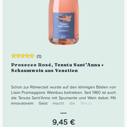
(1)
Bewertet
Prosecco Rosé, Tenuta Sant’Anna •
mit
5.00
von
Schaumwein aus Venetien
5
Schon zur Römerzeit wurde auf den lehmigen Böden von
Lison Pramaggiore Weinbau betrieben. Seit 1960 ist auch
die Tenuta Sant’Anna mit Spumante und Wein dabei. Mit
innovativem Geist macht die Tenuta Sant’Anna
wunderbare Genussmittel wie diesen Prosecco Rosé.
Farbe: Blasses Rosa
9,45
€
Geruch: Rote Früchte, Rosenwasser, Toast