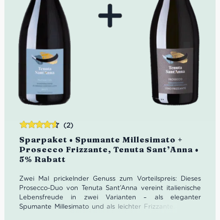
(2)
Bewertet
Sparpaket • Spumante Millesimato +
mit
4.50
Prosecco Frizzante, Tenuta Sant’Anna •
von 5
5% Rabatt
Zwei Mal prickelnder Genuss zum Vorteilspreis: Dieses
Prosecco-Duo von Tenuta Sant’Anna vereint italienische
Lebensfreude in zwei Varianten – als eleganter
Spumante Millesimato und als leichter Frizzante. Perfekt
für festliche Anlässe, als Aperitif oder zum Anstoßen im