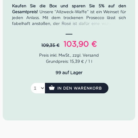
Kaufen Sie die Box und sparen Sie 5% auf den
Gesamtpreis!
Unsere “Allzweck-Waffe” ist ein Weinset für
jeden Anlass. Mit dem trockenen Prosecco lässt sich
fabelhaft anstoßen, der Rosé ist dafür eine wunderbare
Begleitung zu Fisch oder zum Picknick im Park. Zum
Abendessen oder auf dem Sofa lümmeln, eignet sich der
Primitivo sehr gut. Ob man nun selbst eine Dinnerparty
Ursprünglicher
Aktueller
103,90
€
109,35
€
schmeißt, oder eingeladen ist, die “Allzweck-Waffe” ist
Preis
Preis
immer eine Eierlegende Wollmilchsau.
war:
ist:
Grundpreis: 15,39 € / 1 l
3x Prosecco Spumante Millesimato, Tenuta
109,35 €
103,90 €.
Sant’Anna
99 auf Lager
3x TM Toscana Rosato, Tenuta Monteti
3x Primitivo Calamuri, Menhir Salento
IN DEN WARENKORB