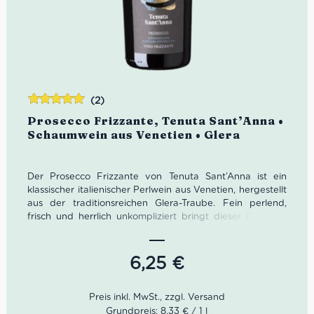
(2)
Bewertet
Prosecco Frizzante, Tenuta Sant’Anna •
mit
5.00
von
Schaumwein aus Venetien • Glera
5
Der Prosecco Frizzante von Tenuta Sant’Anna ist ein
klassischer italienischer Perlwein aus Venetien, hergestellt
aus der traditionsreichen Glera-Traube. Fein perlend,
frisch und herrlich unkompliziert bringt dieser Prosecco
das Lebensgefühl norditalienischer Aperitivo-Kultur
direkt ins Glas. In der Nase zeigen sich elegante Noten
von Akazienblüten, Birne und weißem Pfirsich. Am
6,25
€
Gaumen wirkt der Prosecco Frizzante weich, lebendig
und angenehm fruchtig mit feiner Perlage. Ein
vielseitiger italienischer Frizzante für entspannte
Sommerabende, Aperitivo-Momente und mediterrane
Grundpreis: 8,33 € / 1 l