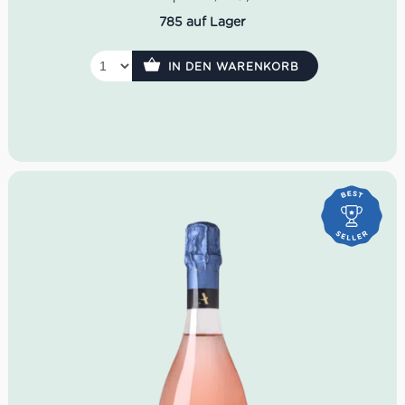
Küche.
785 auf Lager
Rebsorte:
Glera
Region:
Venetien, Italien
IN DEN WARENKORB
Farbe:
Helles Strohgelb
Geruch:
Akazienblüten, Birne, Pfirsich
Geschmack:
frisch, weich, fruchtig, fein perlend
Serviertemperatur:
6–8°C
Idealer Versandkarton:
21 Flaschen