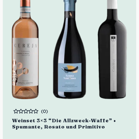
(0)
Bewertet
Weinset 3×3 “Die Allzweck-Waffe” •
Spumante, Rosato und Primitivo