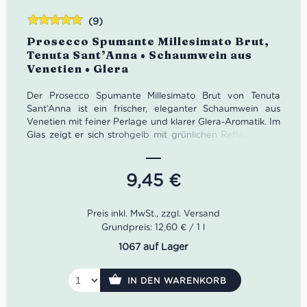
(9)
Bewertet
Prosecco Spumante Millesimato Brut,
mit
5.00
von
Tenuta Sant’Anna • Schaumwein aus
5
Venetien • Glera
Der Prosecco Spumante Millesimato Brut von Tenuta
Sant’Anna ist ein frischer, eleganter Schaumwein aus
Venetien mit feiner Perlage und klarer Glera-Aromatik. Im
Glas zeigt er sich strohgelb mit grünlichen Reflexen und
duftet nach Akazienblüten, Apfel, Pfirsich und feinen
floralen Noten. Ein lebendiger italienischer Prosecco Brut
– perfekt als Aperitif, zu Antipasti, Fischgerichten, Risotto
9,45
€
und allen Momenten, die ein bisschen mehr Glanz
verdienen.
Farbe: Strohgelb mit grünlichen Reflexen
Grundpreis: 12,60 € / 1 l
Geruch: Akazienblüten, Apfel, Pfirsich, florale Noten
1067 auf Lager
Geschmack: frisch, fruchtig, lebhaft perlend, elegant
Rebsorte: Glera
Idealer Versandkarton: 21 Flaschen
IN DEN WARENKORB