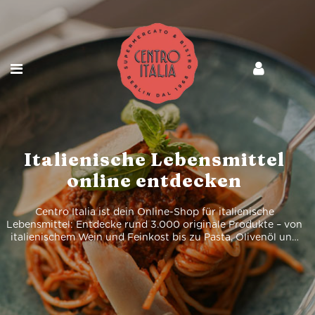
Italienische Lebensmittel
online entdecken
Centro Italia ist dein Online-Shop für italienische
Lebensmittel: Entdecke rund 3.000 originale Produkte – von
italienischem Wein und Feinkost bis zu Pasta, Olivenöl und
Spirituosen, bequem online bestellt und geliefert.