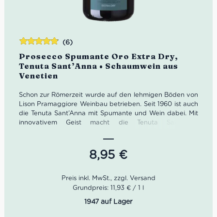
(6)
Bewertet
Prosecco Spumante Oro Extra Dry,
mit
4.83
Tenuta Sant’Anna • Schaumwein aus
von 5
Venetien
Schon zur Römerzeit wurde auf den lehmigen Böden von
Lison Pramaggiore Weinbau betrieben. Seit 1960 ist auch
die Tenuta Sant’Anna mit Spumante und Wein dabei. Mit
innovativem Geist macht die Tenuta Sant’Anna
wunderbare Genussmittel wie diesen Prosecco Spumante
Oro Extra Dry.
8,95
€
Farbe
: Strohgelb
Geruch
: Akazienblüten, Pfirsich, Birne
Geschmack
: kühl, weich, fruchtig, seidige Perlage
Grundpreis: 11,93 € / 1 l
1947 auf Lager