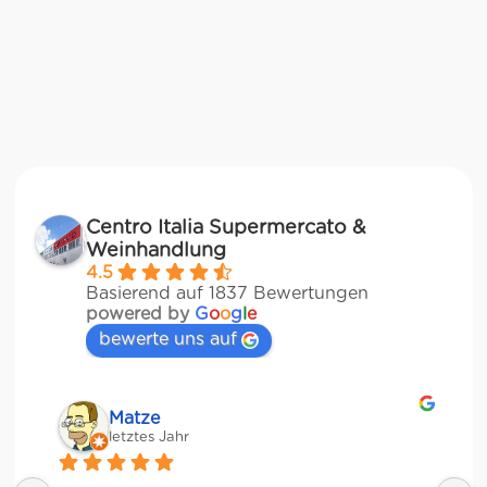
Centro Italia Supermercato &
Weinhandlung
4.5
Basierend auf 1837 Bewertungen
powered by
G
o
o
g
l
e
bewerte uns auf
Matze
letztes Jahr