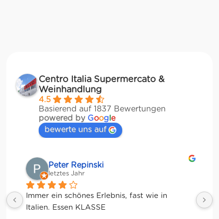
Centro Italia Supermercato &
Weinhandlung
4.5
Basierend auf 1837 Bewertungen
powered by
G
o
o
g
l
e
bewerte uns auf
Matze
letztes Jahr