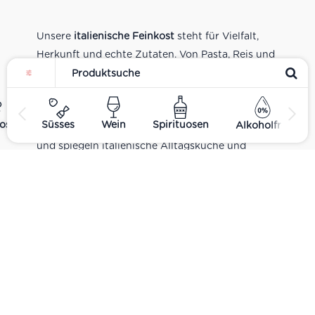
Unsere
italienische Feinkost
steht für Vielfalt,
Herkunft und echte Zutaten. Von Pasta, Reis und
Tomatensaucen über Olivenöl, Antipasti und
Pesto bis zu Balsamico und Spezialitäten aus
verschiedenen Regionen Italiens. Alle Produkte
ost
Süsses
Wein
Spirituosen
Alkoholfrei
sind Teil unseres realen Supermarkt-Sortiments
und spiegeln italienische Alltagsküche und
Tradition wider. Italienische Feinkost online
kaufen.
Catering