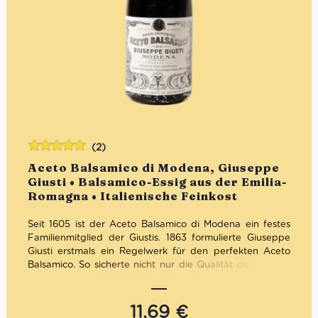
(2)
Bewertet
Aceto Balsamico di Modena, Giuseppe
mit
5.00
von
Giusti • Balsamico-Essig aus der Emilia-
5
Romagna • Italienische Feinkost
Seit 1605 ist der Aceto Balsamico di Modena ein festes
Familienmitglied der Giustis. 1863 formulierte Giuseppe
Giusti erstmals ein Regelwerk für den perfekten Aceto
Balsamico. So sicherte nicht nur die Qualität des Acetos,
sondern auch die Zukunft seiner Nachkommen.
11,69
€