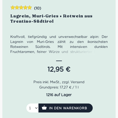
(10)
Bewertet
Lagrein, Muri-Gries • Rotwein aus
mit
5.00
von
Trentino-Südtirol
5
Kraftvoll, tiefgründig und unverwechselbar alpin: Der
Lagrein von Muri-Gries zählt zu den ikonischsten
Rotweinen Südtirols. Mit intensiven dunklen
Fruchtaromen, feiner Würze und strukturierter Eleganz
ist er der perfekte Wein für alle, die Charakter im Glas
suchen – authentisch, präzise und beeindruckend.
12,95
€
Grundpreis: 17,27 € / 1 l
1216 auf Lager
IN DEN WARENKORB