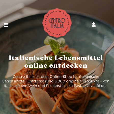
Italienische Lebensmittel
online entdecken
Centro Italia ist dein Online-Shop für italienische
Lebensmittel: Entdecke rund 3.000 originale Produkte – von
italienischem Wein und Feinkost bis zu Pasta, Olivenöl und
Spirituosen, bequem online bestellt und geliefert.