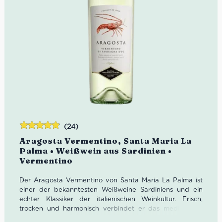
(24)
Bewertet
Aragosta Vermentino, Santa Maria La
mit
4.79
Palma • Weißwein aus Sardinien •
von 5
Vermentino
Der Aragosta Vermentino von Santa Maria La Palma ist
einer der bekanntesten Weißweine Sardiniens und ein
echter Klassiker der italienischen Weinkultur. Frisch,
trocken und harmonisch verbindet er das mediterrane
Lebensgefühl von Alghero mit der typischen Eleganz der