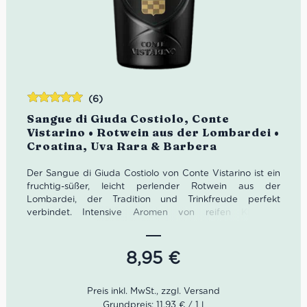
(6)
Bewertet
Sangue di Giuda Costiolo, Conte
mit
5.00
von
Vistarino • Rotwein aus der Lombardei •
5
Croatina, Uva Rara & Barbera
Der Sangue di Giuda Costiolo von Conte Vistarino ist ein
fruchtig-süßer, leicht perlender Rotwein aus der
Lombardei, der Tradition und Trinkfreude perfekt
verbindet. Intensive Aromen von reifen Kirschen,
Waldbeeren und floralen Nuancen treffen auf eine
lebendige Frische und feine Perlage. Ein
unverwechselbarer italienischer Klassiker – ideal für
8,95
€
Desserts, gesellige Abende oder als überraschender
Aperitif.
Grundpreis: 11,93 € / 1 l