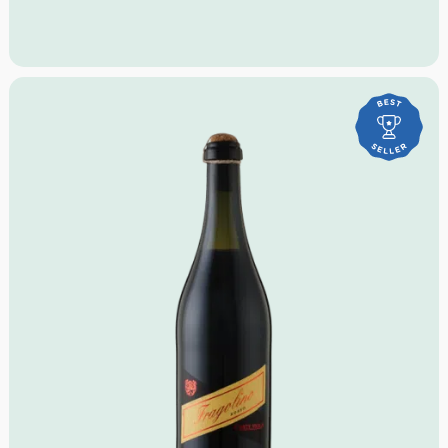
Passt zu:
Fisch, Meeresfrüchten, sommerlichen
Salaten, leichten Vorspeisen
Ideale Versandmenge:
Bis zu 21 Flaschen pro Karton