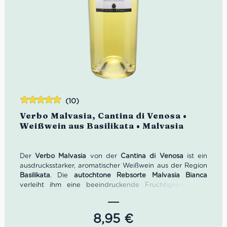
(10)
Bewertet
Verbo Malvasia, Cantina di Venosa •
mit
4.90
Weißwein aus Basilikata • Malvasia
von 5
Der
Verbo Malvasia
von der
Cantina di Venosa
ist ein
ausdrucksstarker, aromatischer Weißwein aus der Region
Basilikata
. Die
autochtone Rebsorte Malvasia Bianca
verleiht ihm eine beeindruckende Fruchtigkeit, feine
florale Noten und eine elegante Mineralität, die von den
vulkanischen Böden des
Vulture-Gebiets
geprägt sind.
Seit
1957
vereint die
Cantina di Venosa
rund
500 Winzer
8,95
€
mit etwa
900 Hektar Weinbergen
und gehört heute zu