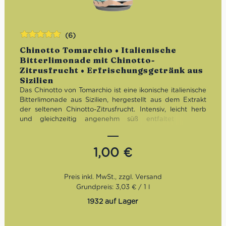
(6)
Bewertet
Chinotto Tomarchio • Italienische
mit
5.00
von
Bitterlimonade mit Chinotto-
5
Zitrusfrucht • Erfrischungsgetränk aus
Sizilien
Das Chinotto von Tomarchio ist eine ikonische italienische
Bitterlimonade aus Sizilien, hergestellt aus dem Extrakt
der seltenen Chinotto-Zitrusfrucht. Intensiv, leicht herb
und gleichzeitig angenehm süß entfaltet es ein
unverwechselbares Aromenspiel mit feinen Zitrus- und
Karamellnoten. Ein authentischer Klassiker für alle, die
italienische Softdrinks mit Charakter, Tiefe und echter
1,00
€
Tradition suchen.
Grundpreis: 3,03 € / 1 l
1932 auf Lager