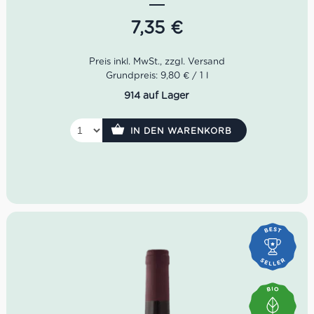
Rebsorte Vermentino. Ein sardischer Weißwein mit
maritimer Seele – ideal zu Fisch, Meeresfrüchten und
7,35
€
allen Gerichten, die nach Sonne, Salzluft und Italien
schmecken.
Grundpreis: 9,80 € / 1 l
914 auf Lager
IN DEN WARENKORB