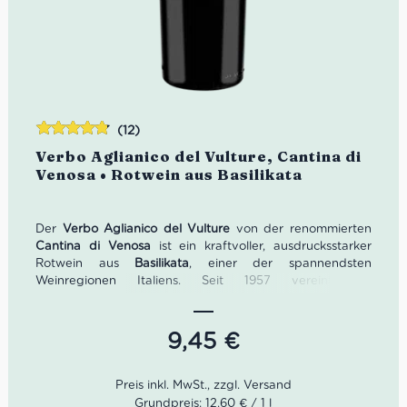
(12)
Bewertet
Verbo Aglianico del Vulture, Cantina di
mit
4.75
Venosa • Rotwein aus Basilikata
von 5
Der
Verbo Aglianico del Vulture
von der renommierten
Cantina di Venosa
ist ein kraftvoller, ausdrucksstarker
Rotwein aus
Basilikata
, einer der spannendsten
Weinregionen Italiens. Seit 1957 vereint die
traditionsreiche Winzergenossenschaft über 500 Winzer
mit rund 900 Hektar Rebflächen. Die Weinberge
befinden sich auf vulkanischen Böden rund um den
9,45
€
Monte Vulture
, einem erloschenen Vulkan, der diesem
einzigartigen Wein sein unverwechselbares Terroir
verleiht. Dieser edle Aglianico begeistert mit einer
tief
rubinroten Farbe
mit orangen Reflexen, intensiven
Grundpreis: 12,60 € / 1 l