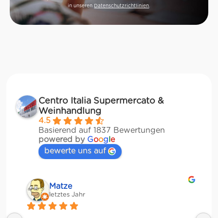
in unseren
Datenschutzrichtlinien
.
Centro Italia Supermercato &
Weinhandlung
4.5
Basierend auf 1837 Bewertungen
powered by
G
o
o
g
l
e
bewerte uns auf
Matze
letztes Jahr