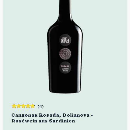
(4)
Bewertet
Cannonau Rosada, Dolianova •
mit
4.75
Roséwein aus Sardinien
von 5