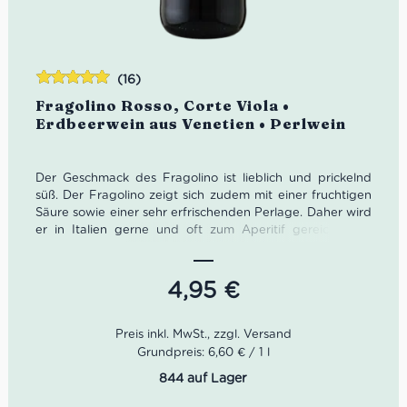
(16)
Bewertet
Fragolino Rosso, Corte Viola •
mit
4.94
von
Erdbeerwein aus Venetien • Perlwein
5
Der Geschmack des Fragolino ist lieblich und prickelnd
süß. Der Fragolino zeigt sich zudem mit einer fruchtigen
Säure sowie einer sehr erfrischenden Perlage. Daher wird
er in Italien gerne und oft zum Aperitif gereicht. Der
Erdbeerwein läuft bei uns wie geschnitten Brot. Oder,
sollten wir besser sagen wie Fragolino Erdbeerwein?
4,95
€
Farbe:
Rubinrot
Geruch:
Erdbeere, rote Früchte, Balsamico
Geschmack:
fruchtige Säure, schöne Perlage
Idealer Versandkarton: 21 Flaschen
Grundpreis: 6,60 € / 1 l
Mengenrabatt: 12-20 Flaschen für 4,95€ • 21+ Flaschen
844 auf Lager
für 4,55€