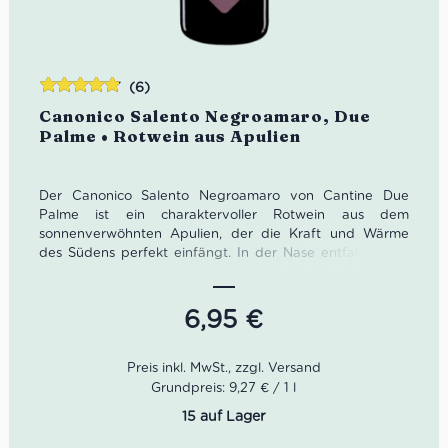
(6)
Bewertet
Canonico Salento Negroamaro, Due
mit
4.83
Palme • Rotwein aus Apulien
von 5
Der Canonico Salento Negroamaro von Cantine Due
Palme ist ein charaktervoller Rotwein aus dem
sonnenverwöhnten Apulien, der die Kraft und Wärme
des Südens perfekt einfängt. In der Nase entfalten sich
dunkle Kirschen, reife Pflaumen und feine Gewürznoten,
am Gaumen zeigt er sich vollmundig, harmonisch und
angenehm würzig. Ein authentischer Negroamaro für alle,
6,95
€
die italienischen Rotwein mit Tiefe, Persönlichkeit und
mediterranem Charakter suchen – ideal zu Pizza, Pasta
und gegrilltem Fleisch.
Grundpreis: 9,27 € / 1 l
15 auf Lager