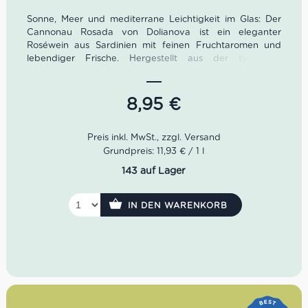
Sonne, Meer und mediterrane Leichtigkeit im Glas: Der
Cannonau Rosada von Dolianova ist ein eleganter
Roséwein aus Sardinien mit feinen Fruchtaromen und
lebendiger Frische. Hergestellt aus der typischen
Cannonau-Traube, verbindet er Struktur und Leichtigkeit
– perfekt für Aperitif, Sommerabende und die italienische
Küche.
8,95
€
Grundpreis: 11,93 € / 1 l
143 auf Lager
IN DEN WARENKORB