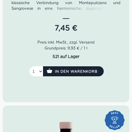
klassische Verbindung von Montepulciano und
Sangiovese in eine harmonische, zugängliche und
zugleich authentische Form bringt. Im Glas zeigt er ein
tiefes Rubinrot mit violettem Schimmer, im Duft fruchtige
und florale Noten mit angenehm weinigem Ausdruck. Ein
7,45
€
trockener, ausgewogener Bio-Rotwein für alle, die
italienischen Genuss mit regionaler Identität suchen.
Idealer Versandkarton: 21 Flaschen
Grundpreis: 9,93 € / 1 l
521 auf Lager
IN DEN WARENKORB