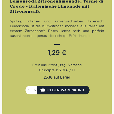
Lemonsoda Zitronenlimonade, Terme di
mit
5.00
von
Crodo • Italienische Limonade mit
5
Zitronensaft
Spritzig, intensiv und unverwechselbar italienisch:
Lemonsoda ist die Kult-Zitronenlimonade aus Italien mit
echtem Zitronensaft. Frisch, leicht herb und perfekt
ausbalanciert – genau die richtige Erfrischung für heiße
Tage, Aperitivo-Momente oder einfach zwischendurch.
1,29
€
Grundpreis: 3,91 € / 1 l
2538 auf Lager
IN DEN WARENKORB