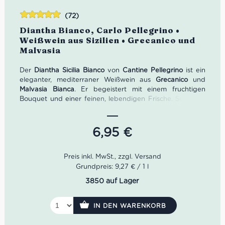
(72)
Bewertet
Diantha Bianco, Carlo Pellegrino •
mit
4.86
Weißwein aus Sizilien • Grecanico und
von 5
Malvasia
Der
Diantha Sicilia Bianco
von
Cantine Pellegrino
ist ein
eleganter, mediterraner Weißwein aus
Grecanico
und
Malvasia Bianca
. Er begeistert mit einem fruchtigen
Bouquet und einer feinen, lebendigen Frische. Seit 1880
produziert das traditionsreiche Weingut Carlo Pellegrino
in Marsala erstklassige Weine, darunter berühmte
sizilianische Klassiker und den legendären Marsala-Wein.
6,95
€
Heute wird die Kellerei in der siebten Generation von der
Familie Pellegrino geführt, die mit Leidenschaft und
Handwerkskunst authentische Weine kreiert.
Grundpreis: 9,27 € / 1 l
Farbe:
Helles Strohgelb
3850 auf Lager
Aroma:
Frische Zitrusnoten, reifer Pfirsich, feine
florale Nuancen
Geschmack:
Fruchtig, elegant, mit einer subtilen
IN DEN WARENKORB
Perlage und harmonischer Säure
Perfekte Serviertemperatur:
8–10°C