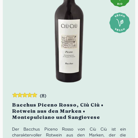
(8)
Bewertet
Bacchus Piceno Rosso, Ciù Ciù •
mit
5.00
von
Rotwein aus den Marken •
5
Montepulciano und Sangiovese
Der Bacchus Piceno Rosso von Ciù Ciù ist ein
charaktervoller Rotwein aus den Marken, der die