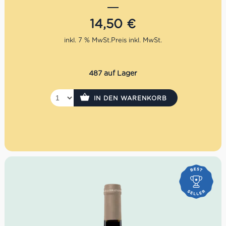
Rosmarinschinken, Mortadella, Salami, italienischem Käse,
getrockneten Tomaten und Oliven bringt diese Antipasti-
14,50
€
Platte den Geschmack Italiens direkt auf deinen Tisch.
inkl. 7 % MwSt.
Portion: für 1 Person berechnet
Abholung: in der gewählten Centro Italia Filiale in
Berlin
487 auf Lager
Bezahlung: online per PayPal oder Kreditkarte
Hinweis: nur zum Mitnehmen, kein Verzehr in der
Trattoria
IN DEN WARENKORB