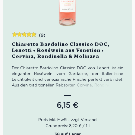
(9)
Bewertet
Chiaretto Bardolino Classico DOC,
mit
4.78
Lenotti • Roséwein aus Venetien •
von 5
Corvina, Rondinella & Molinara
Der Chiaretto Bardolino Classico DOC von Lenotti ist ein
eleganter Roséwein vom Gardasee, der italienische
Leichtigkeit und venezianische Frische perfekt verbindet.
Aus den traditionellen Rebsorten Corvina, Rondinella und
Molinara entsteht ein lebhafter Rosato mit feinen floralen
Noten, zarter Frucht und angenehm trockenem
Charakter. Ein klassischer Bardolino Chiaretto für
6,15
€
Aperitivo, Sommerabende, Antipasti und mediterrane
Küche.
Farbe: Zartrosa
Grundpreis: 8,20 € / 1 l
Geruch: Pfirsichblüten, rote Beeren, florale Noten
38 auf Lager