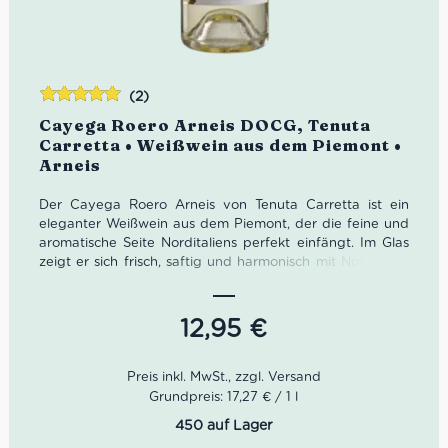
(2)
Bewertet
Cayega Roero Arneis DOCG, Tenuta
mit
5.00
von
Carretta • Weißwein aus dem Piemont •
5
Arneis
Der Cayega Roero Arneis von Tenuta Carretta ist ein
eleganter Weißwein aus dem Piemont, der die feine und
aromatische Seite Norditaliens perfekt einfängt. Im Glas
zeigt er sich frisch, saftig und harmonisch mit Noten von
reifer Birne, Zitrusfrüchten und feinen Nuancen von
Walnuss und weißen Blüten. Ein stilvoller Arneis für
Aperitivo, Fischgerichte und mediterrane
12,95
€
Sommerabende – typisch piemontesisch, modern
interpretiert und wunderbar ausgewogen.
Farbe: leuchtendes Goldgelb
Grundpreis: 17,27 € / 1 l
Geruch: Birne, Zitrusfrüchte, weiße Blüten, Walnuss
450 auf Lager
Geschmack: frisch, fruchtig, elegant und lang