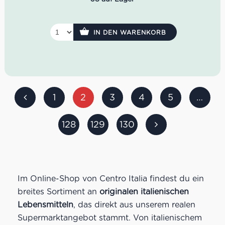
Geschmack: frisch, trocken, lebhaft, harmonisch
Rebsorten: Corvina, Rondinella, Molinara
Idealer Versandkarton: 21 Flaschen
IN DEN WARENKORB
1
2
3
4
5
…
128
129
130
Im Online-Shop von Centro Italia findest du ein
breites Sortiment an
originalen italienischen
Lebensmitteln
, das direkt aus unserem realen
Supermarktangebot stammt. Von italienischem