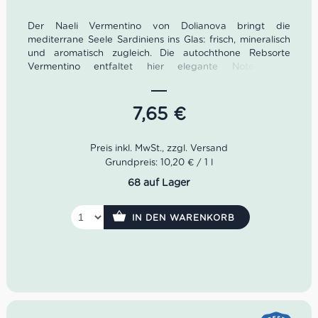
Der Naeli Vermentino von Dolianova bringt die
mediterrane Seele Sardiniens ins Glas: frisch, mineralisch
und aromatisch zugleich. Die autochthone Rebsorte
Vermentino entfaltet hier elegante Noten von
Honigmelone, Zitrusfrüchten, Ananas und mediterranen
Kräutern. Ein sardischer Weißwein mit lebendiger Frische
und feiner Struktur – ideal als Aperitif sowie zu Fisch,
7,65
€
Meeresfrüchten, Antipasti und sommerlicher italienischer
Küche.
Farbe: Strohgelb mit grünlichen Reflexen
Grundpreis: 10,20 € / 1 l
Geruch: Honigmelone, Zitrusfrüchte, Ananas,
68 auf Lager
mediterrane Kräuter
Geschmack: frisch, mineralisch, fruchtig, elegant,
harmonisch
IN DEN WARENKORB
Passt zu: Fisch, Meeresfrüchten, Antipasti, Pasta,
Aperitif
Idealer Versandkarton: 21 Flaschen