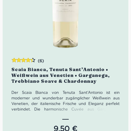
(6)
Bewertet
Scaia Bianca, Tenuta Sant’Antonio •
mit
4.33
Weißwein aus Venetien • Garganega,
von 5
Trebbiano Soave & Chardonnay
Der Scaia Bianca von Tenuta Sant’Antonio ist ein
moderner und wunderbar zugänglicher Weißwein aus
Venetien, der italienische Frische und Eleganz perfekt
verbindet. Die harmonische Cuvée aus Garganega,
Trebbiano Soave und Chardonnay begeistert mit
Aromen von Birne, Pfirsich, Ananas, Holunderblüten und
Jasmin sowie einem angenehm trockenen, samtigen
9,50
€