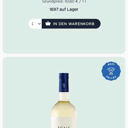
Grundpreis: 10,60 € / 1 l
Farbe: tiefes Rubinrot
1697 auf Lager
Geruch: Kirsche, rote Früchte, süße Gewürze, Heu
Geschmack: weich, vollmundig, samtig, leichte
Mandelnoten
IN DEN WARENKORB
Ausbau: teilweise im Eichenfass gereift
Idealer Versandkarton: 21 Flaschen