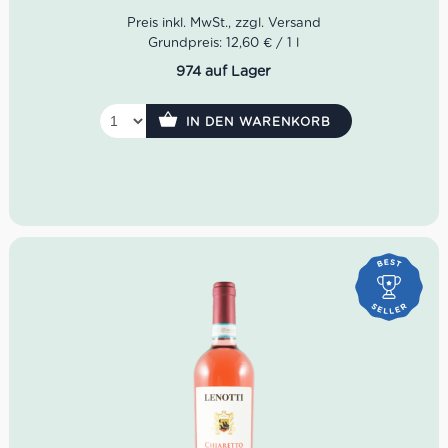
verdienen.
Farbe: Strohgelb mit grünlichen Reflexen
Grundpreis: 12,60 € / 1 l
Geruch: Akazienblüten, Apfel, Pfirsich, florale Noten
974 auf Lager
Geschmack: frisch, fruchtig, lebhaft perlend, elegant
Rebsorte: Glera
Idealer Versandkarton: 21 Flaschen
IN DEN WARENKORB