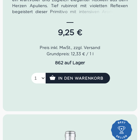
Herzen Apuliens. Tief rubinrot mit violetten Reflexen
begeistert dieser Primitivo mit intensiven Aromen von
reifen Waldfrüchten, Vanille, dunkler Schokolade und
feinen Tabaknoten. Am Gaumen zeigt er sich vollmundig,
weich und samtig mit harmonischen Tanninen und
9,25
€
mediterraner Wärme – ein authentischer Primitivo di
Manduria für Liebhaber charakterstarker italienischer
Rotweine.
Farbe:
Tiefes Rubinrot mit violetten Reflexen
Grundpreis: 12,33 € / 1 l
Duft:
Vanille, dunkle Schokolade, Himbeeren, Tabak
862 auf Lager
Geschmack:
Vollmundig, weich, reichhaltig, samtige
Tannine
Rebsorte:
100 % Primitivo
IN DEN WARENKORB
Herkunft:
Manduria, Apulien
Idealer Versandkarton:
21 Flaschen