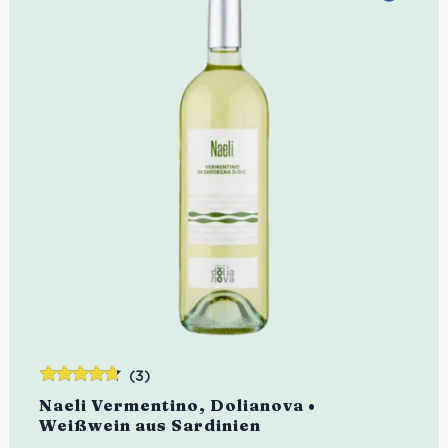
(3)
Bewertet
Naeli Vermentino, Dolianova •
mit
4.67
Weißwein aus Sardinien
von 5