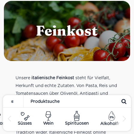
Feinkost
Unsere
italienische Feinkost
steht für Vielfalt,
Herkunft und echte Zutaten. Von Pasta, Reis und
Tomatensaucen über Olivenöl, Antipasti und
Pesto bis zu Balsamico und Spezialitäten aus
verschiedenen Regionen Italiens. Alle Produkte
sind Teil unseres realen Supermarkt-Sortiments
ost
Süsses
Wein
Spirituosen
Alkoholfrei
und spiegeln italienische Alltagsküche und
Tradition wider. Italienische Feinkost online