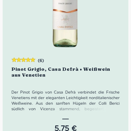
(6)
Bewertet
Pinot Grigio, Casa Defrà • Weißwein
mit
5.00
von
aus Venetien
5
Der Pinot Grigio von Casa Defrà verbindet die Frische
Venetiens mit der eleganten Leichtigkeit norditalienischer
Weißweine. Aus den sanften Hügeln der Colli Berici
südlich von Vicenza stammend, begeistert dieser
italienische Weißwein mit feinen Fruchtaromen,
harmonischer Struktur und angenehmer Frische. Ideal zu
Fisch, Pasta, Antipasti und mediterranen
5,75
€