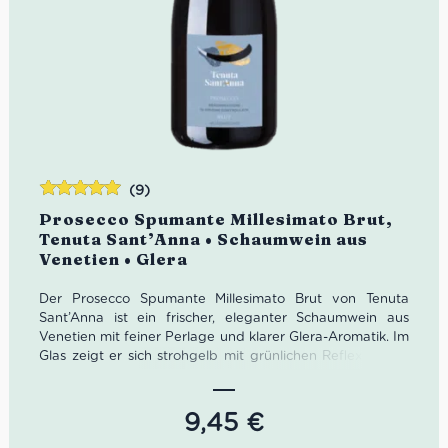
(9)
Bewertet
Prosecco Spumante Millesimato Brut,
mit
5.00
von
Tenuta Sant’Anna • Schaumwein aus
5
Venetien • Glera
Der Prosecco Spumante Millesimato Brut von Tenuta
Sant’Anna ist ein frischer, eleganter Schaumwein aus
Venetien mit feiner Perlage und klarer Glera-Aromatik. Im
Glas zeigt er sich strohgelb mit grünlichen Reflexen und
duftet nach Akazienblüten, Apfel, Pfirsich und feinen
floralen Noten. Ein lebendiger italienischer Prosecco Brut
– perfekt als Aperitif, zu Antipasti, Fischgerichten, Risotto
9,45
€
und allen Momenten, die ein bisschen mehr Glanz