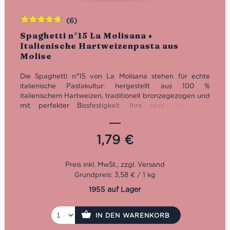
(6)
Bewertet
Spaghetti n°15 La Molisana •
mit
4.83
Italienische Hartweizenpasta aus
von 5
Molise
Die Spaghetti n°15 von La Molisana stehen für echte
italienische Pastakultur: hergestellt aus 100 %
italienischem Hartweizen, traditionell bronzegezogen und
mit perfekter Bissfestigkeit. Ihre raue Oberfläche
verbindet sich ideal mit Tomatensaucen, Carbonara, Aglio
e Olio oder klassischen Ragù-Gerichten. Eine hochwertige
italienische Pasta aus Molise, produziert von einem der
1,79
€
traditionsreichsten Pastahersteller Italiens.
Kochzeit: 10 Minuten
Packung: 500 g
Grundpreis: 3,58 € / 1 kg
100 % italienischer Hartweizen
1955 auf Lager
Bronzegezogen
Ideal für klassische italienische Pastagerichte
IN DEN WARENKORB