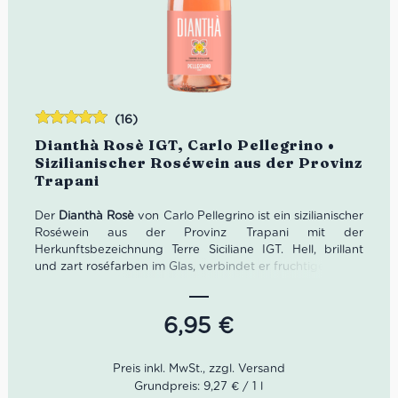
(16)
Bewertet
Dianthà Rosè IGT, Carlo Pellegrino •
mit
4.88
Sizilianischer Roséwein aus der Provinz
von 5
Trapani
Der
Dianthà Rosè
von Carlo Pellegrino ist ein sizilianischer
Roséwein aus der Provinz Trapani mit der
Herkunftsbezeichnung Terre Siciliane IGT. Hell, brillant
und zart roséfarben im Glas, verbindet er fruchtige Noten
von Walderdbeeren und Granatapfel mit floralen
Akzenten von Orangenblüte und Jasmin. Am Gaumen
wirkt dieser Rosé weich, frisch und ausgewogen, mit
6,95
€
moderater Länge und einer angenehm lebendigen
Petillant-Note. Ein eleganter Rosato aus Sizilien für
Aperitivo, leichte Gerichte, vegetarische Küche, Fisch,
frische Käse und sommerliche Genussmomente.
Grundpreis: 9,27 € / 1 l