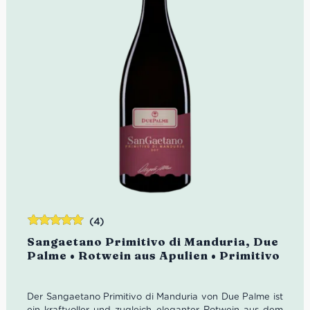
(4)
Bewertet
Sangaetano Primitivo di Manduria, Due
mit
5.00
von
Palme • Rotwein aus Apulien • Primitivo
5
Der Sangaetano Primitivo di Manduria von Due Palme ist
ein kraftvoller und zugleich eleganter Rotwein aus dem