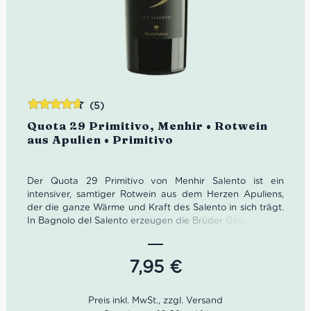
(5)
Bewertet
Quota 29 Primitivo, Menhir • Rotwein
mit
4.60
aus Apulien • Primitivo
von 5
Der Quota 29 Primitivo von Menhir Salento ist ein
intensiver, samtiger Rotwein aus dem Herzen Apuliens,
der die ganze Wärme und Kraft des Salento in sich trägt.
In Bagnolo del Salento erzeugen die Brüder Gaetano und
Vito Angelo Marangelli einen Primitivo mit reifen
Fruchtaromen, feiner Würze und weichem Tannin –
vollmundig, mediterran und typisch süditalienisch. Der
7,95
€
Ausbau im Holzfass verleiht dem Wein zusätzliche Tiefe
und macht ihn zu einem perfekten Begleiter für kräftige
Pasta, Grillgerichte und gemütliche Abende.