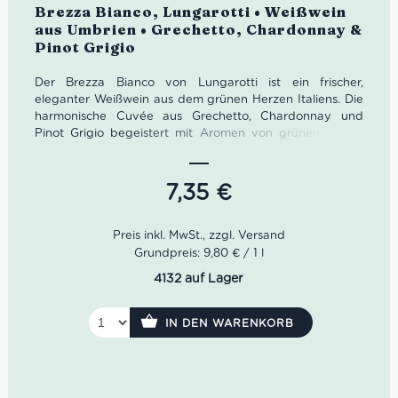
Bewertet
Brezza Bianco, Lungarotti • Weißwein
mit
5.00
von
aus Umbrien • Grechetto, Chardonnay &
5
Pinot Grigio
Der Brezza Bianco von Lungarotti ist ein frischer,
eleganter Weißwein aus dem grünen Herzen Italiens. Die
harmonische Cuvée aus Grechetto, Chardonnay und
Pinot Grigio begeistert mit Aromen von grünem Apfel,
Aprikose und feinen floralen Nuancen sowie einer
lebhaften, angenehm weichen Struktur. Ein
unkomplizierter italienischer Weißwein aus Umbrien,
7,35
€
perfekt für Aperitivo, mediterrane Küche und entspannte
Sommerabende auf der Terrasse.
Farbe: Helles Strohgelb
Grundpreis: 9,80 € / 1 l
Geruch: Grüner Apfel, Aprikose, florale Nuancen
4132 auf Lager
Geschmack: Frisch, fruchtig, weich, feine Säure
Rebsorten: Grechetto, Chardonnay, Pinot Grigio
Idealer Versandkarton: 21 Flaschen
IN DEN WARENKORB