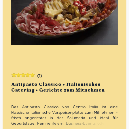
(1)
Bewertet
Antipasto Classico • Italienisches
mit
5.00
von
Catering • Gerichte zum Mitnehmen
5
Das Antipasto Classico von Centro Italia ist eine
klassische italienische Vorspeisenplatte zum Mitnehmen –
frisch angerichtet in der Salumeria und ideal für
Geburtstage, Familienfeiern, Business-Events oder einen
gemütlichen Abend mit Freunden. Mit Landschinken,