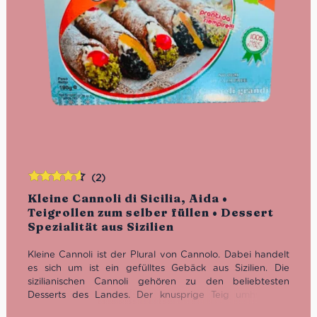
(2)
Bewertet
Kleine Cannoli di Sicilia, Aida •
mit
4.50
Teigrollen zum selber füllen • Dessert
von 5
Spezialität aus Sizilien
Kleine Cannoli ist der Plural von Cannolo. Dabei handelt
es sich um ist ein gefülltes Gebäck aus Sizilien. Die
sizilianischen Cannoli gehören zu den beliebtesten
Desserts des Landes. Der knusprige Teig umhüllt die
weiche Ricotta Creme und die Schokoladensplitter und