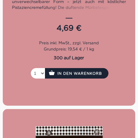
unverwechselbarer Form – jetzt auch mit köstlicher
Pistaziencremefüllung! Die duftende Mürbeteigwaffel der
Baiocchi trifft auf eine köstliche und weiche
Pistaziencreme. Ein innovativer und schmackhafter
Geschmacksmix, der Dich beim ersten Bissen überzeugt.
4,69
€
Du findest sie in 6 praktischen Einzelportionen von 3
Keksen, die Du immer dabei haben kannst. Ideal für
einen Snack außer Haus!
Praktisch verpackt
Grundpreis: 19,54 € / 1 kg
Gut zum Frühstück
300 auf Lager
Ideal zu Kaffee und Kuchen
IN DEN WARENKORB