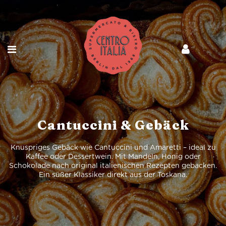
Cantuccini & Gebäck
Knuspriges Gebäck wie Cantuccini und Amaretti – ideal zu
Kaffee oder Dessertwein. Mit Mandeln, Honig oder
Schokolade nach original italienischen Rezepten gebacken.
Ein süßer Klassiker direkt aus der Toskana.