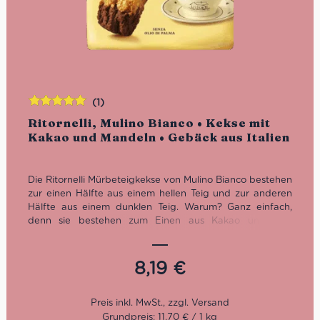
(1)
Bewertet
Ritornelli, Mulino Bianco • Kekse mit
mit
5.00
von
Kakao und Mandeln • Gebäck aus Italien
5
Die Ritornelli Mürbeteigkekse von Mulino Bianco bestehen
zur einen Hälfte aus einem hellen Teig und zur anderen
Hälfte aus einem dunklen Teig. Warum? Ganz einfach,
denn sie bestehen zum Einen aus Kakao und zum
Anderen aus Mandeln. Diese Zutaten-Kombination macht
die Ritornelli Kekse nicht nur farblich zu einem Highlight,
sondern auch geschmacklich einfach einzigartig. Perfekt
8,19
€
zum Kaffee oder als süßer Snack zwischendurch.
Hergestellt in Italien, ohne Palmöl und mit natürlichen
Zutaten.
Grundpreis: 11,70 € / 1 kg