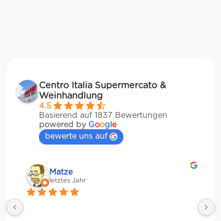
Centro Italia Supermercato &
Weinhandlung
4.5
Basierend auf 1837 Bewertungen
powered by
G
o
o
g
l
e
bewerte uns auf
Matze
letztes Jahr