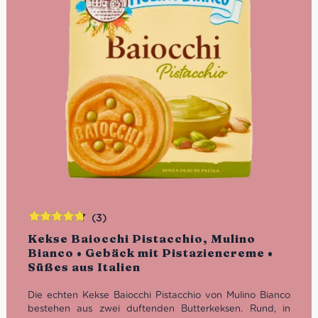
(3)
Bewertet
Kekse Baiocchi Pistacchio, Mulino
mit
4.67
Bianco • Gebäck mit Pistaziencreme •
von 5
Süßes aus Italien
Die echten Kekse Baiocchi Pistacchio von Mulino Bianco
bestehen aus zwei duftenden Butterkeksen. Rund, in