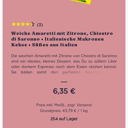
(3)
Bewertet
Weiche Amaretti mit Zitrone, Chiostro
mit
4.33
di Saronno • Italienische Makronen
von 5
Kekse • Süßes aus Italien
Die weichen Amaretti mit Zitrone von Chiostro di Saronno
sind ein ideales, kleines Dessert, das Du zu süßem Likör
oder starkem Espresso nach dem Essen reichen kannst.
Sie bilden somit den perfekten Abschluss eines
italienischen Menüs. Weil sie so hübsch und liebevoll
verpackt sind, sind sie außerdem ein schönes Mitbringsel.
6,35
€
Grundpreis: 43,79 € / 1 kg
254 auf Lager