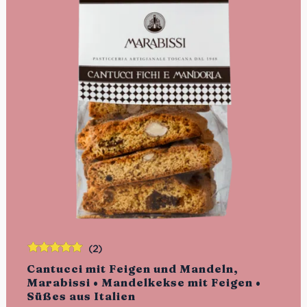
(2)
Bewertet
Cantucci mit Feigen und Mandeln,
mit
5.00
von
Marabissi • Mandelkekse mit Feigen •
5
Süßes aus Italien