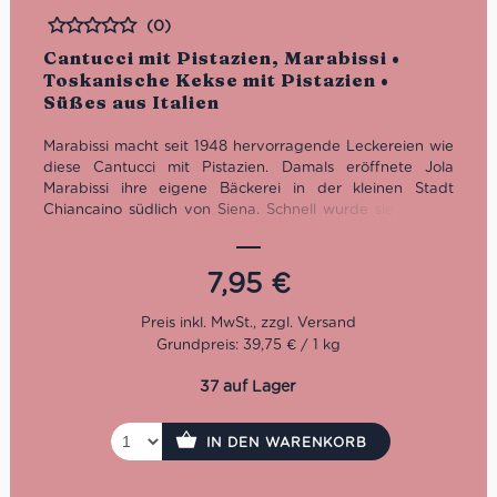
(0)
Bewertet
Cantucci mit Pistazien, Marabissi •
Toskanische Kekse mit Pistazien •
Süßes aus Italien
Marabissi macht seit 1948 hervorragende Leckereien wie
diese Cantucci mit Pistazien. Damals eröffnete Jola
Marabissi ihre eigene Bäckerei in der kleinen Stadt
Chiancaino südlich von Siena. Schnell wurde sie für ihre
köstlichen Kreationen stadtbekannt. Für die Cantucci mit
Pistazien werden nur die besten Zutaten von
erfahrenden Konditorhänden verarbeitet.
7,95
€
Grundpreis: 39,75 € / 1 kg
37 auf Lager
IN DEN WARENKORB