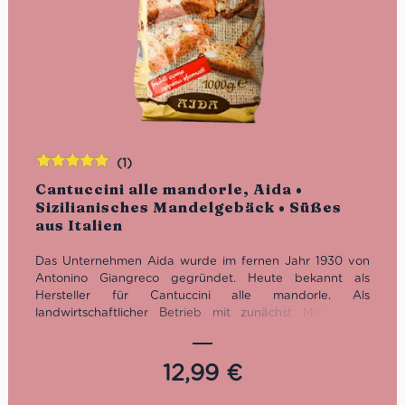
(1)
Bewertet
Cantuccini alle mandorle, Aida •
mit
5.00
von
Sizilianisches Mandelgebäck • Süßes
5
aus Italien
Das Unternehmen Aida wurde im fernen Jahr 1930 von
Antonino Giangreco gegründet. Heute bekannt als
Hersteller für Cantuccini alle mandorle. Als
landwirtschaftlicher Betrieb mit zunächst Milch- und
später Mandel- und Honigproduktion entstanden, zog er
1977 in eine Bäckerei mit angeschlossenem
Süßwarenlabor um. Die Idee, in unserem Labor die
12,99
€
Früchte unseres Landes in Spezialitäten zu verwandeln,
die vermarktet und von allen geschätzt werden können,