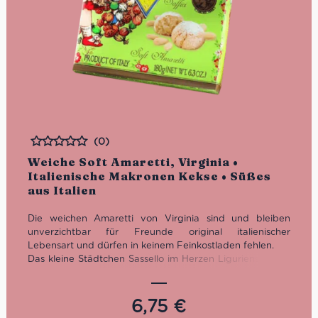
(0)
Bewertet
Weiche Soft Amaretti, Virginia •
Italienische Makronen Kekse • Süßes
aus Italien
Die weichen Amaretti von Virginia sind und bleiben
unverzichtbar für Freunde original italienischer
Lebensart und dürfen in keinem Feinkostladen fehlen.
Das kleine Städtchen Sassello im Herzen Liguriens ist die
unumstrittene Geburtsstätte der legendären weichen
Mandelmakronen. Hier fertigt das noch heute
familiengeführte Unternehmen seit 1860 seine
6,75
€
weltbekannten Amaretti, die zu einem Kaffeegenuss