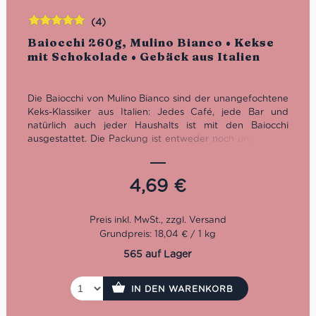
(4)
Bewertet
Baiocchi 260g, Mulino Bianco • Kekse
mit
5.00
von
mit Schokolade • Gebäck aus Italien
5
Die Baiocchi von Mulino Bianco sind der unangefochtene
Keks-Klassiker aus Italien: Jedes Café, jede Bar und
natürlich auch jeder Haushalts ist mit den Baiocchi
ausgestattet. Die Packung ist entweder noch ungeöffnet
oder bereits leer. Einen halben Zustand gibt es nicht,
denn diese Kekse werden verschlungen wie nichts. Sie
überzeugen durch ihren schokoladig-nussigen
4,69
€
Geschmack und eignen sich ideal zum Espresso und
Kaffee sowie auch als kleines Gebäck für zwischendurch.
Grundpreis: 18,04 € / 1 kg
565 auf Lager
IN DEN WARENKORB