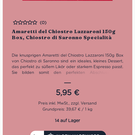
(0)
Bewertet
Amaretti del Chiostro Lazzaroni 150g
Box, Chiostro di Saronno Specialità
Die knusprigen Amaretti del Chiostro Lazzaroni 150g Box
von Chiostro di Saronno sind ein ideales, kleines Dessert,
das perfekt zu süßem Likör oder starkem Espresso passt.
Sie bilden somit den perfekten Abschluss eines
italienischen Menüs. Weil sie so hübsch und liebevoll
verpackt sind, sind sie außerdem ein schönes Mitbringsel.
5,95
€
Grundpreis: 39,67 € / 1 kg
14 auf Lager