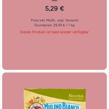
bildet eine kostbare Hülle, die Bissen für Bissen begleitet.
Verwöhne Dich oder Deine Gäste mit dieser besonderen
5,29
€
Nachspeise als feinen Abschluss einer Menüfolge oder
am Nachmittag statt einem Stück Kuchen. Diese
gebackenen Rollen von Aida lassen sich je nach
Geschmack mit verschiedenen Cremes selber füllen.
Grundpreis: 29,39 € / 1 kg
Dieses Produkt ist bald wieder verfügbar
Idealerweise zum Frühstück
Zum Kaffee am Nachmittag
Oder als Gastgeschenk für Freunde oder Familie