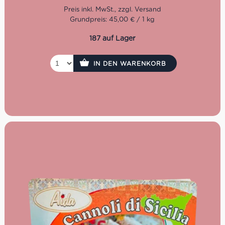
all‘italiana einfach dazu gehören. Der langanhaltende
Erfolg der italienischen Köstlichkeit beruht unter anderem
Grundpreis: 45,00 € / 1 kg
auf der strengen Auswahl hochwertiger Originalzutaten
und der traditionellen Rezeptur. Erlesene süße und
187 auf Lager
bittere Mandeln, erstklassige Aprikosenkerne und feinster
Honig verleihen dem Gebäck den unverwechselbaren
Duft und Geschmack.
IN DEN WARENKORB