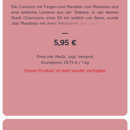
Die Cantucci mit Feigen und Mandeln von Marabissi sind
eine köstliche Leckerei aus der Toskana. In der kleinen
Stadt Chianciano, etwa 50 km südlich von Siena, wurde
Jola Marabissi mit ihren Kreationen zur Lokalheldin. Ihre
Erfindung, die
Torta Chianciano,
ist bis heute eine
regionale Spezialität und Stolz der Stadt.
5,95
€
Grundpreis: 29,75 € / 1 kg
Dieses Produkt ist bald wieder verfügbar