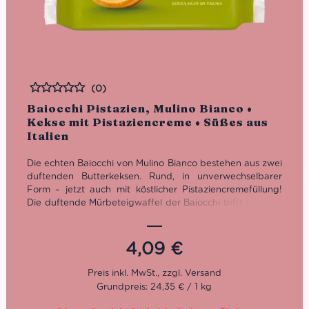
(0)
Bewertet
Baiocchi Pistazien, Mulino Bianco •
Kekse mit Pistaziencreme • Süßes aus
Italien
Die echten Baiocchi von Mulino Bianco bestehen aus zwei
duftenden Butterkeksen. Rund, in unverwechselbarer
Form – jetzt auch mit köstlicher Pistaziencremefüllung!
Die duftende Mürbeteigwaffel der Baiocchi trifft auf eine
köstliche und weiche Pistaziencreme. Ein innovativer und
schmackhafter Geschmacksmix, der Dich beim ersten
Bissen überzeugt. Du findest sie in 6 praktischen
4,09
€
Einzelportionen von 3 Keksen, die Du immer dabei haben
kannst. Ideal für einen Snack außer Haus!
Praktisch verpackt
Grundpreis: 24,35 € / 1 kg
Gut zum Frühstück
Ideal zu Kaffee und Kuchen