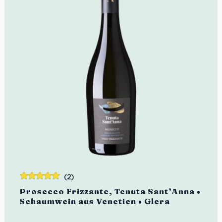
(2)
Bewertet
Prosecco Frizzante, Tenuta Sant’Anna •
mit
5.00
von
Schaumwein aus Venetien • Glera
5