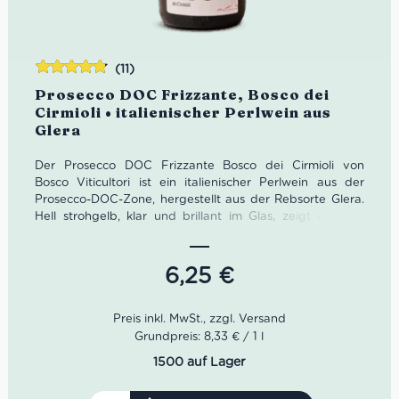
(11)
Bewertet
Prosecco DOC Frizzante, Bosco dei
mit
4.73
Cirmioli • italienischer Perlwein aus
von 5
Glera
Der Prosecco DOC Frizzante Bosco dei Cirmioli von
Bosco Viticultori ist ein italienischer Perlwein aus der
Prosecco-DOC-Zone, hergestellt aus der Rebsorte Glera.
Hell strohgelb, klar und brillant im Glas, zeigt er feine
Bläschen und ein fruchtiges Bouquet mit floralen
Akzenten. Am Gaumen wirkt dieser Prosecco frisch, leicht
amabile und harmonisch – ein zugänglicher, fein
6,25
€
perlender Begleiter für Aperitivo, Antipasti und leichte
erste Gänge. Ideal für alle, die einen italienischen
Prosecco Frizzante online kaufen möchten, der Frische,
Leichtigkeit und typische norditalienische Aperitivo-
Grundpreis: 8,33 € / 1 l
Kultur elegant ins Glas bringt.
1500 auf Lager