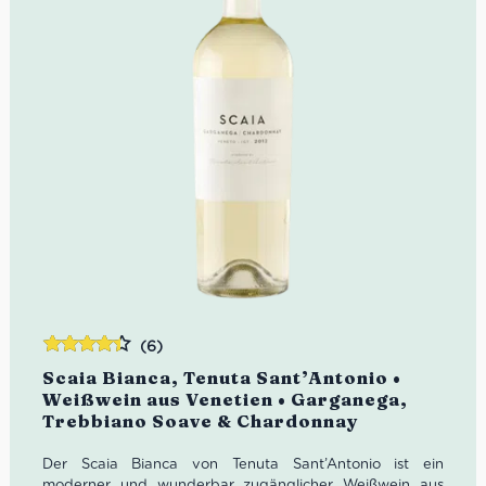
(6)
Bewertet
Scaia Bianca, Tenuta Sant’Antonio •
mit
4.33
Weißwein aus Venetien • Garganega,
von 5
Trebbiano Soave & Chardonnay
Der Scaia Bianca von Tenuta Sant’Antonio ist ein
moderner und wunderbar zugänglicher Weißwein aus