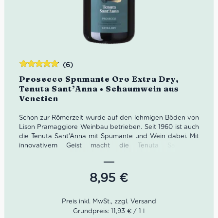
(6)
Bewertet
Prosecco Spumante Oro Extra Dry,
mit
4.83
Tenuta Sant’Anna • Schaumwein aus
von 5
Venetien
Schon zur Römerzeit wurde auf den lehmigen Böden von
Lison Pramaggiore Weinbau betrieben. Seit 1960 ist auch
die Tenuta Sant’Anna mit Spumante und Wein dabei. Mit
innovativem Geist macht die Tenuta Sant’Anna
wunderbare Genussmittel wie diesen Prosecco Spumante
Oro Extra Dry.
8,95
€
Farbe
: Strohgelb
Geruch
: Akazienblüten, Pfirsich, Birne
Geschmack
: kühl, weich, fruchtig, seidige Perlage
Grundpreis: 11,93 € / 1 l