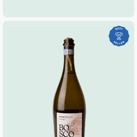
Rebsorten:
Cortese und Garganega
Region:
Venetien, Italien
Farbe:
Strohgelb mit grünlichen Nuancen
Aroma:
Pfirsich, Apfel, florale Noten
Geschmack:
frisch, harmonisch, elegant
Empfohlene Trinktemperatur:
8–10 °C