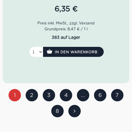
Bouquet von Waldbeeren und eine samtige Struktur am
Gaumen. Ein zugänglicher, harmonischer italienischer
6,35
€
Rotwein zu Pizza, Pasta, Fleischgerichten, gegrilltem
Fisch und Käse.
Grundpreis: 8,47 € / 1 l
383 auf Lager
IN DEN WARENKORB
1
2
3
4
…
6
7
8