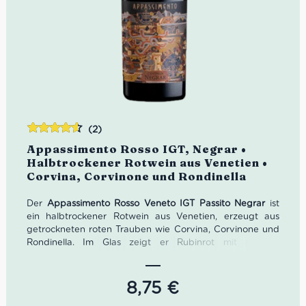
(2)
Bewertet
Appassimento Rosso IGT, Negrar •
mit
4.50
Halbtrockener Rotwein aus Venetien •
von 5
Corvina, Corvinone und Rondinella
Der
Appassimento Rosso Veneto IGT Passito Negrar
ist
ein halbtrockener Rotwein aus Venetien, erzeugt aus
getrockneten roten Trauben wie Corvina, Corvinone und
Rondinella. Im Glas zeigt er Rubinrot mit reiferen
Nuancen; in der Nase verbinden sich Kirsche, Vanille und
würzige Noten. Am Gaumen wirkt er harmonisch,
vollmundig und samtig, mit weichen Tanninen und
8,75
€
langem, leicht würzigem Finale – ideal zu rotem Fleisch,