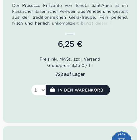
Der Prosecco Frizzante von Tenuta Sant’Anna ist ein
klassischer italienischer Perlwein aus Venetien, hergestellt
aus der traditionsreichen Glera-Traube. Fein perlend,
frisch und herrlich unkompliziert bringt dieser Prosecco
das Lebensgefühl norditalienischer Aperitivo-Kultur
direkt ins Glas. In der Nase zeigen sich elegante Noten
von Akazienblüten, Birne und weißem Pfirsich. Am
6,25
€
Gaumen wirkt der Prosecco Frizzante weich, lebendig
und angenehm fruchtig mit feiner Perlage. Ein
vielseitiger italienischer Frizzante für entspannte
Sommerabende, Aperitivo-Momente und mediterrane
Grundpreis: 8,33 € / 1 l
Küche.
722 auf Lager
Rebsorte:
Glera
Region:
Venetien, Italien
IN DEN WARENKORB
Farbe:
Helles Strohgelb
Geruch:
Akazienblüten, Birne, Pfirsich
Geschmack:
frisch, weich, fruchtig, fein perlend
Serviertemperatur:
6–8°C
Idealer Versandkarton:
21 Flaschen