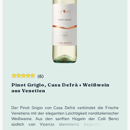
(6)
Bewertet
Pinot Grigio, Casa Defrà • Weißwein
mit
5.00
von
aus Venetien
5
Der Pinot Grigio von Casa Defrà verbindet die Frische
Venetiens mit der eleganten Leichtigkeit norditalienischer
Weißweine. Aus den sanften Hügeln der Colli Berici
südlich von Vicenza stammend, begeistert dieser
italienische Weißwein mit feinen Fruchtaromen,