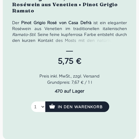
mit
5.00
von
Roséwein aus Venetien • Pinot Grigio
5
Ramato
Der
Pinot Grigio Rosé von Casa Defrà
ist ein eleganter
Roséwein aus Venetien im traditionellen italienischen
Ramato-Stil
. Seine feine kupferrosa Farbe entsteht durch
den kurzen Kontakt des Mosts mit den natürlich leicht
rötlichen Schalen der Pinot-Grigio-Traube. Im Bouquet
entfalten sich frische Aromen von Erdbeeren, Himbeeren,
rosa Grapefruit und feinen Blütennoten. Am Gaumen
5,75
€
wirkt dieser italienische Rosé angenehm frisch, weich und
harmonisch mit lebendiger Fruchtigkeit und eleganter
Mineralität. Perfekt als Aperitif, zu Antipasti, Fisch,
Meeresfrüchten, sommerlicher Pasta oder mediterranen
Grundpreis: 7,67 € / 1 l
Gerichten. Casa Defrà verbindet mit diesem Pinot Grigio
470 auf Lager
Rosé die moderne Frische Venetiens mit der langen
Weintradition Norditaliens.
IN DEN WARENKORB
Farbe:
zartes Kupferrosa bis Lachsrosa
Geruch:
Erdbeeren, Himbeeren, rosa Grapefruit,
Blüten
Geschmack:
frisch, fruchtig, weich, elegant
Rebsorte:
Pinot Grigio