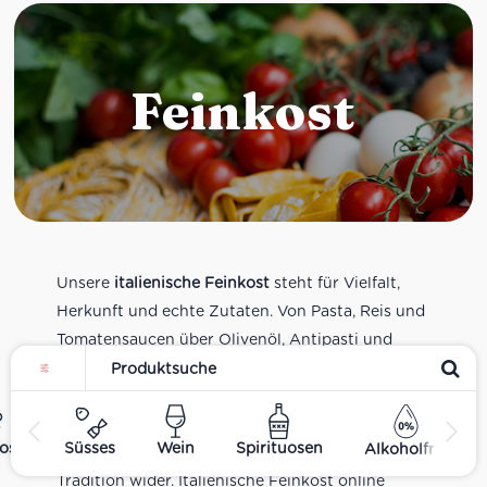
Feinkost
Unsere
italienische Feinkost
steht für Vielfalt,
Herkunft und echte Zutaten. Von Pasta, Reis und
Tomatensaucen über Olivenöl, Antipasti und
Pesto bis zu Balsamico und Spezialitäten aus
verschiedenen Regionen Italiens. Alle Produkte
sind Teil unseres realen Supermarkt-Sortiments
ost
Süsses
Wein
Spirituosen
Alkoholfrei
und spiegeln italienische Alltagsküche und
Tradition wider. Italienische Feinkost online