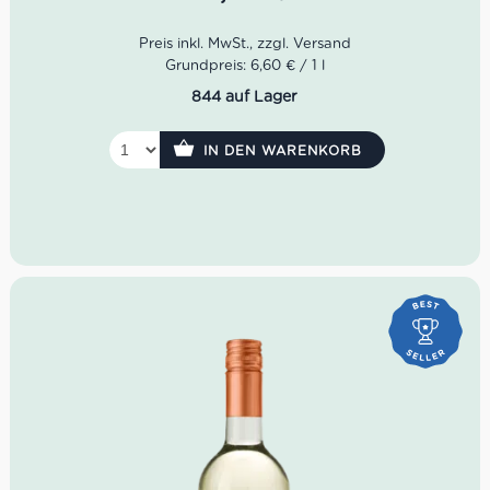
Farbe:
Rubinrot
Geruch:
Erdbeere, rote Früchte, Balsamico
Geschmack:
fruchtige Säure, schöne Perlage
Idealer Versandkarton: 21 Flaschen
Grundpreis: 6,60 € / 1 l
Mengenrabatt: 12-20 Flaschen für 4,95€ • 21+ Flaschen
844 auf Lager
für 4,55€
IN DEN WARENKORB