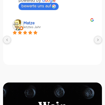
powered by
G
o
o
g
l
e
bewerte uns auf
Matze
letztes Jahr