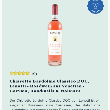
(9)
Bewertet
Chiaretto Bardolino Classico DOC,
mit
4.78
Lenotti • Roséwein aus Venetien •
von 5
Corvina, Rondinella & Molinara
Der Chiaretto Bardolino Classico DOC von Lenotti ist ein
eleganter Roséwein vom Gardasee, der italienische
Leichtigkeit und venezianische Frische perfekt verbindet.