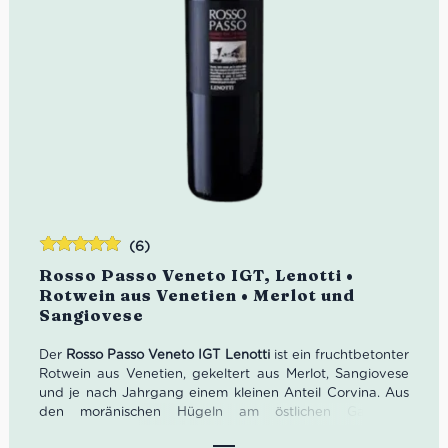
(6)
Bewertet
Rosso Passo Veneto IGT, Lenotti •
mit
5.00
von
Rotwein aus Venetien • Merlot und
5
Sangiovese
Der
Rosso Passo Veneto IGT Lenotti
ist ein fruchtbetonter
Rotwein aus Venetien, gekeltert aus Merlot, Sangiovese
und je nach Jahrgang einem kleinen Anteil Corvina. Aus
den moränischen Hügeln am östlichen Gardasee
kommend, zeigt er kräftiges Rubinrot, ein intensives