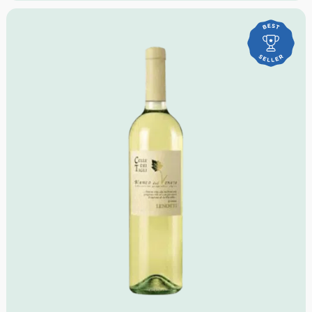
Region:
Venetien, Italien
Idealer Versandkarton:
21 Flaschen