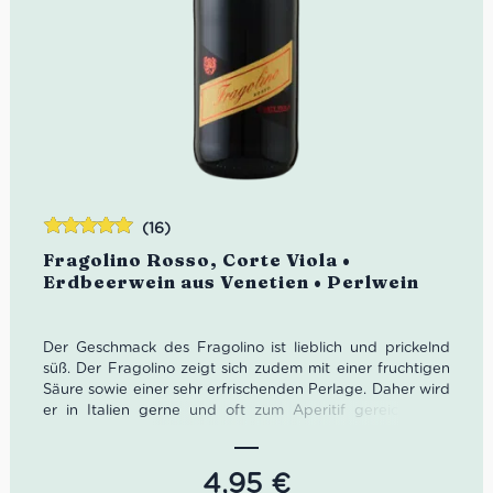
(16)
Bewertet
Fragolino Rosso, Corte Viola •
mit
4.94
von
Erdbeerwein aus Venetien • Perlwein
5
Der Geschmack des Fragolino ist lieblich und prickelnd
süß. Der Fragolino zeigt sich zudem mit einer fruchtigen
Säure sowie einer sehr erfrischenden Perlage. Daher wird
er in Italien gerne und oft zum Aperitif gereicht. Der
Erdbeerwein läuft bei uns wie geschnitten Brot. Oder,
sollten wir besser sagen wie Fragolino Erdbeerwein?
4,95
€