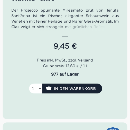
Der Prosecco Spumante Millesimato Brut von Tenuta
Sant’Anna ist ein frischer, eleganter Schaumwein aus
Venetien mit feiner Perlage und klarer Glera-Aromatik. Im
Glas zeigt er sich strohgelb mit grünlichen Reflexen und
duftet nach Akazienblüten, Apfel, Pfirsich und feinen
floralen Noten. Ein lebendiger italienischer Prosecco Brut
– perfekt als Aperitif, zu Antipasti, Fischgerichten, Risotto
9,45
€
und allen Momenten, die ein bisschen mehr Glanz
verdienen.
Farbe: Strohgelb mit grünlichen Reflexen
Grundpreis: 12,60 € / 1 l
Geruch: Akazienblüten, Apfel, Pfirsich, florale Noten
977 auf Lager
Geschmack: frisch, fruchtig, lebhaft perlend, elegant
Rebsorte: Glera
Idealer Versandkarton: 21 Flaschen
IN DEN WARENKORB