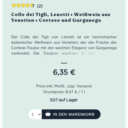
(2)
Bewertet
Colle dei Tigli, Lenotti • Weißwein aus
mit
4.50
Venetien • Cortese und Garganega
von 5
Der Colle dei Tigli von Lenotti ist ein harmonischer
italienischer Weißwein aus Venetien, der die Frische der
Cortese-Traube mit der weichen Eleganz von Garganega
verbindet. Die Trauben wachsen in den hügeligen
Weinbergen rund um den Gardasee – einer der
traditionsreichsten Weinlandschaften Norditaliens. Im
Glas zeigt sich dieser Weißwein strohgelb mit feinen
6,35
€
grünlichen Reflexen. Das Bouquet wirkt angenehm floral
und fruchtig mit Noten von Pfirsich, Apfel und weißen
Blüten. Am Gaumen präsentiert sich der Colle dei Tigli
frisch, weich und ausgewogen mit einer angenehmen
Grundpreis: 8,47 € / 1 l
Struktur und eleganter Trinkigkeit. Dieser Weißwein aus
507 auf Lager
Venetien passt hervorragend zu Antipasti,
Fischgerichten, leichter Pasta, Risotto oder sommerlichen
Aperitivo-Momenten. Ein vielseitiger italienischer
IN DEN WARENKORB
Weißwein für alle, die authentische Weine vom Gardasee
entdecken möchten.