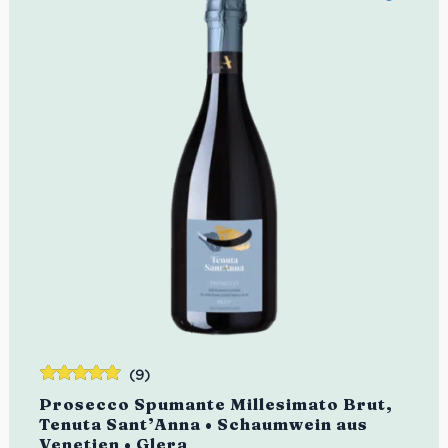
(9)
Bewertet
Prosecco Spumante Millesimato Brut,
mit
5.00
von
Tenuta Sant’Anna • Schaumwein aus
5
Venetien • Glera