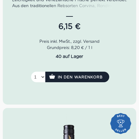
Aus den traditionellen Rebsorten Corvina, Rondinella und
Molinara entsteht ein lebhafter Rosato mit feinen floralen
Noten, zarter Frucht und angenehm trockenem
Charakter. Ein klassischer Bardolino Chiaretto für
6,15
€
Aperitivo, Sommerabende, Antipasti und mediterrane
Küche.
Farbe: Zartrosa
Grundpreis: 8,20 € / 1 l
Geruch: Pfirsichblüten, rote Beeren, florale Noten
40 auf Lager
Geschmack: frisch, trocken, lebhaft, harmonisch
Rebsorten: Corvina, Rondinella, Molinara
Idealer Versandkarton: 21 Flaschen
IN DEN WARENKORB