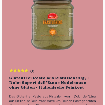
(1)
Bewertet
Glutenfrei Pesto aus Pistazien 90g, I
mit
5.00
von
Dolci Sapori dell’Etna • Nudelsauce
5
ohne Gluten • Italienische Feinkost
Das Glutenfrei Pesto aus Pistazien von I Dolci dell’Etna
aus Sizilien ist Dein Must-Have um Deinen Pastagerichten