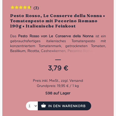
(3)
Bewertet
Pesto Rosso, Le Conserve della Nonna •
mit
4.67
Tomatenpesto mit Pecorino Romano
von 5
190g • Italienische Feinkost
Das
Pesto Rosso von Le Conserve della Nonna
ist ein
gebrauchsfertiges italienisches Tomatenpesto mit
konzentriertem Tomatenmark, getrockneten Tomaten,
Basilikum, Ricotta, Cashewkernen, Pecorino Romano DOP
und Pinienkernen. Cremig, würzig-fruchtig und ideal für
Pasta, Crostini, Focaccia und Panini. Glutenfrei. Inhalt: 190
g.
3,79
€
Grundpreis: 19,95 € / 1 kg
598 auf Lager
IN DEN WARENKORB