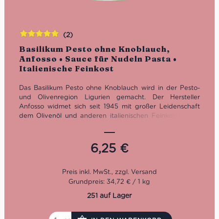
(2)
Bewertet
Basilikum Pesto ohne Knoblauch,
mit
5.00
von
Anfosso • Sauce für Nudeln Pasta •
5
Italienische Feinkost
Das Basilikum Pesto ohne Knoblauch wird in der Pesto-
und Olivenregion Ligurien gemacht. Der Hersteller
Anfosso widmet sich seit 1945 mit großer Leidenschaft
dem Olivenöl und anderen italienischen Feinkost Basics
wie dem Pesto und verschiedensten Antipasti. Die
Zutaten baut Anfosso noch selbst an. Mit behutsamen,
ursprünglichen Methoden, viel Geduld und Erfahrung
6,25
€
kommt nun mal die beste Qualität. Darum jetzt
unbedingt dieses zauberhafte Basilikum Pesto ohne
Knoblauch probieren und mit der ganzen Familie
genießen. Ideal zum Anrichten von Lasagne, Gnocchi
Grundpreis: 34,72 € / 1 kg
oder jeder Art von Pasta.
251 auf Lager
Nettogewicht: 180 g