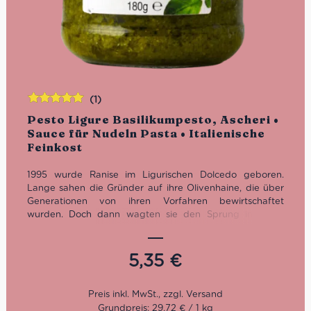
(1)
Bewertet
Pesto Ligure Basilikumpesto, Ascheri •
mit
5.00
von
Sauce für Nudeln Pasta • Italienische
5
Feinkost
1995 wurde Ranise im Ligurischen Dolcedo geboren.
Lange sahen die Gründer auf ihre Olivenhaine, die über
Generationen von ihren Vorfahren bewirtschaftet
wurden. Doch dann wagten sie den Sprung ins kalte
Wasser. Von der Pflege in den Olivenhainen, über die
Pressung bis zur Verpackung machten die mutigen
Gründer von Ranise alles selbst. Die Mühe und
5,35
€
Leidenschaft zahlten sich aus. In Imperia öffnete Ranise
einen größeren Standort. Seit 2013 ist das Hauptquartier
in Chiusanico. Das Sortiment erweiterte sich auf
authentische Spezialitäten aus Ligurien wie Pesto,
Grundpreis: 29,72 € / 1 kg