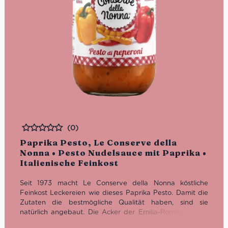
(0)
Bewertet
Paprika Pesto, Le Conserve della
Nonna • Pesto Nudelsauce mit Paprika •
Italienische Feinkost
Seit 1973 macht Le Conserve della Nonna köstliche
Feinkost Leckereien wie dieses Paprika Pesto. Damit die
Zutaten die bestmögliche Qualität haben, sind sie
natürlich angebaut. Die Acker der Emilia-Romagna sind
nunmal der Grund dafür, dass man sich hier wie im