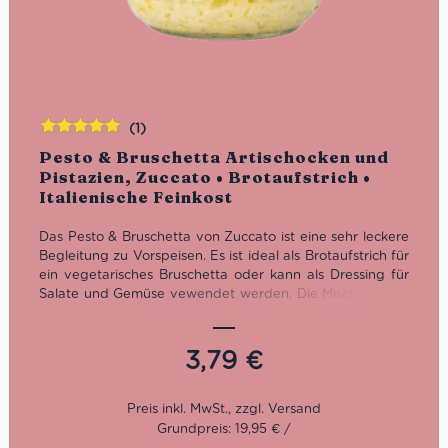
(1)
Bewertet
Pesto & Bruschetta Artischocken und
mit
5.00
von
Pistazien, Zuccato • Brotaufstrich •
5
Italienische Feinkost
Das Pesto & Bruschetta von Zuccato ist eine sehr leckere
Begleitung zu Vorspeisen. Es ist ideal als Brotaufstrich für
ein vegetarisches Bruschetta oder kann als Dressing für
Salate und Gemüse vewendet werden. Die Mischung aus
Pistazien und Artischocken kann auch super mit Penne
Rigate al Pesto oder Caserecce al Pesto und Parmigiano
kombiniert werden.
3,79
€
Grundpreis: 19,95 € /