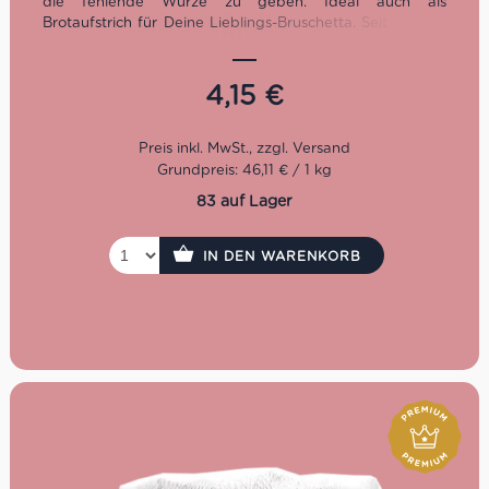
die fehlende Würze zu geben.
Ideal auch als
Brotaufstrich für Deine Lieblings-Bruschetta.
Seit über 15
Jahren stellt I Dolci Sapori dell’Etna für Liebhaber
der
sizilianischen Trockenfrüchte
exzellente Produkte her. Die
Qualität und Auswahl der besten Pistazien steht an aller
4,15
€
erster Stelle, dass kannst Du an ihren unverkennbaren
Geschmack wiedererkennen.
Glutenfrei
Grundpreis: 46,11 € / 1 kg
Auch im 190g Format erhältlich
83 auf Lager
IN DEN WARENKORB