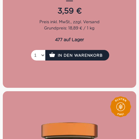
Schlaraffenland fühlt.
3,59
€
Ein Paprika Pesto ist vielleicht nicht ganz gewöhnlich,
doch beim probieren ergibt es absolut Sinn. Eingelegte
Paprika gehört zu jeder anständigen Antipasti Platte
Grundpreis: 18,89 € / 1 kg
dazu, warum also nicht ein Pesto daraus zaubern? Le
Conserve della Nonna hat es getan und wir lieben es. Mit
477 auf Lager
einer Portion Pasta oder als Aufstrich für einen großzügig
belegten Panino macht sich das Paprika Pesto sehr gut.
IN DEN WARENKORB