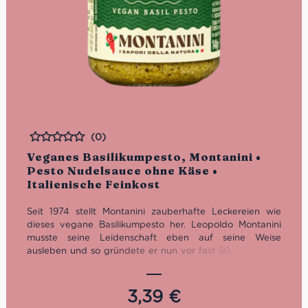
(0)
Bewertet
Veganes Basilikumpesto, Montanini •
Pesto Nudelsauce ohne Käse •
Italienische Feinkost
Seit 1974 stellt Montanini zauberhafte Leckereien wie
dieses vegane Basilikumpesto her. Leopoldo Montanini
musste seine Leidenschaft eben auf seine Weise
ausleben und so gründete er nun vor fast 50 Jahren die
Montanini Sas. Heute ist die Familie mit drei Generationen
am Werke. Nur mit frischen, natürlichen und
hochwertigen Zutaten lassen sich so feine Delikatessen
3,39
€
herstellen – Diese ohne Käse.