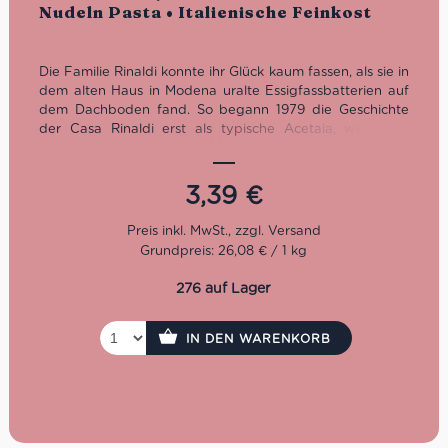
Nudeln Pasta • Italienische Feinkost
Die Familie Rinaldi konnte ihr Glück kaum fassen, als sie in
dem alten Haus in Modena uralte Essigfassbatterien auf
dem Dachboden fand. So begann 1979 die Geschichte
der Casa Rinaldi erst als typische Acetaia, wie es in
Modena üblich ist. Später entwickelte sich daraus einer
der wichtigsten Feinkost Hersteller Italiens. Neben
Leckereien wie dieses Pesto Rosso hält das sehr große
3,39
€
Sortiment alles bereit, was sich das Feinkost-
Enthusiasten-Herz wünschen könnte.
Grundpreis: 26,08 € / 1 kg
276 auf Lager
IN DEN WARENKORB