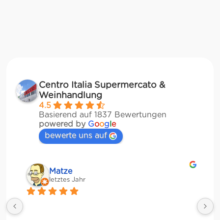
Centro Italia Supermercato &
Weinhandlung
4.5
Basierend auf 1837 Bewertungen
powered by
G
o
o
g
l
e
bewerte uns auf
Matze
letztes Jahr