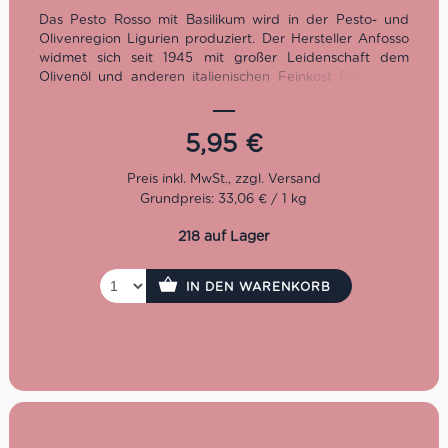
Das Pesto Rosso mit Basilikum wird in der Pesto- und
Olivenregion Ligurien produziert. Der Hersteller Anfosso
widmet sich seit 1945 mit großer Leidenschaft dem
Olivenöl und anderen italienischen Feinkost Produkten,
wie dieses Pesto und verschiedenste Antipasti. Die
Zutaten baut Anfosso noch selbst an. Mit behutsamen,
ursprünglichen Methoden, viel Geduld und Erfahrung
5,95
€
kommt nun mal die beste Qualität. Darum jetzt
unbedingt dieses zauberhafte Pesto Rosso mit Basilikum
probieren.
Grundpreis: 33,06 € / 1 kg
218 auf Lager
IN DEN WARENKORB