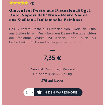
(1)
Bewertet
Glutenfrei Pesto aus Pistazien 190g, I
mit
5.00
von
Dolci Sapori dell’Etna • Pesto Sauce
5
aus Sizilien • Italienische Feinkost
Das Glutenfrei Pesto aus Pistazien von I Dolci dell’Etna
aus Sizilien ist ein Must-Have um Deinen Pastagerichten
die fehlende Würze zu geben. Ideal auch als
Brotaufstrich für Deine Lieblings-Bruschetta. Seit über 15
Jahren stellt I Dolci Sapori dell’Etna für Liebhaber der
sizilianischen Trockenfrüchte exzellente Produkte her. Die
Qualität und Auswahl der besten Pistazien steht an aller
7,35
€
erster Stelle, dass kannst Du an ihren unverkennbaren
Geschmack wiedererkennen.
Glutenfrei
Auch im 90g Format erhältlich
Grundpreis: 38,68 € / 1 kg
279 auf Lager
IN DEN WARENKORB