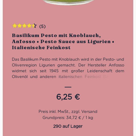
(5)
Bewertet
Basilikum Pesto mit Knoblauch,
mit
4.40
Anfosso • Pesto Sauce aus Ligurien •
von 5
Italienische Feinkost
Das Basilikum Pesto mit Knoblauch wird in der Pesto- und
Olivenregion Ligurien gemacht. Der Hersteller Anfosso
widmet sich seit 1945 mit großer Leidenschaft dem
Olivenöl und anderen italienischen Feinkost Basics wie
dem Pesto und verschiedensten Antipasti. Die Zutaten
baut Anfosso noch selbst an. Mit behutsamen,
ursprünglichen Methoden, viel Geduld und Erfahrung
6,25
€
kommt nun mal die beste Qualität. Darum jetzt
unbedingt dieses zauberhafte Basilikum Pesto mit
Knoblauch probieren.
Grundpreis: 34,72 € / 1 kg
Nettogewicht: 180 g
290 auf Lager