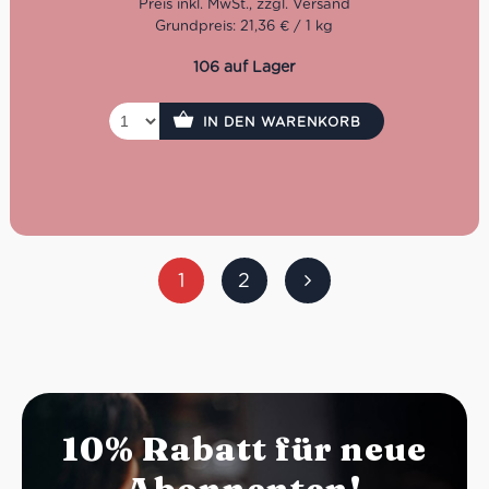
Jahren ist die Montanini Sas nun schon am Werke, heute
Grundpreis: 21,36 € / 1 kg
sogar in der dritten Generation.
106 auf Lager
IN DEN WARENKORB
1
2
10% Rabatt für neue
Abonnenten!