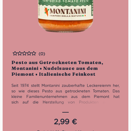
(0)
Bewertet
Pesto aus Getrockneten Tomaten,
Montanini • Nudelsauce aus dem
Piemont • Italienische Feinkost
Seit 1974 stellt Montanini zauberhafte Leckereienm her,
so wie dieses Pesto aus getrockneten Tomaten. Das
kleine Familienunternehmen aus dem Piemont hat
sich auf die Herstellung von Produkten aus der
italienischen, regionalen Tradition spezialisiert. Sehr
wichtig dabei ist die Aufrechterhaltung von den
natürlichen Geschmäckern durch die Auswahl von
2,99
€
hochqualitativen Rohstoffen sowie durch den Verzicht
von Konservierungsstoffen und Farbstoffen. Seit fast 50