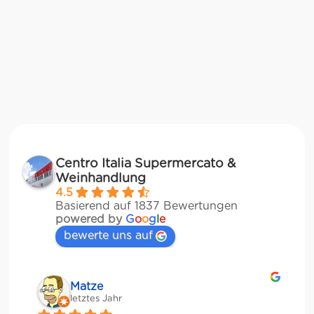
Centro Italia Supermercato &
Weinhandlung
4.5
Basierend auf 1837 Bewertungen
powered by
G
o
o
g
l
e
bewerte uns auf
Matze
letztes Jahr