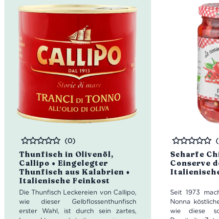
(0)
Bewertet
Bewertet
Thunfisch in Olivenöl,
Scharfe Chi
Callipo • Eingelegter
Conserve d
Thunfisch aus Kalabrien •
Italienisch
Italienische Feinkost
Die Thunfisch Leckereien von Callipo,
Seit 1973 mac
wie dieser Gelbflossenthunfisch
Nonna köstlich
erster Wahl, ist durch sein zartes,
wie diese sch