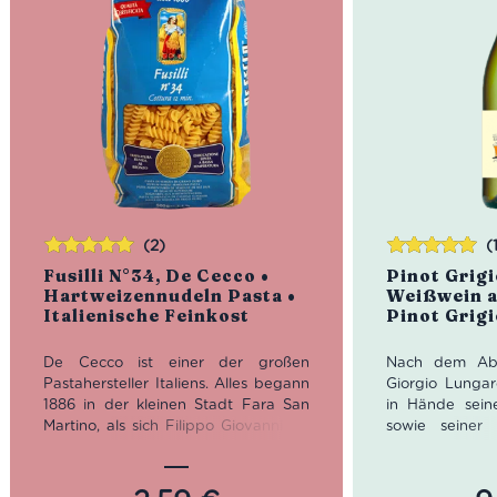
(2)
(
Bewertet
Bewertet
Fusilli N°34, De Cecco •
Pinot Grigi
mit
5.00
von
mit
5.00
von
Hartweizennudeln Pasta •
Weißwein a
5
5
Italienische Feinkost
Pinot Grigi
De Cecco ist einer der großen
Nach dem Abl
Pastahersteller Italiens. Alles begann
Giorgio Lungaro
1886 in der kleinen Stadt Fara San
in Hände sein
Martino, als sich Filippo Giovanni De
sowie seiner
Cecco anschickte, aus dem
Teresa. Die Tö
erstklassigen Mehl der
Leitung von Lu
familieneigenen Mühle Pasta
Severini zu