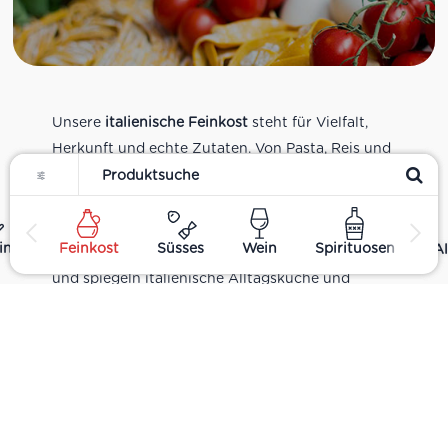
Unsere
italienische Feinkost
steht für Vielfalt,
Herkunft und echte Zutaten. Von Pasta, Reis und
Filter
Tomatensaucen über Olivenöl, Antipasti und
Pesto bis zu Balsamico und Spezialitäten aus
verschiedenen Regionen Italiens. Alle Produkte
ing
Feinkost
Süsses
Wein
Spirituosen
Al
sind Teil unseres realen Supermarkt-Sortiments
und spiegeln italienische Alltagsküche und
Tradition wider. Italienische Feinkost online
kaufen.