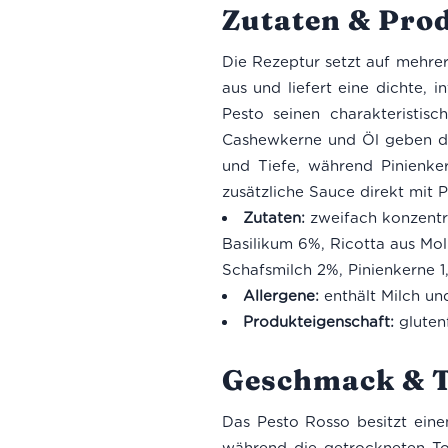
Zutaten & Pro
Die Rezeptur setzt auf mehr
aus und liefert eine dichte,
Pesto seinen charakteristisc
Cashewkerne und Öl geben de
und Tiefe, während Pinienke
zusätzliche Sauce direkt mit 
Zutaten:
zweifach konzentr
Basilikum 6%, Ricotta aus Mo
Schafsmilch 2%, Pinienkerne 1
Allergene:
enthält Milch u
Produkteigenschaft:
glutenf
Geschmack & T
Das Pesto Rosso besitzt eine
während die getrockneten Tom