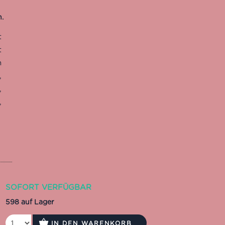
t
t
n
,
,
,
SOFORT VERFÜGBAR
598 auf Lager
IN DEN WARENKORB