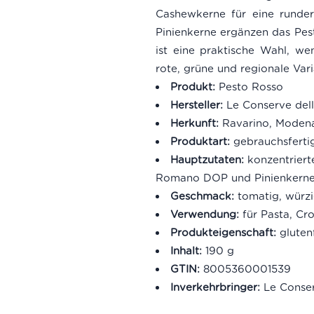
Cashewkerne für eine runder
Pinienkerne ergänzen das Pest
ist eine praktische Wahl, w
rote, grüne und regionale Var
Produkt:
Pesto Rosso
Hersteller:
Le Conserve del
Herkunft:
Ravarino, Moden
Produktart:
gebrauchsfertig
Hauptzutaten:
konzentriert
Romano DOP und Pinienkern
Geschmack:
tomatig, würzi
Verwendung:
für Pasta, Cro
Produkteigenschaft:
glutenf
Inhalt:
190 g
GTIN:
8005360001539
Inverkehrbringer:
Le Conserv