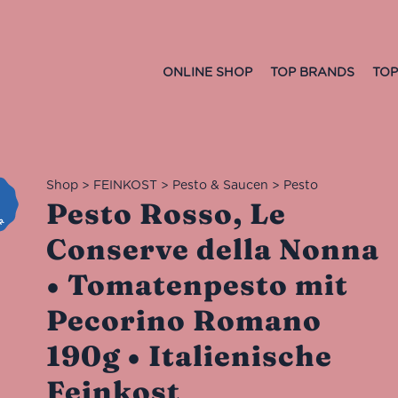
ONLINE SHOP
TOP BRANDS
TOP
Shop
>
FEINKOST
>
Pesto & Saucen
>
Pesto
Pesto Rosso, Le
Conserve della Nonna
• Tomatenpesto mit
Pecorino Romano
190g • Italienische
Feinkost