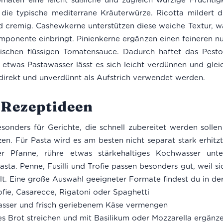
die typische mediterrane Kräuterwürze. Ricotta mildert d
d cremig. Cashewkerne unterstützen diese weiche Textur, 
omponente einbringt. Pinienkerne ergänzen einen feineren n
assischen flüssigen Tomatensauce. Dadurch haftet das Pesto
etwas Pastawasser lässt es sich leicht verdünnen und gleic
direkt und unverdünnt als Aufstrich verwendet werden.
Rezeptideen
esonders für Gerichte, die schnell zubereitet werden solle
en. Für Pasta wird es am besten nicht separat stark erhitzt.
er Pfanne, rühre etwas stärkehaltiges Kochwasser un
sta. Penne, Fusilli und Trofie passen besonders gut, weil si
t. Eine große Auswahl geeigneter Formate findest du in de
rofie, Casarecce, Rigatoni oder Spaghetti
sser und frisch geriebenem Käse vermengen
s Brot streichen und mit Basilikum oder Mozzarella ergänz