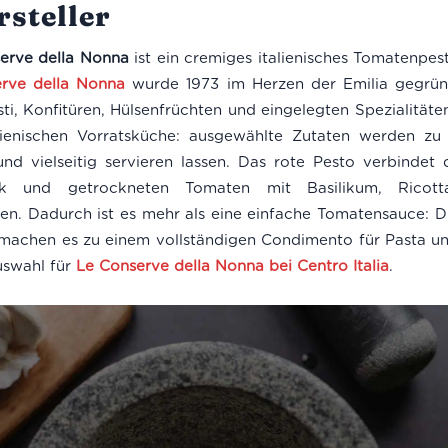
steller
erve della Nonna
ist ein cremiges italienisches Tomatenpes
rve della Nonna
wurde 1973 im Herzen der Emilia gegrün
i, Konfitüren, Hülsenfrüchten und eingelegten Spezialitäten
alienischen Vorratsküche: ausgewählte Zutaten werden zu
 und vielseitig servieren lassen. Das rote Pesto verbindet 
rk und getrockneten Tomaten mit Basilikum, Rico
n. Dadurch ist es mehr als eine einfache Tomatensauce: D
 machen es zu einem vollständigen Condimento für Pasta un
uswahl für
Le Conserve della Nonna bei Centro Italia
.