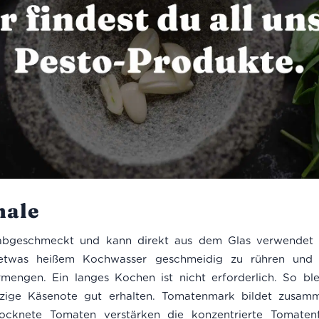
ale
g abgeschmeckt und kann direkt aus dem Glas verwendet 
etwas heißem Kochwasser geschmeidig zu rühren und a
engen. Ein langes Kochen ist nicht erforderlich. So ble
zige Käsenote gut erhalten. Tomatenmark bildet zusa
ocknete Tomaten verstärken die konzentrierte Tomaten