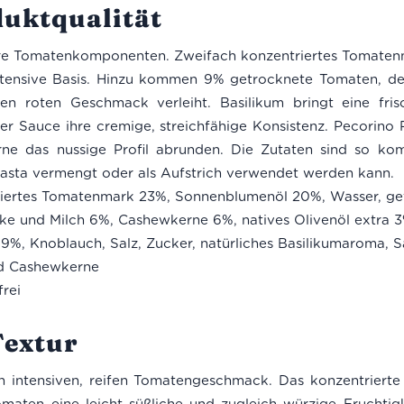
duktqualität
ere Tomatenkomponenten. Zweifach konzentriertes Tomate
 intensive Basis. Hinzu kommen 9% getrocknete Tomaten, d
hen roten Geschmack verleiht. Basilikum bringt eine fris
r Sauce ihre cremige, streichfähige Konsistenz. Pecorin
rne das nussige Profil abrunden. Die Zutaten sind so kom
Pasta vermengt oder als Aufstrich verwendet werden kann.
iertes Tomatenmark 23%, Sonnenblumenöl 20%, Wasser, ge
lke und Milch 6%, Cashewkerne 6%, natives Olivenöl extra
,9%, Knoblauch, Salz, Zucker, natürliches Basilikumaroma, 
nd Cashewkerne
rei
extur
n intensiven, reifen Tomatengeschmack. Das konzentrierte
aten eine leicht süßliche und zugleich würzige Fruchtigk