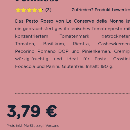
3
Bewertet
3
Das
Pesto Rosso von Le Conserve della Nonna
is
mit
4.67
von 5,
ein gebrauchsfertiges italienisches Tomatenpesto mi
basierend
konzentriertem Tomatenmark, getrocknete
auf
Tomaten, Basilikum, Ricotta, Cashewkernen
Kundenbewertungen
Pecorino Romano DOP und Pinienkernen. Cremig
würzig-fruchtig und ideal für Pasta, Crostini
Focaccia und Panini. Glutenfrei. Inhalt: 190 g.
3,79
€