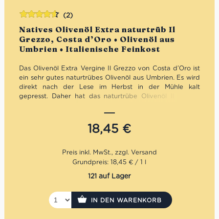
(2)
Bewertet
Natives Olivenöl Extra naturtrüb Il
mit
4.50
Grezzo, Costa d’Oro • Olivenöl aus
von 5
Umbrien • Italienische Feinkost
Das Olivenöl Extra Vergine Il Grezzo von Costa d’Oro ist
ein sehr gutes naturtrübes Olivenöl aus Umbrien. Es wird
direkt nach der Lese im Herbst in der Mühle kalt
gepresst. Daher hat das naturtrübe Olivenöl Il Grezzo
von Costa d’Oro einen sehr intensiven und fruchtigen
Geschmack. In unserem Sortiment findest Du es auch im
praktischen 1 Liter-Gebinde.
18,45
€
Mengenrabatt: erhalte beim Kauf von 3 nativen
Olivenölen Extra 12% Rabatt pro Artikel
Grundpreis: 18,45 € / 1 l
121 auf Lager
IN DEN WARENKORB