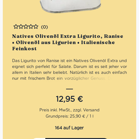
(0)
Bewertet
Natives Olivenöl Extra Ligurito, Ranise
• Olivenöl aus Ligurien • Italienische
Feinkost
Das Ligurito von Ranise ist ein Natives Olivenöl Extra und
eignet sich perfekt für Salate. Darum ist es seit jeher vor
allem in Italien sehr beliebt. Natürlich ist es auch einfach
nur mit frischem Brot ein vorzüglicher Genuss. Denn das
Ligurito von Ranise ist ein Natives Olivenöl original aus
Italien.
Mengenrabatt: erhalte beim Kauf von 3 nativen
12,95
€
Olivenölen Extra 12% Rabatt pro Artikel
Grundpreis: 25,90 € / 1 l
164 auf Lager