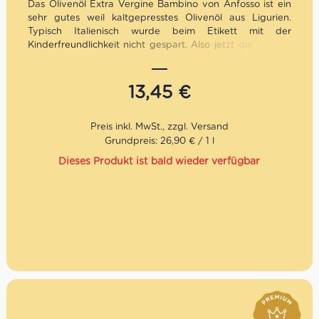
Das Olivenöl Extra Vergine Bambino von Anfosso ist ein
sehr gutes weil kaltgepresstes Olivenöl aus Ligurien.
Typisch Italienisch wurde beim Etikett mit der
Kinderfreundlichkeit nicht gespart. Also jetzt die Chance
nutzen und Deine Kleinen zum Salatdressing machen
verführen…
Mengenrabatt: erhalte beim Kauf von 3 nativen
13,45
€
Olivenölen Extra 12% Rabatt pro Artikel
Grundpreis: 26,90 € / 1 l
Dieses Produkt ist bald wieder verfügbar