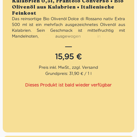
Kalabrien 0,5l, Frantoio Converso • Bio
Olivenöl aus Kalabrien • Italienische
Feinkost
Das reinsortige Bio Olivenöl Dolce di Rossano nativ Extra
500 ml ist ein mehrfach ausgezeichnetes Olivenöl aus
Kalabrien. Sein Geschmack ist mittelfruchtig mit
Mandelnoten, ausgewogen in den
Geschmacksempfindungen und mit einer
vorherrschenden Süße. Dank der aromatischen Noten
eignet sich dieses Olivenöl zu gegrilltem Fleisch und
15,95
€
Fisch, lecker auch zu Gemüsesuppen und Salaten. Das
Bio-Olivenöl bringt den traditionellen Geschmack der
mediterranichen Küche klar zum Ausdruck. Der
Grundpreis: 31,90 € / 1 l
landwirtschaftliche Familienbetrieb Converso befindet
sich in der bezauberten Stadt Rossano. Rossano liegt
Dieses Produkt ist bald wieder verfügbar
zwischen dem Ionischen Meer und dem Sila-Gebirge im
DOP-Gebiet Bruzio, Untergebiet “Colline Joniche
Presilane”, wo der Olivenanbau schon immer eine
wichtige Rolle gespielt hat. Seit dem neunzehnten
Jahrhundert widmet sich die Familie Converso dem
Olivenanbau und der Produktion von erstklassigem
Olivenöl. Die Ölmühle von Converso produziert heute mit
modernen Technologien, z. B. durch computergesteuerte
Temperaturen, aber in voller Achtung der Traditionen