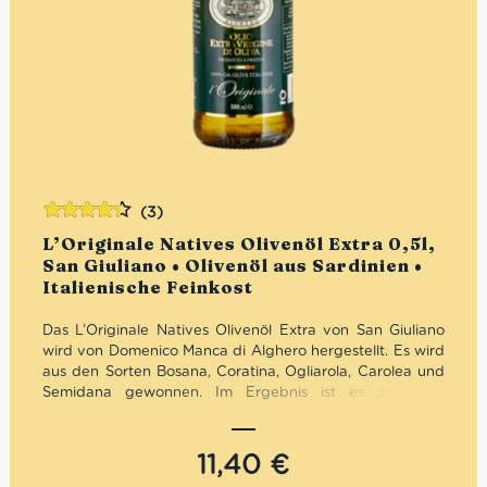
(3)
Bewertet
L’Originale Natives Olivenöl Extra 0,5l,
mit
4.33
San Giuliano • Olivenöl aus Sardinien •
von 5
Italienische Feinkost
Das L’Originale Natives Olivenöl Extra von San Giuliano
wird von Domenico Manca di Alghero hergestellt. Es wird
aus den Sorten Bosana, Coratina, Ogliarola, Carolea und
Semidana gewonnen. Im Ergebnis ist es zart und
fruchtig. Ideal zu Fisch- und Schalentiergerichten, aber
auch zu Gebäck, Desserts und Gemüsepommes.
11,40
€
Farbe:
Goldgelb.