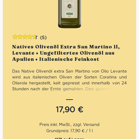
(5)
Bewertet
Natives Olivenöl Extra San Martino 1l,
mit
4.60
Levante • Ungefiltertes Olivenöl aus
von 5
Apulien • Italienische Feinkost
Das Native Olivenöl extra San Martino von Olio Levante
wird aus italienischen Oliven der Sorten Coratina und
Oliarola hergestellt, kalt gepresst und innerhalb von 24
Stunden nach der Ernte gemahlen. Dies garantiert, dass
der natürliche Duft und der intensive, fruchtige
Geschmack des 100& italienischen Olivenöls bewhart
wird. Ideal auch für den rohen Verzehr.
17,90
€
Mengenrabatt: erhalte beim Kauf von 3 nativen
Olivenölen Extra 12% Rabatt pro Artikel
Grundpreis: 17,90 € / 1 l