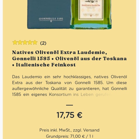
(2)
Bewertet
Natives Olivenöl Extra Laudemio,
mit
5.00
von
Gonnelli 1585 • Olivenöl aus der Toskana
5
• Italienische Feinkost
Das Laudemio ein sehr hochklassiges, natives Olivenöl
Extra aus der Toskana von Gonnelli 1585. Um diese
außergewöhnliche Qualität zu garantieren, hat Gonnelli
1585 ein eigenes Konsortium ins Leben gerufen. Dieser
Fachkreis überprüft kritisch das Laudemio Olivenöl auf
Frische, Verarbeitung und Geschmack. Das Ergebnis ist
ein strahlend grünes, unglaublich fruchtig duftendes als
17,75
€
auch harmonisch und feinwürzig schmeckenden Olivenöl,
das einen nicht loslässt.
Mengenrabatt: erhalte beim Kauf von 3 nativen
Olivenölen Extra 12% Rabatt pro Artikel
Grundpreis: 71,00 € / 1 l