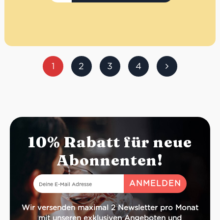
1
2
3
4
10% Rabatt für neue
Abonnenten!
Wir versenden maximal 2 Newsletter pro Monat
mit unseren exklusiven Angeboten und