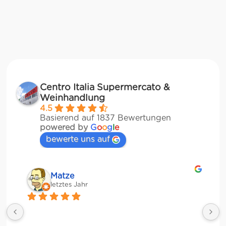
Centro Italia Supermercato &
Weinhandlung
4.5
Basierend auf 1837 Bewertungen
powered by
G
o
o
g
l
e
bewerte uns auf
Matze
letztes Jahr