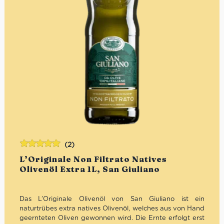
(2)
Bewertet
L’Originale Non Filtrato Natives
mit
5.00
von
Olivenöl Extra 1L, San Giuliano
5
Das L’Originale Olivenöl von San Giuliano ist ein
naturtrübes extra natives Olivenöl, welches aus von Hand
geernteten Oliven gewonnen wird. Die Ernte erfolgt erst