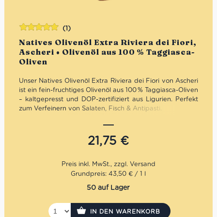
(1)
Bewertet
Natives Olivenöl Extra Riviera dei Fiori,
mit
5.00
von
Ascheri • Olivenöl aus 100 % Taggiasca-
5
Oliven
Unser Natives Olivenöl Extra Riviera dei Fiori von Ascheri
ist ein fein-fruchtiges Olivenöl aus 100 % Taggiasca-Oliven
– kaltgepresst und DOP-zertifiziert aus Ligurien. Perfekt
zum Verfeinern von Salaten, Fisch & Antipasti.
Mengenrabatt: erhalte beim Kauf von 3 nativen
Olivenölen Extra 12% Rabatt pro Artikel
21,75
€
Grundpreis: 43,50 € / 1 l
50 auf Lager
IN DEN WARENKORB