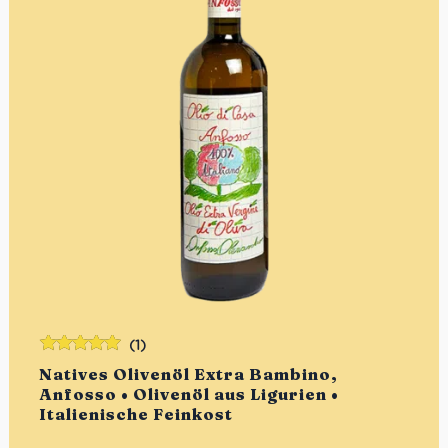
(1)
Bewertet
Natives Olivenöl Extra Bambino,
mit
5.00
von
Anfosso • Olivenöl aus Ligurien •
5
Italienische Feinkost