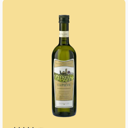
und der mit all ihrer Leidenschaft der über Generationen
gewonnenen Erfahrung.
Mengenrabatt: erhalte beim Kauf von 3 nativen
Olivenölen Extra 12% Rabatt pro Artikel