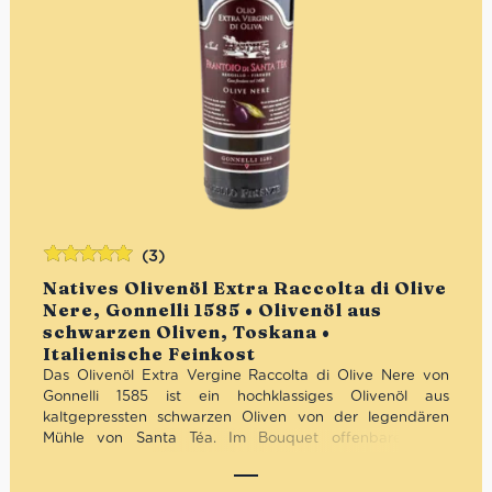
(3)
Bewertet
Natives Olivenöl Extra Raccolta di Olive
mit
5.00
von
Nere, Gonnelli 1585 • Olivenöl aus
5
schwarzen Oliven, Toskana •
Italienische Feinkost
Das Olivenöl Extra Vergine Raccolta di Olive Nere von
Gonnelli 1585 ist ein hochklassiges Olivenöl aus
kaltgepressten schwarzen Oliven von der legendären
Mühle von Santa Téa. Im Bouquet offenbaren sich
harmonische Noten von wilden Kräutern und reifer
Artischocke. Der Geschmack ist sowohl fruchtig als auch