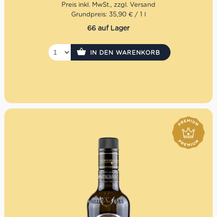
in Chiusanico. Das Sortiment erweiterte sich auf
authentische Spezialitäten aus Ligurien wie Pesto,
Grundpreis: 35,90 € / 1 l
Kräuter sowie diesem PRODUKT.
66 auf Lager
Mengenrabatt: erhalte beim Kauf von 3 nativen
Olivenölen Extra 12% Rabatt pro Artikel
IN DEN WARENKORB