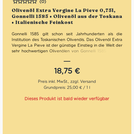
(0)
Bewertet
Olivenöl Extra Vergine La Pieve 0,75l,
Gonnelli 1585 • Olivenöl aus der Toskana
• Italienische Feinkost
Gonnelli 1585 gilt schon seit Jahrhunderten als die
Institution des Toskanischen Olivenöls. Das Olivenöl Extra
Vergine La Pieve ist der günstige Einstieg in die Welt der
sehr hochwertigen Olivenölen von Gonnelli 1585. Das La
Pieve Olivenöl hat ein traumhaftes Kräuteraroma. Zudem
ist es im Geschmack herrlich ausgewogen und fruchtig.
18,75
€
Mengenrabatt: erhalte beim Kauf von 3 nativen
Olivenölen Extra 12% Rabatt pro Artikel.
Grundpreis: 25,00 € / 1 l
Dieses Produkt ist bald wieder verfügbar