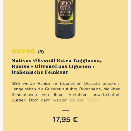
(3)
Bewertet
Natives Olivenöl Extra Taggiasca,
mit
5.00
von
Ranise • Olivenöl aus Ligurien •
5
Italienische Feinkost
1995 wurde Ranise im Ligurischen Dolcedo geboren.
Lange sahen die Gründer auf ihre Olivenhaine, die über
Generationen von ihren Vorfahren bewirtschaftet
wurden. Doch dann wagten sie den Sprung ins kalte
Wasser. Von der Pflege in den Olivenhainen, über die
Pressung bis zur Verpackung machten die mutigen
Gründer von Ranise alles selbst. Die Mühe und
17,95
€
Leidenschaft zahlten sich aus. In Imperia öffnete Ranise
einen größeren Standort. Seit 2013 ist das Hauptquartier