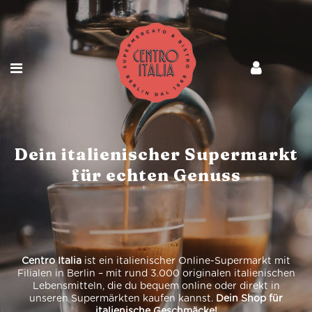
Dein italienischer Supermarkt
für echten Genuss
Centro Italia
ist ein italienischer Online-Supermarkt mit
Filialen in Berlin – mit rund 3.000 originalen italienischen
Lebensmitteln, die du bequem online oder direkt in
unseren Supermärkten kaufen kannst.
Dein Shop für
italienische Geschmäcke!