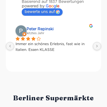
Basierend auf 1837 Bewertungen
powered by
G
o
o
g
l
e
bewerte uns auf
Matze
letztes Jahr
Ri
Pr
Ge
Berliner Supermärkte