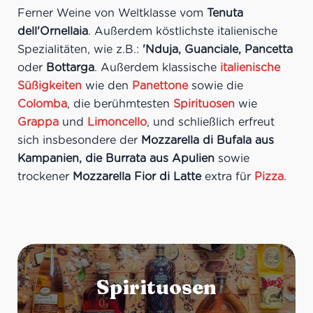
Ferner Weine von Weltklasse vom
Tenuta
dell'Ornellaia
. Außerdem köstlichste italienische
Spezialitäten, wie z.B.:
'Nduja, Guanciale, Pancetta
oder
Bottarga
. Außerdem klassische
italienische
Süßigkeiten
wie den
Panettone
sowie die
Colomba
, die berühmtesten
Spirituosen
wie
Grappa
und
Limoncello
, und schließlich erfreut
sich insbesondere der
Mozzarella di Bufala aus
Kampanien, die Burrata aus Apulien
sowie
trockener
Mozzarella Fior di Latte
extra für
Pizza
.