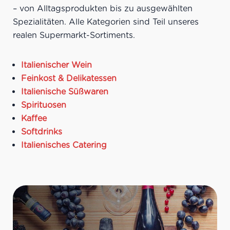
Meeresfrüchten,
– von Alltagsprodukten bis zu ausgewählten
sommerlichen Salaten,
Spezialitäten. Alle Kategorien sind Teil unseres
leichten Vorspeisen
Ideale Versandmenge:
Bis
realen Supermarkt-Sortiments.
zu 21 Flaschen pro Karton
Italienischer Wein
Feinkost & Delikatessen
Italienische Süßwaren
Spirituosen
Kaffee
Softdrinks
Italienisches Catering