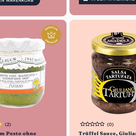
e Pesto, Kräuter sowie dieses
DEN WARENKORB
e.
(2)
(0)
Bewertet
um Pesto ohne
Trüffel Sauce, Giuli
n