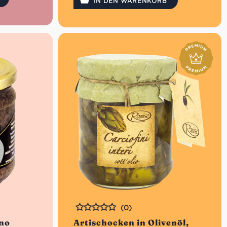
Sortiment erweiterte sich auf
IN DEN WARENKORB
authentische Spezialitäten aus Ligurien
wie Pesto, Kräuter sowie diese Oliven
Taggiasche entkernt.
Nettogewicht: 180g
(0)
Bewertet
ano
Artischocken in Olivenöl,