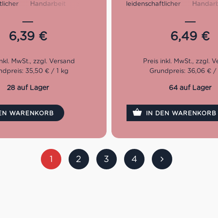
ftlicher Handarbeit stellt
leidenschaftlicher Handar
Delikatessen wie eingelegte
Marabotto Delikatessen wie
to, Pasta, Sugo sowie feine
Pilze, Pesto, Pasta, Sugo 
he Gewürze her. Insbesondere
italienische Gewürze her. I
6,39
€
6,49
€
alla Genovese erfreut sich
das Kaninchen Ragù erfreut s
eliebtheit. Nun in dritter
Beliebtheit.
 geführt, steht der Auswahl
ertigen sowie natürlichen
Nun in dritter Generation ge
dpreis: 35,50 € / 1 kg
Grundpreis: 36,06 € /
 Vordergrund. Denn nur mit
der Auswahl von hochwert
ür erstklassige Qualität kann
natürlichen Zutaten im Vo
28 auf Lager
64 auf Lager
nspruch über eine so lange
Denn nur mit dem Auge für e
 erfüllt werden. Dafür setzt
Qualität kann der hohe An
DEN WARENKORB
IN DEN WARENKORB
arabotto ganz bewusst den
eine so lange Zeitspanne erf
kt auf die Tradition der
Dafür setzt man bei Mara
n Küche von Piemont und
bewusst den Schwerpunk
Tradition der regionalen
Piemont und Ligurien.
1
2
3
4