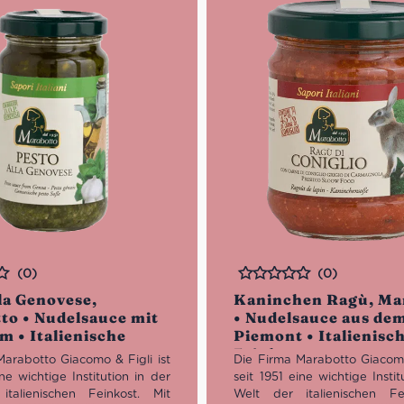
(0)
(0)
Bewertet
la Genovese,
Kaninchen Ragù, Ma
to • Nudelsauce mit
• Nudelsauce aus de
m • Italienische
Piemont • Italienisc
t
Feinkost
Marabotto Giacomo & Figli ist
Die Firma Marabotto Giacomo 
ine wichtige Institution in der
seit 1951 eine wichtige Instit
talienischen Feinkost. Mit
Welt der italienischen Fe