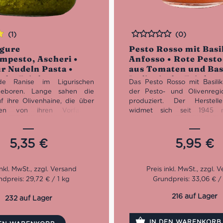
(1)
(0)
Bewertet
igure
Pesto Rosso mit Basi
n
mpesto, Ascheri •
Anfosso • Rote Pest
r Nudeln Pasta •
aus Tomaten und Bas
sche Feinkost
Italienische Feinkos
e Ranise im Ligurischen
Das Pesto Rosso mit Basili
eboren. Lange sahen die
der Pesto- und Olivenregi
f ihre Olivenhaine, die über
produziert. Der Herstell
nen von ihren Vorfahren
widmet sich seit 1945 
aftet wurden. Doch dann
Leidenschaft dem Olivenöl 
 den Sprung ins kalte Wasser.
italienischen Feinkost Pro
flege in den Olivenhainen,
dieses Pesto und versc
5,35
€
5,95
€
ressung bis zur Verpackung
Antipasti. Die Zutaten ba
die mutigen Gründer von
noch selbst an. Mit be
les selbst. Die Mühe und
ursprünglichen Methoden, 
t zahlten sich aus. In Imperia
und Erfahrung kommt nun ma
dpreis: 29,72 € / 1 kg
Grundpreis: 33,06 € /
nise einen größeren Standort.
Qualität. Darum jetzt unbed
 ist das Hauptquartier in
zauberhafte Pesto Rosso mi
216 auf Lager
232 auf Lager
. Das Sortiment erweiterte
probieren.
uthentische Spezialitäten aus
IN DEN WARENKORB