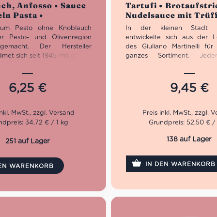
ch, Anfosso • Sauce
Tartufi • Brotaufstr
ln Pasta •
Nudelsauce mit Trüff
sche Feinkost
Italienische Feinkos
ikum Pesto ohne Knoblauch
In der kleinen Stadt P
er Pesto- und Olivenregion
entwickelte sich aus der L
gemacht. Der Hersteller
des Giuliano Martinelli für 
met sich seit 1945 mit großer
ganzes Sortiment. Jed
ft dem Olivenöl und anderen
machte sich Giuliano mit 
hen Feinkost Basics wie dem
auf die Suche, bevor er zur
verschiedensten Antipasti.
die Fabrik musste. 1991 mac
6,25
€
9,45
€
n baut Anfosso noch selbst
schließlich selbstständig un
ehutsamen, ursprünglichen
Trüffel Messen die g
 viel Geduld und Erfahrung
Aufmerksamkeit. 2001
 mal die beste Qualität.
schließlich die Pforten d
dpreis: 34,72 € / 1 kg
Grundpreis: 52,50 € /
etzt unbedingt dieses
Tartufi Srl.
te Basilikum Pesto ohne
138 auf Lager
251 auf Lager
h probieren und mit der
Die Trüffel Sauce von Giuliano
milie genießen. Ideal zum
eine herrliche Misc
IN DEN WARENKORB
 von Lasagne, Gnocchi oder
Champignons, schwarzen Ol
DEN WARENKORB
on Pasta.
Sommer Trüffel. Gesc
komplimentieren die 
ewicht: 180 g
wunderbar. Das Trüffel Arom
sich nicht herb, sondern 
dezenten Noten von Steinpil