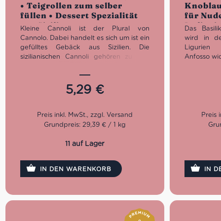
• Teigrollen zum selber
Knoblau
von 5
5
füllen • Dessert Spezialität
für Nude
aus Sizilien
Italieni
Kleine Cannoli ist der Plural von
Das Basil
Cannolo. Dabei handelt es sich um ist ein
wird in d
gefülltes Gebäck aus Sizilien. Die
Ligurien 
sizilianischen Cannoli gehören zu den
Anfosso wid
beliebtesten Desserts des Landes. Der
Leidenscha
knusprige Teig umhüllt die weiche
italienisc
Ricotta Creme und die
Pesto und 
5,29
€
Schokoladensplitter und bildet eine
Die Zutate
kostbare Hülle, die Bissen für Bissen
an. Mit b
begleitet. Verwöhne Dich oder Deine
Methoden,
Gäste mit dieser besonderen Nachspeise
kommt nun
Grundpreis: 29,39 € / 1 kg
Grun
als feinen Abschluss einer Menüfolge
Darum j
oder am Nachmittag statt einem Stück
zauberhaf
11 auf Lager
Kuchen. Diese gebackenen Rollen von
Knoblauc
Aida lassen sich je nach Geschmack mit
ganzen Fa
verschiedenen Cremes selber füllen.
Anrichten
IN DEN WARENKORB
IN 
jeder Art v
Idealerweise zum Frühstück
Zum Kaffee am Nachmittag
Nettog
Oder als Gastgeschenk für
Freunde oder Familie