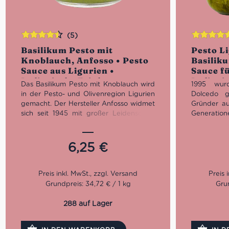
(5)
Bewertet
Bewertet
Basilikum Pesto mit
Pesto L
mit
4.40
mit
5.00
vo
Knoblauch, Anfosso • Pesto
Basiliku
von 5
5
Sauce aus Ligurien •
Sauce fü
Italienische Feinkost
Italieni
Das Basilikum Pesto mit Knoblauch wird
1995 wurd
in der Pesto- und Olivenregion Ligurien
Dolcedo g
gemacht. Der Hersteller Anfosso widmet
Gründer au
sich seit 1945 mit großer Leidenschaft
Generatio
dem Olivenöl und anderen italienischen
bewirtsch
Feinkost Basics wie dem Pesto und
wagten sie
verschiedensten Antipasti. Die Zutaten
Von der P
6,25
€
baut Anfosso noch selbst an. Mit
über die P
behutsamen, ursprünglichen Methoden,
machten 
viel Geduld und Erfahrung kommt nun
Ranise al
mal die beste Qualität. Darum jetzt
Leidenschaf
Grundpreis: 34,72 € / 1 kg
Grun
unbedingt dieses zauberhafte Basilikum
öffnete Ra
Pesto mit Knoblauch probieren.
Seit 2013
288 auf Lager
Chiusanico
Nettogewicht: 180 g
sich auf a