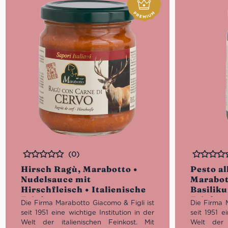
(0)
Bewertet
Bewertet
Hirsch Ragù, Marabotto •
Pesto al
Nudelsauce mit
Marabot
Hirschfleisch • Italienische
Basiliku
Feinkost
Feinkos
Die Firma Marabotto Giacomo & Figli ist
Die Firma 
seit 1951 eine wichtige Institution in der
seit 1951 e
Welt der italienischen Feinkost. Mit
Welt der i