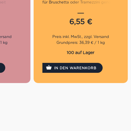
beit stellt
für Bruschetta oder Tramezzini genossen
 eingelegte
werden sowie zum Verfeinern von
sowie feine
Nudelgerichten.
nsbesondere
6,55
€
ich größter
Die Tenuta und die Produktionsstätte
der Familie Anfosso befinden sich in
Chiusavecchia, in der Provinz Imperia.
führt, steht
Hier haben Alessandro und Alfredo
 1 kg
Grundpreis: 36,39 € / 1 kg
igen sowie
beschlossen, das vor Jahrzehnten
rdergrund.
begonnene Familienunternehmen
100 auf Lager
rstklassige
fortzuführen, es aber mit neuen
spruch über
Vorschlägen zu bereichern. Anstatt sich
IN DEN WARENKORB
üllt werden.
auf die Herstellung von Olivenöl extra
botto ganz
vergine zu beschränken, haben sie viele
t auf die
verschiedene Produkte kreiert, die sich
 Küche von
um die Welt des Öls drehen: von
Olivenöl extra vergine bis hin zu
Konserven, einschließlich Pesto, Cremes,
Saucen und Oliven in Salzlake.
Creme aus Olivenöl und
70%Artischocken
Hochgenuss in der 180g Größe