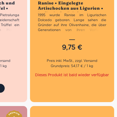
ich und
Ranise • Eingelegte
el •
Artischocken aus Ligurien •
t
Italienische Feinkost
ietralunga
1995 wurde Ranise im Ligurischen
eidenschaft
Dolcedo geboren. Lange sahen die
Trüffel ein
Gründer auf ihre Olivenhaine, die über
en Morgen
Generationen von ihren Vorfahren
seinem Hund
bewirtschaftet wurden. Doch dann
 Schicht in
wagten sie den Sprung ins kalte Wasser.
hte er sich
Von der Pflege in den Olivenhainen,
9,75
€
d bekam auf
über die Pressung bis zur Verpackung
ebührende
machten die mutigen Gründer von
 öffneten
Ranise alles selbst.
er Giuliano
 1 kg
Grundpreis: 54,17 € / 1 kg
Die Mühe und Leidenschaft zahlten sich
aus. In Imperia öffnete Ranise einen
Dieses Produkt ist bald wieder verfügbar
 Tartufi ist
größeren Standort. Seit 2013 ist das
hung aus
Hauptquartier in Chiusanico. Das
iven sowie
Sortiment erweiterte sich auf
hmacklich
authentische Spezialitäten aus Ligurien
drei sich
wie Pesto, Kräuter sowie diesen
a entfaltet
Artischocken in Olivenöl.
elegant mit
zen.
Nettogewicht: 180g