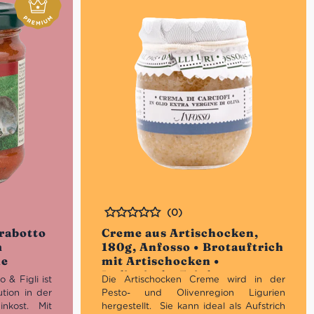
(0)
Bewertet
rabotto
Creme aus Artischocken,
m
180g, Anfosso • Brotauftrich
he
mit Artischocken •
Italienische Feinkost
& Figli ist
Die Artischocken Creme wird in der
ution in der
Pesto- und Olivenregion Ligurien
inkost. Mit
hergestellt. Sie kann ideal als
Aufstrich