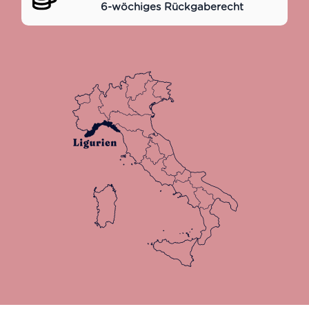
6-wöchiges Rückgaberecht