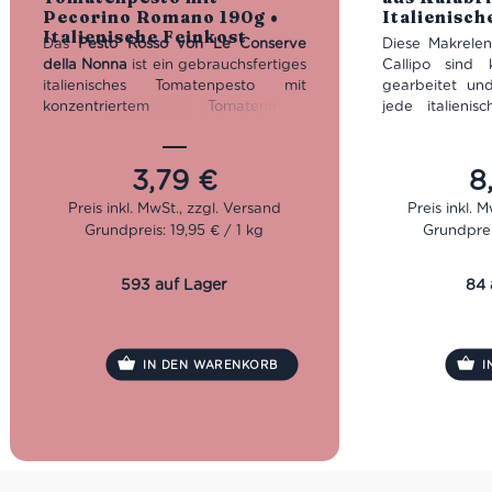
Pecorino Romano 190g •
Italienisch
Italienische Feinkost
Das
Pesto Rosso von Le Conserve
Diese Makrelenf
della Nonna
ist ein gebrauchsfertiges
Callipo sind
italienisches Tomatenpesto mit
gearbeitet un
konzentriertem Tomatenmark,
jede italieni
getrockneten Tomaten, Basilikum,
genussfertig 
Ricotta, Cashewkernen, Pecorino
vielseitig ei
Romano DOP und Pinienkernen.
frischen Sala
3,79
€
8
Cremig, würzig-fruchtig und ideal für
oder als Bela
Pasta, Crostini, Focaccia und Panini.
Du sie unter
Grundpreis: 19,95 € / 1 kg
Grundprei
Glutenfrei. Inhalt: 190 g.
Durch seine
Omega 3, ist da
nur geschmac
593 auf Lager
84 
sondern auc
hochwertig.
Nettogewi
IN DEN WARENKORB
I
Abtropfge