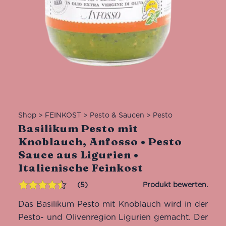
Shop
>
FEINKOST
>
Pesto & Saucen
>
Pesto
Basilikum Pesto mit
Knoblauch, Anfosso • Pesto
Sauce aus Ligurien •
Italienische Feinkost
5
Bewertet
5
Das Basilikum Pesto mit Knoblauch wird in der
mit
4.40
von 5,
Pesto- und Olivenregion Ligurien gemacht. Der
basierend