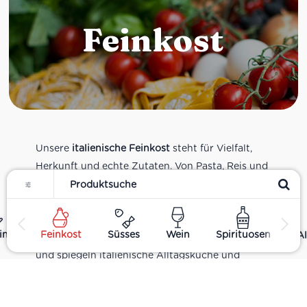
Feinkost
Unsere
italienische Feinkost
steht für Vielfalt,
Herkunft und echte Zutaten. Von Pasta, Reis und
Filter
Tomatensaucen über Olivenöl, Antipasti und
Pesto bis zu Balsamico und Spezialitäten aus
verschiedenen Regionen Italiens. Alle Produkte
ing
Feinkost
Süsses
Wein
Spirituosen
Al
sind Teil unseres realen Supermarkt-Sortiments
und spiegeln italienische Alltagsküche und
Tradition wider. Italienische Feinkost online
kaufen.