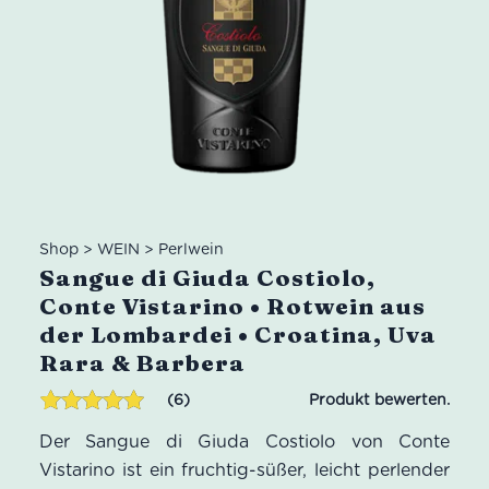
Shop
>
WEIN
>
Perlwein
Sangue di Giuda Costiolo,
Conte Vistarino • Rotwein aus
der Lombardei • Croatina, Uva
Rara & Barbera
6
Bewertet mit
6
Der Sangue di Giuda Costiolo von Conte
5.00
von 5,
basierend
Vistarino ist ein fruchtig-süßer, leicht perlender
auf