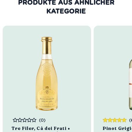
PRODUKTE AUS DER GLEICHEN
KATEGORIE
(0)
(
Bewertet
Bewertet
Tre Filer, Cà dei Frati •
Pinot Grigi
mit
5.00
von