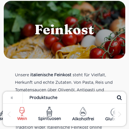
Feinkost
Unsere
italienische Feinkost
steht für Vielfalt,
Herkunft und echte Zutaten. Von Pasta, Reis und
Tomatensaucen über Olivenöl, Antipasti und
Filter
Pesto bis zu Balsamico und Spezialitäten aus
verschiedenen Regionen Italiens. Alle Produkte
sind Teil unseres realen Supermarkt-Sortiments
ses
Wein
Spirituosen
Alkoholfrei
Glutenfrei
und spiegeln italienische Alltagsküche und
Tradition wider. Italienische Feinkost online