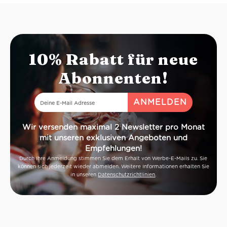
Geruch:
getrocknete Früchte,
Salbei, Honig
Geschmack:
fruchtig, Süße und
Säure gut ausbalanciert
Idealer Versandkarton: 21 Flaschen
10% Rabatt für neue
Abonnenten!
Wir versenden maximal 2 Newsletter pro Monat
mit unseren exklusiven Angeboten und
Empfehlungen!
Durch Ihre Anmeldung stimmen Sie dem Erhalt von Werbe-E-Mails zu. Sie
können sich jederzeit wieder abmelden. Weitere Informationen erhalten Sie
in unseren
Datenschutzrichtlinien
.