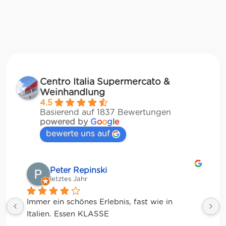
Centro Italia Supermercato &
Weinhandlung
4.5
Basierend auf 1837 Bewertungen
powered by
G
o
o
g
l
e
bewerte uns auf
Matze
letztes Jahr