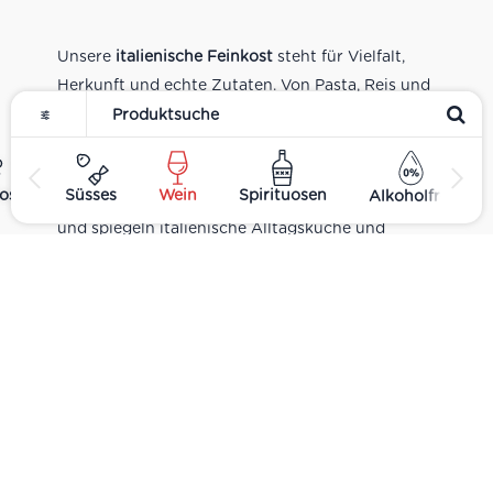
Unsere
italienische Feinkost
steht für Vielfalt,
Herkunft und echte Zutaten. Von Pasta, Reis und
Tomatensaucen über Olivenöl, Antipasti und
Pesto bis zu Balsamico und Spezialitäten aus
verschiedenen Regionen Italiens. Alle Produkte
ost
Süsses
Wein
Spirituosen
Alkoholfrei
sind Teil unseres realen Supermarkt-Sortiments
und spiegeln italienische Alltagsküche und
Tradition wider. Italienische Feinkost online
kaufen.
Catering