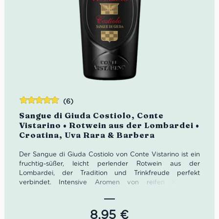
(6)
Bewertet
Sangue di Giuda Costiolo, Conte
mit
5.00
von
Vistarino • Rotwein aus der Lombardei •
5
Croatina, Uva Rara & Barbera
Der Sangue di Giuda Costiolo von Conte Vistarino ist ein
fruchtig-süßer, leicht perlender Rotwein aus der
Lombardei, der Tradition und Trinkfreude perfekt
verbindet. Intensive Aromen von reifen Kirschen,
Waldbeeren und floralen Nuancen treffen auf eine
lebendige Frische und feine Perlage. Ein
unverwechselbarer italienischer Klassiker – ideal für
8,95
€