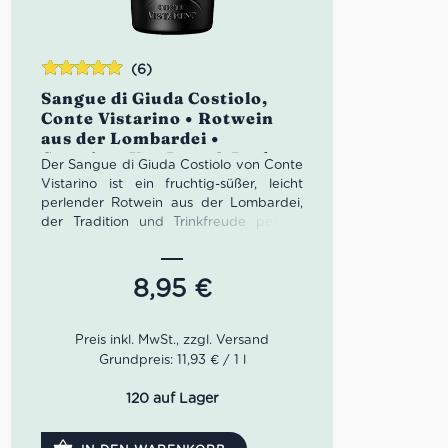
(6)
Bewertet
Sangue di Giuda Costiolo,
mit
5.00
von
Conte Vistarino • Rotwein
5
aus der Lombardei •
Croatina, Uva Rara & Barbera
Der Sangue di Giuda Costiolo von Conte
Vistarino ist ein fruchtig-süßer, leicht
perlender Rotwein aus der Lombardei,
der Tradition und Trinkfreude perfekt
verbindet. Intensive Aromen von reifen
Kirschen, Waldbeeren und floralen
Nuancen treffen auf eine lebendige
8,95
€
Frische und feine Perlage. Ein
unverwechselbarer italienischer Klassiker
– ideal für Desserts, gesellige Abende
oder als überraschender Aperitif.
Grundpreis: 11,93 € / 1 l
120 auf Lager