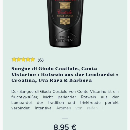
(6)
Bewertet
Sangue di Giuda Costiolo, Conte
mit
5.00
von
Vistarino • Rotwein aus der Lombardei •
5
Croatina, Uva Rara & Barbera
Der Sangue di Giuda Costiolo von Conte Vistarino ist ein
fruchtig-süßer, leicht perlender Rotwein aus der
Lombardei, der Tradition und Trinkfreude perfekt
verbindet. Intensive Aromen von reifen Kirschen,
Waldbeeren und floralen Nuancen treffen auf eine
lebendige Frische und feine Perlage. Ein
unverwechselbarer italienischer Klassiker – ideal für
8,95
€