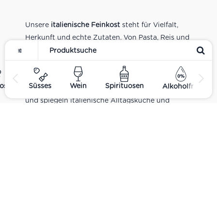
Unsere
italienische Feinkost
steht für Vielfalt,
Herkunft und echte Zutaten. Von Pasta, Reis und
Tomatensaucen über Olivenöl, Antipasti und
Pesto bis zu Balsamico und Spezialitäten aus
verschiedenen Regionen Italiens. Alle Produkte
ost
Süsses
Wein
Spirituosen
Alkoholfrei
sind Teil unseres realen Supermarkt-Sortiments
und spiegeln italienische Alltagsküche und
Tradition wider. Italienische Feinkost online
kaufen.
Catering