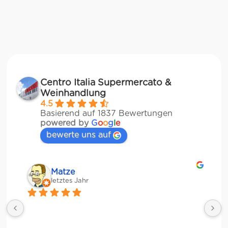
Centro Italia Supermercato &
Weinhandlung
4.5
Basierend auf 1837 Bewertungen
powered by
G
o
o
g
l
e
bewerte uns auf
Matze
letztes Jahr