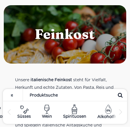
Feinkost
Unsere
italienische Feinkost
steht für Vielfalt,
Herkunft und echte Zutaten. Von Pasta, Reis und
Tomatensaucen über Olivenöl, Antipasti und
Pesto bis zu Balsamico und Spezialitäten aus
verschiedenen Regionen Italiens. Alle Produkte
ost
Süsses
Wein
Spirituosen
Alkoholfrei
sind Teil unseres realen Supermarkt-Sortiments
und spiegeln italienische Alltagsküche und