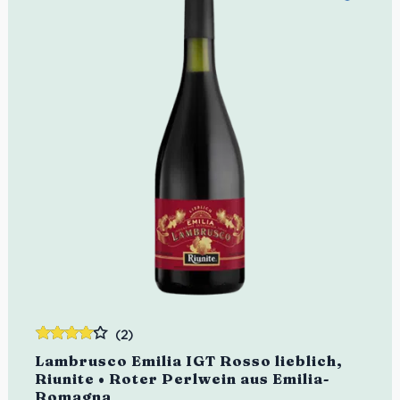
(2)
Bewertet
Lambrusco Emilia IGT Rosso lieblich,
mit
4.00
Riunite • Roter Perlwein aus Emilia-
von 5
Romagna