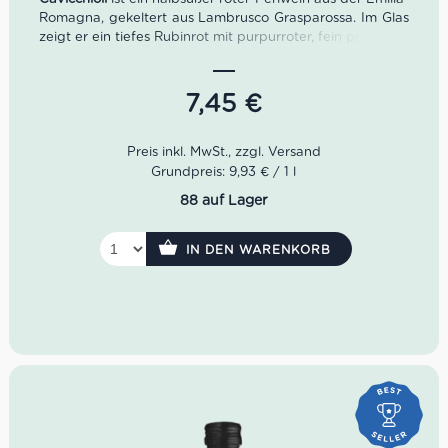
Romagna, gekeltert aus Lambrusco Grasparossa. Im Glas
zeigt er ein tiefes Rubinrot mit purpurroter, fein perlender
Mousse; in der Nase erinnert er an Vignola-Kirsche und
schwarze Beeren. Am Gaumen wirkt er fruchtig,
harmonisch und angenehm süßlich, mit Noten von
7,45
€
Brombeere, schwarzer Johannisbeere und Granatapfel –
ideal gut gekühlt zu Salumi, Pasta, gefüllter Pasta,
frittiertem Gemüse, Meeresfrüchten und würzigeren
Gerichten.
Grundpreis: 9,93 € / 1 l
88 auf Lager
IN DEN WARENKORB