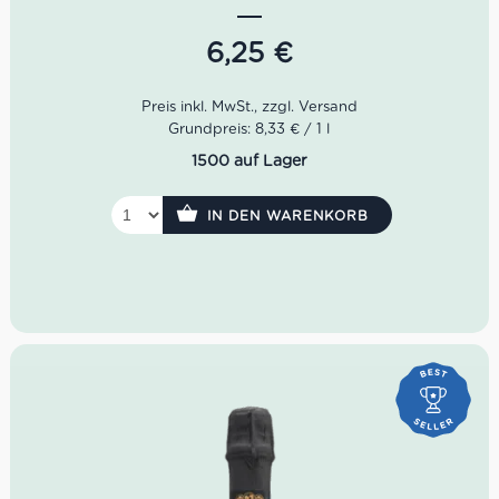
Akzenten. Am Gaumen wirkt dieser Prosecco frisch, leicht
amabile und harmonisch – ein zugänglicher, fein
6,25
€
perlender Begleiter für Aperitivo, Antipasti und leichte
erste Gänge. Ideal für alle, die einen italienischen
Prosecco Frizzante online kaufen möchten, der Frische,
Leichtigkeit und typische norditalienische Aperitivo-
Grundpreis: 8,33 € / 1 l
Kultur elegant ins Glas bringt.
1500 auf Lager
IN DEN WARENKORB