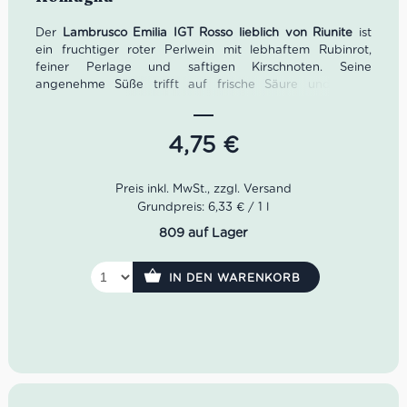
Der
Lambrusco Emilia IGT Rosso lieblich von Riunite
ist
ein fruchtiger roter Perlwein mit lebhaftem Rubinrot,
feiner Perlage und saftigen Kirschnoten. Seine
angenehme Süße trifft auf frische Säure und einen
weichen, harmonischen Geschmack – ideal zu Pizza,
Salumi, würzigen Speisen, Grillfleisch und Gerichten der
emilianischen Küche. Alkoholgehalt: 7,5% Vol. Inhalt: 0,75
4,75
€
l. Serviertemperatur: 10–12°C.
Grundpreis: 6,33 € / 1 l
809 auf Lager
IN DEN WARENKORB