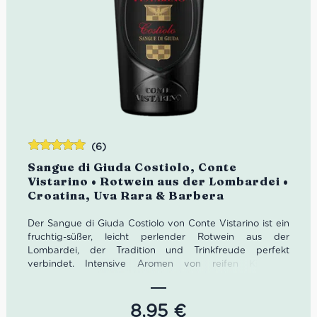
(6)
Bewertet
Sangue di Giuda Costiolo, Conte
mit
5.00
von
Vistarino • Rotwein aus der Lombardei •
5
Croatina, Uva Rara & Barbera
Der Sangue di Giuda Costiolo von Conte Vistarino ist ein
fruchtig-süßer, leicht perlender Rotwein aus der
Lombardei, der Tradition und Trinkfreude perfekt
verbindet. Intensive Aromen von reifen Kirschen,
Waldbeeren und floralen Nuancen treffen auf eine
lebendige Frische und feine Perlage. Ein
unverwechselbarer italienischer Klassiker – ideal für
8,95
€