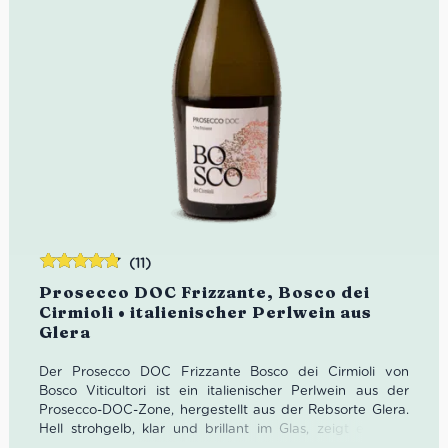
(11)
Bewertet
Prosecco DOC Frizzante, Bosco dei
mit
4.73
Cirmioli • italienischer Perlwein aus
von 5
Glera
Der Prosecco DOC Frizzante Bosco dei Cirmioli von
Bosco Viticultori ist ein italienischer Perlwein aus der
Prosecco-DOC-Zone, hergestellt aus der Rebsorte Glera.
Hell strohgelb, klar und brillant im Glas, zeigt er feine
Bläschen und ein fruchtiges Bouquet mit floralen