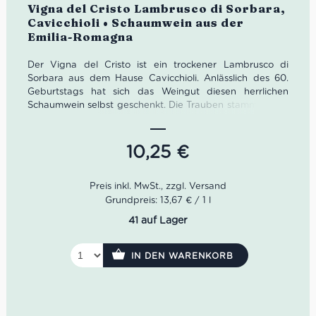
Bewertet
Vigna del Cristo Lambrusco di Sorbara,
mit
4.00
Cavicchioli • Schaumwein aus der
von 5
Emilia-Romagna
Der Vigna del Cristo ist ein trockener Lambrusco di
Sorbara aus dem Hause Cavicchioli. Anlässlich des 60.
Geburtstags hat sich das Weingut diesen herrlichen
Schaumwein selbst geschenkt. Die Trauben stammen von
der kleinen Einzellage Vigna del Cristo. Handverlesen
sowie mit größter Sorgfalt gepresst und ausgebaut,
konnte selbst Gambero Rosso nur anerkennend drei
10,25
€
Gläser geben.
Unser Lambrusco di Sorbara namens Vigna del Cristo ist
zum Glück nicht nur dem allmächtigen Herrn im Himmel
Grundpreis: 13,67 € / 1 l
vorbehalten. In unserem Glas leuchtet ein helles Rubinrot.
41 auf Lager
Das Bouquet duftet nach roten Früchten wie Kirsche,
Erdbeere und Granatapfel. Dazu gesellen sich Nuancen
von wilden Blumen sowie mediterranen Kräutern. Im
IN DEN WARENKORB
Trunk ist der Vigna del Cristo herrlich frisch, sehr fruchtig,
trocken als auch elegant und lange anhaltend.
Farbe: Helles Rubinrot