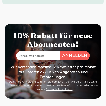
Geruch: Kirsche, Granatapfel, wilde Blumen
Geschmack: Frisch, fruchtig, trocken
Gambero Rosso: 3 Gläser für 2019
Idealer Versandkarton: 21 Flaschen
10% Rabatt für neue
Abonnenten!
Wir versenden maximal 2 Newsletter pro Monat
mit unseren exklusiven Angeboten und
Empfehlungen!
Durch Ihre Anmeldung stimmen Sie dem Erhalt von Werbe-E-Mails zu. Sie
können sich jederzeit wieder abmelden. Weitere Informationen erhalten Sie
in unseren
Datenschutzrichtlinien
.