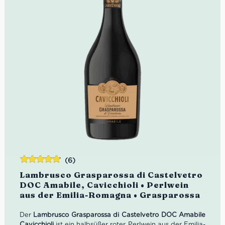
(6)
Bewertet
Lambrusco Grasparossa di Castelvetro
mit
4.83
DOC Amabile, Cavicchioli • Perlwein
von 5
aus der Emilia-Romagna • Grasparossa
Der
Lambrusco Grasparossa di Castelvetro DOC Amabile
Cavicchioli
ist ein halbsüßer roter Perlwein aus der Emilia-