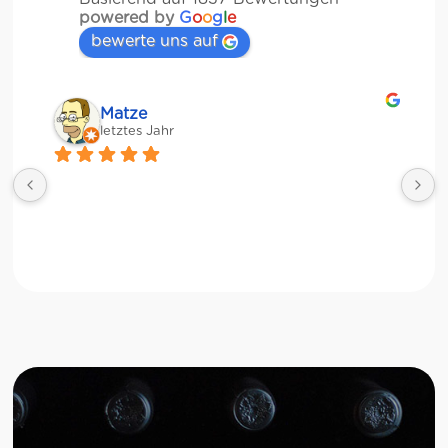
powered by
G
o
o
g
l
e
bewerte uns auf
Matze
letztes Jahr