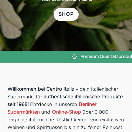
SHOP
Premium
Qualitätsprodukte
Sichere
Zahlung
Willkommen bei Centro Italia
– dein italienischer
Supermarkt für
authentische italienische Produkte
seit 1968!
Entdecke in unseren
Berliner
Supermärkten
und
Online-Shop
über 3.000
originale italienische Köstlichkeiten: von exklusiven
Weinen und Spirituosen bis hin zu feiner Feinkost