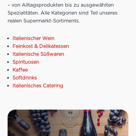
Meeresfrüchten,
– von Alltagsprodukten bis zu ausgewählten
sommerlichen Salaten,
Spezialitäten. Alle Kategorien sind Teil unseres
leichten Vorspeisen
Ideale Versandmenge:
Bis
realen Supermarkt-Sortiments.
zu 21 Flaschen pro Karton
Italienischer Wein
Feinkost & Delikatessen
Italienische Süßwaren
Spirituosen
Kaffee
Softdrinks
Italienisches Catering