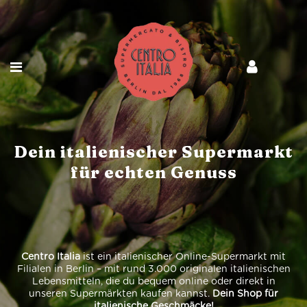
Dein italienischer Supermarkt
für echten Genuss
Centro Italia
ist ein italienischer Online-Supermarkt mit
Filialen in Berlin – mit rund 3.000 originalen italienischen
Lebensmitteln, die du bequem online oder direkt in
unseren Supermärkten kaufen kannst.
Dein Shop für
italienische Geschmäcke!