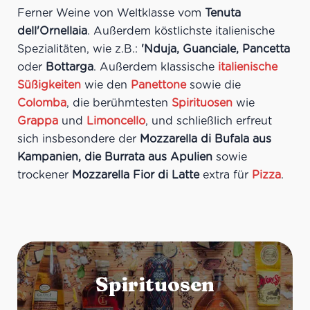
Ferner Weine von Weltklasse vom
Tenuta
dell'Ornellaia
. Außerdem köstlichste italienische
Spezialitäten, wie z.B.:
'Nduja, Guanciale, Pancetta
oder
Bottarga
. Außerdem klassische
italienische
Süßigkeiten
wie den
Panettone
sowie die
Colomba
, die berühmtesten
Spirituosen
wie
Grappa
und
Limoncello
, und schließlich erfreut
sich insbesondere der
Mozzarella di Bufala aus
Kampanien, die Burrata aus Apulien
sowie
trockener
Mozzarella Fior di Latte
extra für
Pizza
.