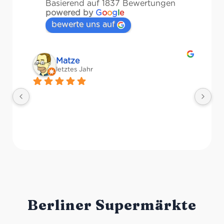
Basierend auf 1837 Bewertungen
powered by
G
o
o
g
l
e
bewerte uns auf
Matze
letztes Jahr
Ri
Pr
Ge
Berliner Supermärkte