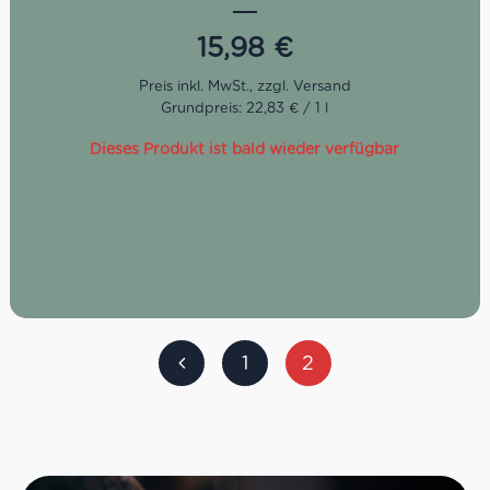
wird oft als Digestif nach dem Essen serviert, kann aber
auch als Zutat in Cocktails oder zum Verfeinern von
15,98
€
Desserts verwendet werden.
Grundpreis: 22,83 € / 1 l
Dieses Produkt ist bald wieder verfügbar
1
2