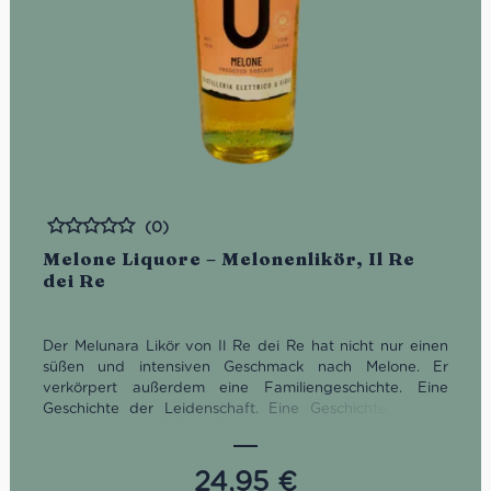
(0)
Bewertet
Melone Liquore – Melonenlikör, Il Re
dei Re
Der Melunara Likör von Il Re dei Re hat nicht nur einen
süßen und intensiven Geschmack nach Melone. Er
verkörpert außerdem eine Familiengeschichte. Eine
Geschichte der Leidenschaft. Eine Geschichte, die es
zweifellos verdient, erzählt zu werden.
Gut gekühlt serviert
24,95
€
Geruch: Nach frischen Zitrusfrüchten