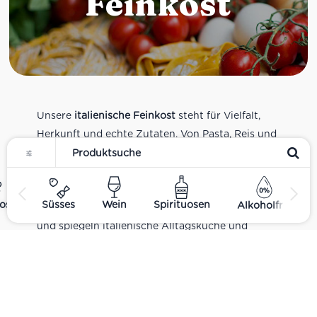
Feinkost
Unsere
italienische Feinkost
steht für Vielfalt,
Herkunft und echte Zutaten. Von Pasta, Reis und
Tomatensaucen über Olivenöl, Antipasti und
Pesto bis zu Balsamico und Spezialitäten aus
verschiedenen Regionen Italiens. Alle Produkte
ost
Süsses
Wein
Spirituosen
Alkoholfrei
sind Teil unseres realen Supermarkt-Sortiments
und spiegeln italienische Alltagsküche und
Tradition wider. Italienische Feinkost online
kaufen.