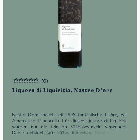
(0)
Bewertet
Liquore di Liquirizia, Nastro D’oro
Nastro D’oro macht seit 1996 fantastische Liköre, wie
Amaro und Limoncello. Für diesen Liquore di Liquirizia
wurden nur die feinsten Süßholzwurzeln verwendet.
Daher entsteht sein süßer, intensiver Geschmack von
Süßholz mit einem Hauch von Anis und Lakritz. Der Likör