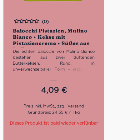
(0)
Bewertet
Baiocchi Pistazien, Mulino
Bianco • Kekse mit
Pistaziencreme • Süßes aus
Italien
Die echten Baiocchi von Mulino Bianco
bestehen aus zwei duftenden
Butterkeksen. Rund, in
unverwechselbarer Form – jetzt auch
mit köstlicher Pistaziencremefüllung! Die
duftende Mürbeteigwaffel der Baiocchi
trifft auf eine köstliche und weiche
4,09
€
Pistaziencreme. Ein innovativer und
schmackhafter Geschmacksmix, der Dich
beim ersten Bissen überzeugt. Du
findest sie in 6 praktischen
Grundpreis: 24,35 € / 1 kg
Einzelportionen von 3 Keksen, die Du
immer dabei haben kannst. Ideal für
Dieses Produkt ist bald wieder verfügbar
einen Snack außer Haus!
Praktisch verpackt