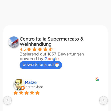
Centro Italia Supermercato &
Weinhandlung
4.5
Basierend auf 1837 Bewertungen
powered by
G
o
o
g
l
e
bewerte uns auf
Matze
letztes Jahr