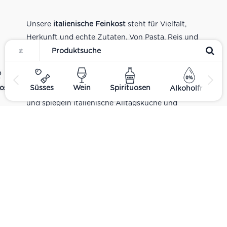
Unsere
italienische Feinkost
steht für Vielfalt,
Herkunft und echte Zutaten. Von Pasta, Reis und
Tomatensaucen über Olivenöl, Antipasti und
Pesto bis zu Balsamico und Spezialitäten aus
verschiedenen Regionen Italiens. Alle Produkte
ost
Süsses
Wein
Spirituosen
Alkoholfrei
sind Teil unseres realen Supermarkt-Sortiments
und spiegeln italienische Alltagsküche und
Tradition wider. Italienische Feinkost online
kaufen.
Catering