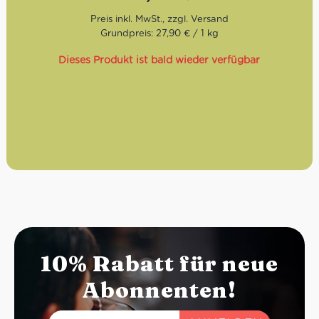
harmonisch.
Röstgrad:
Mild
Grundpreis: 27,90 € / 1 kg
Geschmack:
Angenehm nach Vanillie und
Vollmilchschokolade
Dieses Produkt ist bald wieder verfügbar
Bohnen:
80% Arabica, 20% Robusta
10% Rabatt für neue
Abonnenten!