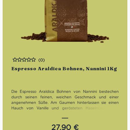
(0)
Bewertet
Espresso Araldica Bohnen, Nannini 1Kg
Die Espresso Araldica Bohnen von Nannini bestechen
durch seinen feinen, weichen Geschmack und einer
angenehmen Süße. Am Gaumen hinterlassen sie einen
Hauch von Vanille und gerösteten Haselnüssen. Die
Crema auf dem Espresso ist von heller gestromter Farbe
und schön cremig. Im Ergebnis präsentiert sich der
Araldica Kaffee sehr elegant und schokoladig, voll und
27,90
€