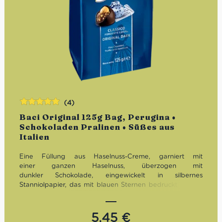
(4)
Bewertet
Baci Original 125g Bag, Perugina •
mit
5.00
von
Schokoladen Pralinen • Süßes aus
5
Italien
Eine Füllung aus Haselnuss-Creme, garniert mit
einer ganzen Haselnuss, überzogen mit
dunkler Schokolade, eingewickelt in silbernes
Stanniolpapier, das mit blauen Sternen bedruckt ist und
auf dem Bacio – Kuss – steht. Zwischen Verpackung und
Praline versteckt, ein Zettelchen mit süßen Worten: Das
ist eine Liebeserklärung all’italiana, die man sich auf der
5,45
€