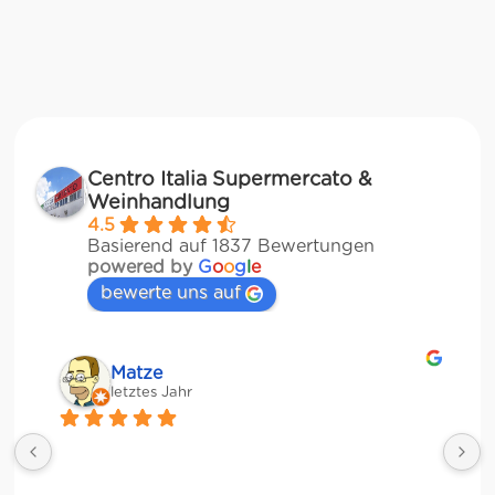
Centro Italia Supermercato &
Weinhandlung
4.5
Basierend auf 1837 Bewertungen
powered by
G
o
o
g
l
e
bewerte uns auf
Matze
letztes Jahr