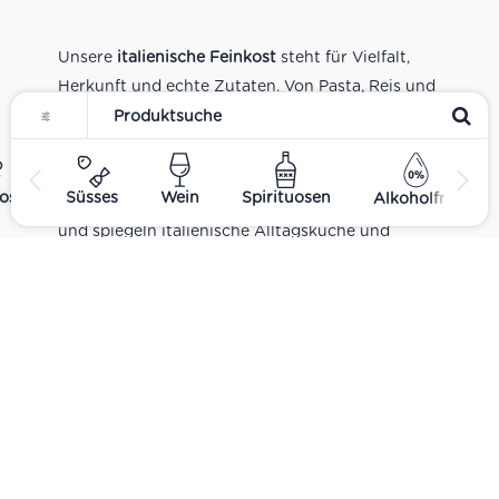
Unsere
italienische Feinkost
steht für Vielfalt,
Herkunft und echte Zutaten. Von Pasta, Reis und
Tomatensaucen über Olivenöl, Antipasti und
Pesto bis zu Balsamico und Spezialitäten aus
verschiedenen Regionen Italiens. Alle Produkte
ost
Süsses
Wein
Spirituosen
Alkoholfrei
sind Teil unseres realen Supermarkt-Sortiments
und spiegeln italienische Alltagsküche und
Tradition wider. Italienische Feinkost online
kaufen.
Catering