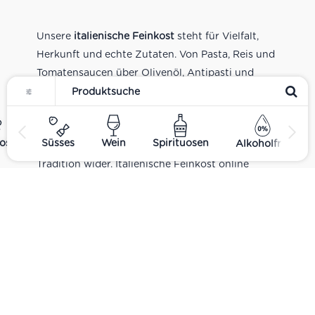
Unsere
italienische Feinkost
steht für Vielfalt,
Herkunft und echte Zutaten. Von Pasta, Reis und
Tomatensaucen über Olivenöl, Antipasti und
Pesto bis zu Balsamico und Spezialitäten aus
verschiedenen Regionen Italiens. Alle Produkte
sind Teil unseres realen Supermarkt-Sortiments
ost
Süsses
Wein
Spirituosen
Alkoholfrei
und spiegeln italienische Alltagsküche und
Tradition wider. Italienische Feinkost online
kaufen.
Catering