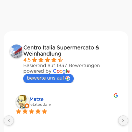
Centro Italia Supermercato &
Weinhandlung
4.5
Basierend auf 1837 Bewertungen
powered by
G
o
o
g
l
e
bewerte uns auf
Matze
letztes Jahr