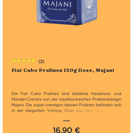
(2)
Bewertet
Fiat Cubo Pralinen 120g Dose, Majani
mit
5.00
von
5
Die Fiat Cubo Pralinen sind köstliche Haselnuss- und
Mandel-Cremini von der traditionsreichen Pralinenkönigin
Majani. Die super cremigen kleinen Pralinen befinden sich
in der eleganten Vintage Dose aus dem Jahr 1911. Sie
sind der perfekte Mini-Genuss zum Kaffee oder einfach
mal so zwischendurch.. und dank der Blechdose auch
wunderbar widerverschließbar!
16,90
€