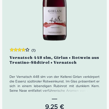
(1)
Bewertet
Vernatsch 448 slm, Girlan • Rotwein aus
mit
4.00
Trentino-Südtirol • Vernatsch
von 5
Der Vernatsch 448 slm von der Kellerei Girlan verkörpert
die Essenz südtiroler Rotweinkunst. Im Glas präsentiert er
sich in einem lebendigen Rubinrot mit dunklem Kern.
Seine Nase entfaltet verführerische Aromen von saftigen
Waldbeeren, gerösteten Haselnüssen und feinen
Gewürznoten. Am Gaumen überzeugt der Vernatsch mit
seiner fruchtbetonten, vitalen Charakteristik und einer
9,25
€