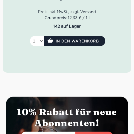
samtig-geschmeidigen Textur, die für einen
hervorragenden Trinkfluss sorgt.
Farbe: Rubinroter Wein mit granatfarbenen
Grundpreis: 12,33 € / 1 l
Reflexen.
142 auf Lager
Geruch: Fruchtig und frisch mit Anklängen an
Waldbeeren und Pflaumen sowie feinen
Gewürznuancen.
IN DEN WARENKORB
Geschmack: Samtige Fülle und gute Säurestruktur.
Das Finale ist vielschichtig und harmonisch.
Idealer Versandkarton: 21 Flaschen
10% Rabatt für neue
Abonnenten!