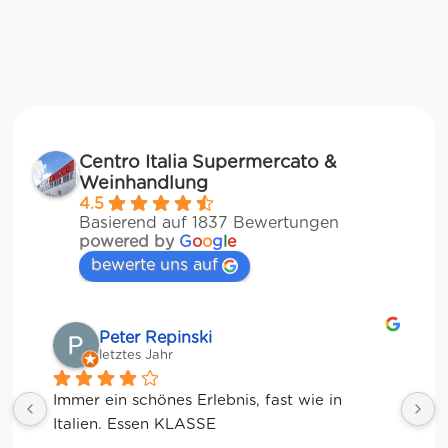
Centro Italia Supermercato &
Weinhandlung
4.5
Basierend auf 1837 Bewertungen
powered by
G
o
o
g
l
e
bewerte uns auf
Matze
letztes Jahr