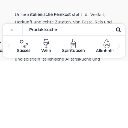
Unsere
italienische Feinkost
steht für Vielfalt,
Herkunft und echte Zutaten. Von Pasta, Reis und
Tomatensaucen über Olivenöl, Antipasti und
Pesto bis zu Balsamico und Spezialitäten aus
verschiedenen Regionen Italiens. Alle Produkte
ost
Süsses
Wein
Spirituosen
Alkoholfrei
sind Teil unseres realen Supermarkt-Sortiments
und spiegeln italienische Alltagsküche und
Tradition wider. Italienische Feinkost online
kaufen.
Catering