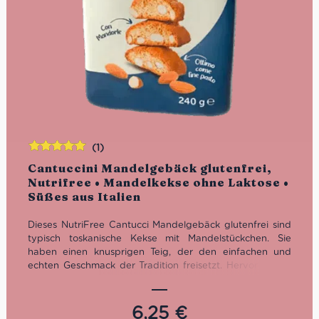
(1)
Bewertet
Cantuccini Mandelgebäck glutenfrei,
mit
5.00
von
Nutrifree • Mandelkekse ohne Laktose •
5
Süßes aus Italien
Dieses NutriFree Cantucci Mandelgebäck glutenfrei sind
typisch toskanische Kekse mit Mandelstückchen. Sie
haben einen knusprigen Teig, der den einfachen und
echten Geschmack der Tradition freisetzt. Hervorragend
als Basis für exquisite Desserts, begleitet von
Schlagsahne oder Vanillesoße, oder als Keks nach dem
Essen, kombiniert mit dem klassischen toskanischen Vin
6,25
€