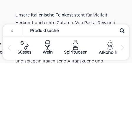
Unsere
italienische Feinkost
steht für Vielfalt,
Herkunft und echte Zutaten. Von Pasta, Reis und
Tomatensaucen über Olivenöl, Antipasti und
Pesto bis zu Balsamico und Spezialitäten aus
verschiedenen Regionen Italiens. Alle Produkte
ost
Süsses
Wein
Spirituosen
Alkoholfrei
sind Teil unseres realen Supermarkt-Sortiments
und spiegeln italienische Alltagsküche und
Tradition wider. Italienische Feinkost online
kaufen.
Catering