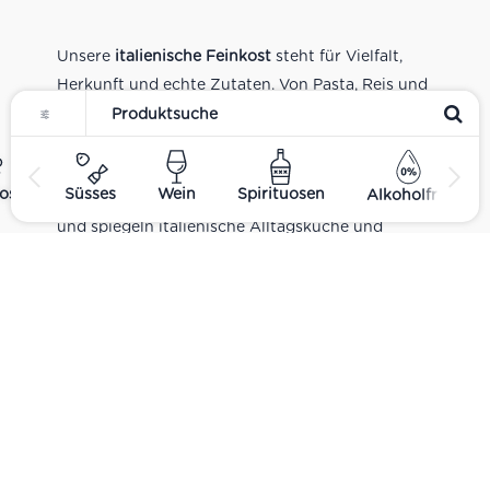
Unsere
italienische Feinkost
steht für Vielfalt,
Herkunft und echte Zutaten. Von Pasta, Reis und
Tomatensaucen über Olivenöl, Antipasti und
Pesto bis zu Balsamico und Spezialitäten aus
verschiedenen Regionen Italiens. Alle Produkte
ost
Süsses
Wein
Spirituosen
Alkoholfrei
sind Teil unseres realen Supermarkt-Sortiments
und spiegeln italienische Alltagsküche und
Tradition wider. Italienische Feinkost online
kaufen.
Catering