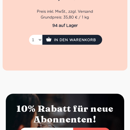
der Giuliano Tartufi Srl.
Die Trüffel Tagliatelle von Giuliano Tartufi sind eine ganz
feine Delikatesse angereichert mit weißem Trüffel. Wenn
Grundpreis: 35,80 € / 1 kg
man als ein echter Trüffel Enthusiast nicht genug haben
94 auf Lager
kann, gilt natürlich das Prinzip
mehr ist mehr
.
IN DEN WARENKORB
10% Rabatt für neue
Abonnenten!