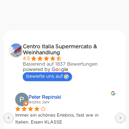
Centro Italia Supermercato &
Weinhandlung
4.5
Basierend auf 1837 Bewertungen
powered by
G
o
o
g
l
e
bewerte uns auf
Matze
letztes Jahr