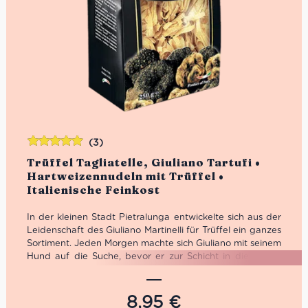
(3)
Bewertet
Trüffel Tagliatelle, Giuliano Tartufi •
mit
5.00
von
Hartweizennudeln mit Trüffel •
5
Italienische Feinkost
In der kleinen Stadt Pietralunga entwickelte sich aus der
Leidenschaft des Giuliano Martinelli für Trüffel ein ganzes
Sortiment. Jeden Morgen machte sich Giuliano mit seinem
Hund auf die Suche, bevor er zur Schicht in die Fabrik
musste. 1991 machte er sich schließlich selbstständig und
bekam auf Trüffel Messen die gebührende
Aufmerksamkeit. 2001 öffneten schließlich die Pforten
8,95
€