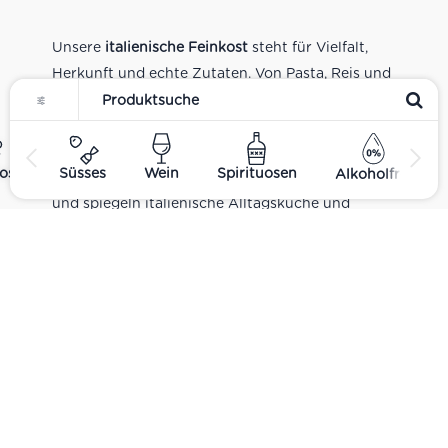
Unsere
italienische Feinkost
steht für Vielfalt,
Herkunft und echte Zutaten. Von Pasta, Reis und
Tomatensaucen über Olivenöl, Antipasti und
Pesto bis zu Balsamico und Spezialitäten aus
verschiedenen Regionen Italiens. Alle Produkte
ost
Süsses
Wein
Spirituosen
Alkoholfrei
sind Teil unseres realen Supermarkt-Sortiments
und spiegeln italienische Alltagsküche und
Tradition wider. Italienische Feinkost online
kaufen.
Catering