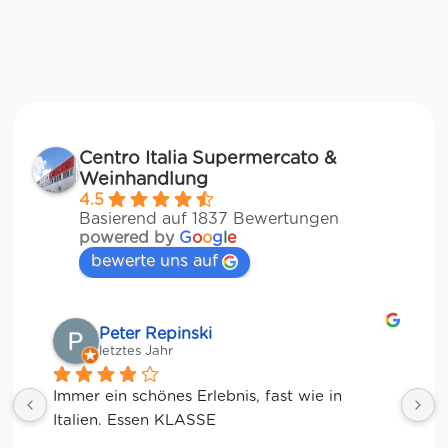
Centro Italia Supermercato &
Weinhandlung
4.5
Basierend auf 1837 Bewertungen
powered by
G
o
o
g
l
e
bewerte uns auf
Matze
letztes Jahr