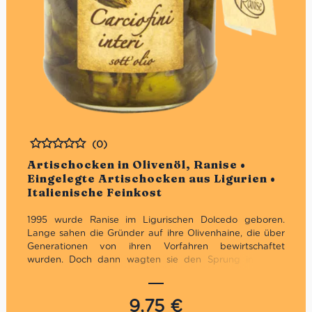
(0)
Bewertet
Artischocken in Olivenöl, Ranise •
Eingelegte Artischocken aus Ligurien •
Italienische Feinkost
1995 wurde Ranise im Ligurischen Dolcedo geboren.
Lange sahen die Gründer auf ihre Olivenhaine, die über
Generationen von ihren Vorfahren bewirtschaftet
wurden. Doch dann wagten sie den Sprung ins kalte
Wasser. Von der Pflege in den Olivenhainen, über die
Pressung bis zur Verpackung machten die mutigen
Gründer von Ranise alles selbst.
9,75
€