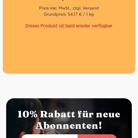
Die Mühe und Leidenschaft zahlten sich aus. In Imperia
öffnete Ranise einen größeren Standort. Seit 2013 ist das
Grundpreis: 54,17 € / 1 kg
Hauptquartier in Chiusanico. Das Sortiment erweiterte
sich auf authentische Spezialitäten aus Ligurien wie
Dieses Produkt ist bald wieder verfügbar
Pesto, Kräuter sowie diesen Artischocken in Olivenöl.
Nettogewicht: 180g
10% Rabatt für neue
Abonnenten!