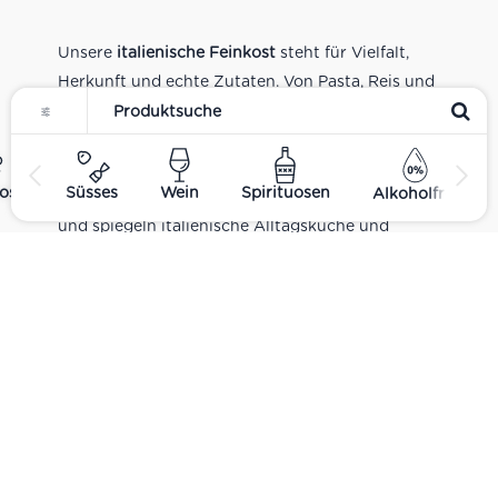
Unsere
italienische Feinkost
steht für Vielfalt,
Herkunft und echte Zutaten. Von Pasta, Reis und
Tomatensaucen über Olivenöl, Antipasti und
Pesto bis zu Balsamico und Spezialitäten aus
verschiedenen Regionen Italiens. Alle Produkte
ost
Süsses
Wein
Spirituosen
Alkoholfrei
sind Teil unseres realen Supermarkt-Sortiments
und spiegeln italienische Alltagsküche und
Tradition wider. Italienische Feinkost online
kaufen.
Catering