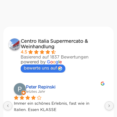
Centro Italia Supermercato &
Weinhandlung
4.5
Basierend auf 1837 Bewertungen
powered by
G
o
o
g
l
e
bewerte uns auf
Matze
letztes Jahr