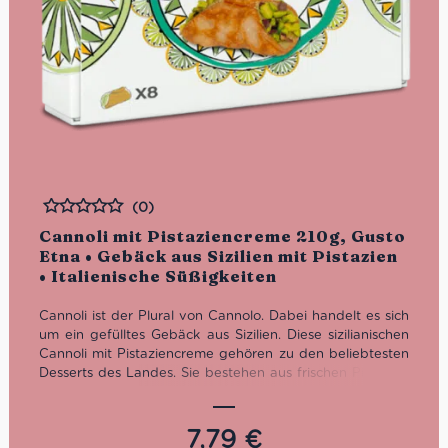
(0)
Bewertet
Cannoli mit Pistaziencreme 210g, Gusto
Etna • Gebäck aus Sizilien mit Pistazien
• Italienische Süßigkeiten
Cannoli ist der Plural von Cannolo. Dabei handelt es sich
um ein gefülltes Gebäck aus Sizilien. Diese sizilianischen
Cannoli mit Pistaziencreme gehören zu den beliebtesten
Desserts des Landes. Sie bestehen aus frischen Pistazien
aus der Region und haben verstreutes Pistaziengranulat
auf der Oberseite, welches das Dessert nicht nur visuell,
sondern auch geschmacklich bereichert.
7,79
€