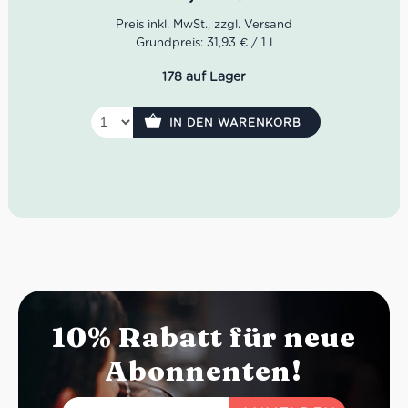
der westlichen Toskana. Der Wein hat seinen Namen von
dem Fluss, der durch die Felder fließt – Il Seggio.
Grundpreis: 31,93 € / 1 l
Idealer Versandkarton: 21 Flaschen
178 auf Lager
Farbe: Tiefdunkles, fast undurchdringliches
Rubinrot.
IN DEN WARENKORB
Geruch: Intensiv nach eingelegter Brombeere,
Vollmilchschokolade und Eichenholz.
Geschmack: Herzhaft fruchtig, dabei leicht würzig
und druckvoll bis ins saftige Finale.
10% Rabatt für neue
Abonnenten!