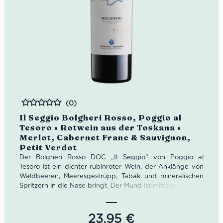
(0)
Bewertet
Il Seggio Bolgheri Rosso, Poggio al
Tesoro • Rotwein aus der Toskana •
Merlot, Cabernet Franc & Sauvignon,
Petit Verdot
Der Bolgheri Rosso DOC „Il Seggio“ von Poggio al
Tesoro ist ein dichter rubinroter Wein, der Anklänge von
Waldbeeren, Meeresgestrüpp, Tabak und mineralischen
Spritzern in die Nase bringt. Der Mund ist mittelkräftig mit
Noten von roten Beerenfrüchten. Die Trauben für den Il
Seggio wachsen in verschiedenen Allegrini-Weinbergen
in der Gemeinde Castagneto Carducci nahe dem Meer in
23,95
€