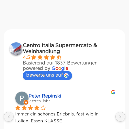
Centro Italia Supermercato &
Weinhandlung
4.5
Basierend auf 1837 Bewertungen
powered by
G
o
o
g
l
e
bewerte uns auf
Matze
letztes Jahr