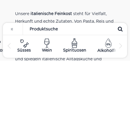
Unsere
italienische Feinkost
steht für Vielfalt,
Herkunft und echte Zutaten. Von Pasta, Reis und
Tomatensaucen über Olivenöl, Antipasti und
Pesto bis zu Balsamico und Spezialitäten aus
verschiedenen Regionen Italiens. Alle Produkte
ost
Süsses
Wein
Spirituosen
Alkoholfrei
sind Teil unseres realen Supermarkt-Sortiments
und spiegeln italienische Alltagsküche und
Tradition wider. Italienische Feinkost online
kaufen.
Catering