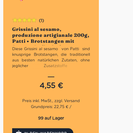
(1)
Bewertet
Grissini al sesamo,
mit
5.00
von
produzione artigianale 200g,
5
Patti • Brotstangen mit
Sesam • Italienische
Diese Grissini al sesamo von Patti sind
Feinkost
knusprige Brotstangen, die
traditionell
aus besten natürlichen Zutaten, ohne
jeglicher Zusatzstoffe und
Konservierungsstoffe, sowie
langer
Ruhezeiten im Piemont hergstellt
werden. Sie sine ein
wahres
4,55
€
Geschmackserlebnis mit feiner
Sesamnote, die wir jedem nur
weiterempfehlen können!
Grundpreis: 22,75 € /
Praktischer Snack für unterwegs
Ideal zu Vorpeisen
99 auf Lager
Für die ganze Familie