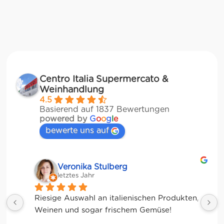
Centro Italia Supermercato &
Weinhandlung
4.5
Basierend auf 1837 Bewertungen
powered by
G
o
o
g
l
e
bewerte uns auf
Veronika Stulberg
letztes Jahr
Riesige Auswahl an italienischen Produkten, 
Weinen und sogar frischem Gemüse!