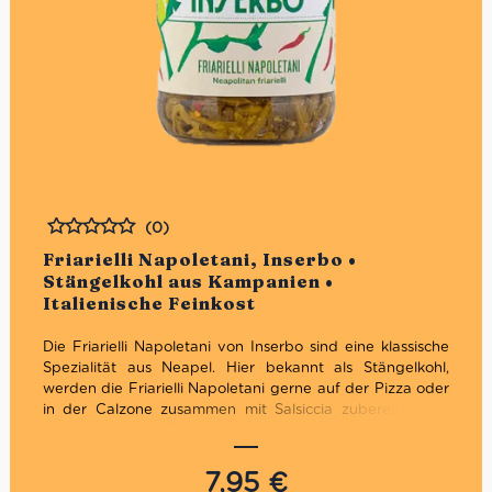
(0)
Bewertet
Friarielli Napoletani, Inserbo •
Stängelkohl aus Kampanien •
Italienische Feinkost
Die Friarielli Napoletani von Inserbo sind eine klassische
Spezialität aus Neapel. Hier bekannt als Stängelkohl,
werden die Friarielli Napoletani gerne auf der Pizza oder
in der Calzone zusammen mit Salsiccia zubereitet. Wir
empfehlen diese Kombination auch mal als Ragù mit
gerösteten Pinienkernen sowie frischen Tagliatelle
auszuprobieren.
7,95
€