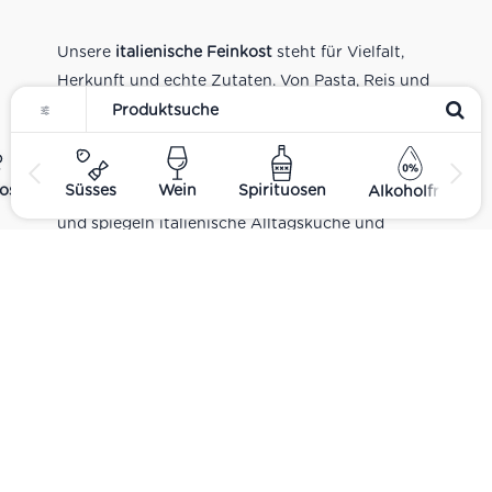
Unsere
italienische Feinkost
steht für Vielfalt,
Herkunft und echte Zutaten. Von Pasta, Reis und
Tomatensaucen über Olivenöl, Antipasti und
Pesto bis zu Balsamico und Spezialitäten aus
verschiedenen Regionen Italiens. Alle Produkte
ost
Süsses
Wein
Spirituosen
Alkoholfrei
sind Teil unseres realen Supermarkt-Sortiments
und spiegeln italienische Alltagsküche und
Tradition wider. Italienische Feinkost online
kaufen.
Catering