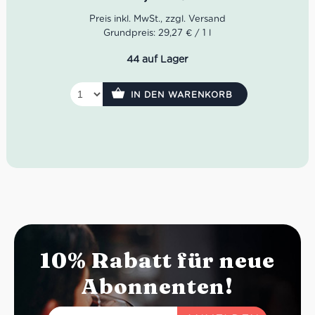
Die Cuvée dei Frati von Cà dei Frati ist ein sehr guter
Verschnitt. Die Farbe strahlt in einem Goldgelb mit
Grundpreis: 29,27 € / 1 l
grünlichen Nuancen im Glas. Das Bouquet verströmt
Duftnoten von Haselnuss, Heu als auch tabakartiger
44 auf Lager
Würze. Im Geschmack macht er sich frisch, lebendig mit
guter Säure. Die Perlage ist zur Freude des Gaumens
cremig und seidig.
IN DEN WARENKORB
Farbe: grünliches Goldgelb
Geruch: Haselnuss, Heu, Tabakwürze
Geschmack: frisch, lebendig, cremige Perlage
10% Rabatt für neue
Abonnenten!