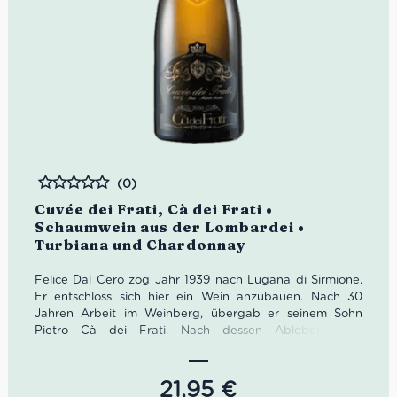
(0)
Bewertet
Cuvée dei Frati, Cà dei Frati •
Schaumwein aus der Lombardei •
Turbiana und Chardonnay
Felice Dal Cero zog Jahr 1939 nach Lugana di Sirmione.
Er entschloss sich hier ein Wein anzubauen. Nach 30
Jahren Arbeit im Weinberg, übergab er seinem Sohn
Pietro Cà dei Frati. Nach dessen Ableben 2012
übernahmen seine Frau Santa Rosa sowie die Kinder
Igino, Gian Franco und Anna Maria das Weingut. Heute
ist Cà dei Frati das Synonym für den berühmten Lugana.
21,95
€