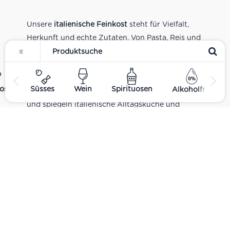
Unsere
italienische Feinkost
steht für Vielfalt,
Herkunft und echte Zutaten. Von Pasta, Reis und
Tomatensaucen über Olivenöl, Antipasti und
Pesto bis zu Balsamico und Spezialitäten aus
verschiedenen Regionen Italiens. Alle Produkte
ost
Süsses
Wein
Spirituosen
Alkoholfrei
sind Teil unseres realen Supermarkt-Sortiments
und spiegeln italienische Alltagsküche und
Tradition wider. Italienische Feinkost online
kaufen.
Catering