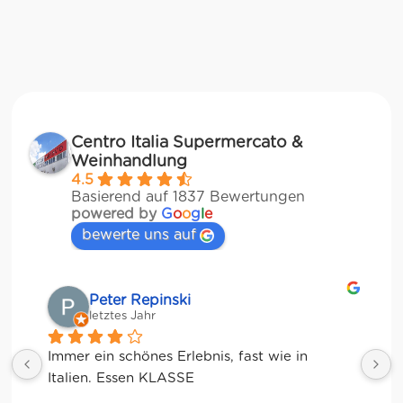
Centro Italia Supermercato &
Weinhandlung
4.5
Basierend auf 1837 Bewertungen
powered by
G
o
o
g
l
e
bewerte uns auf
Matze
letztes Jahr