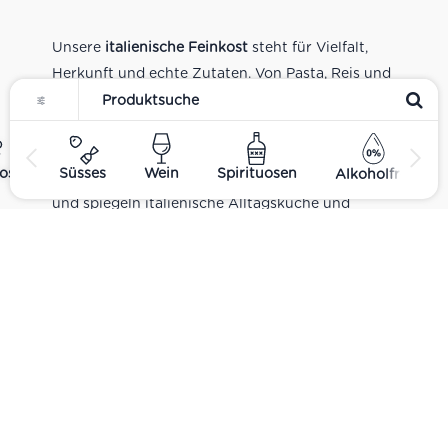
Unsere
italienische Feinkost
steht für Vielfalt,
Herkunft und echte Zutaten. Von Pasta, Reis und
Tomatensaucen über Olivenöl, Antipasti und
Pesto bis zu Balsamico und Spezialitäten aus
verschiedenen Regionen Italiens. Alle Produkte
ost
Süsses
Wein
Spirituosen
Alkoholfrei
sind Teil unseres realen Supermarkt-Sortiments
und spiegeln italienische Alltagsküche und
Tradition wider. Italienische Feinkost online
kaufen.
Catering