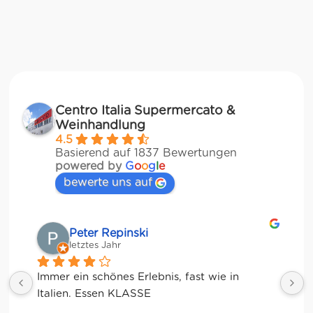
Centro Italia Supermercato &
Weinhandlung
4.5
Basierend auf 1837 Bewertungen
powered by
G
o
o
g
l
e
bewerte uns auf
Matze
letztes Jahr