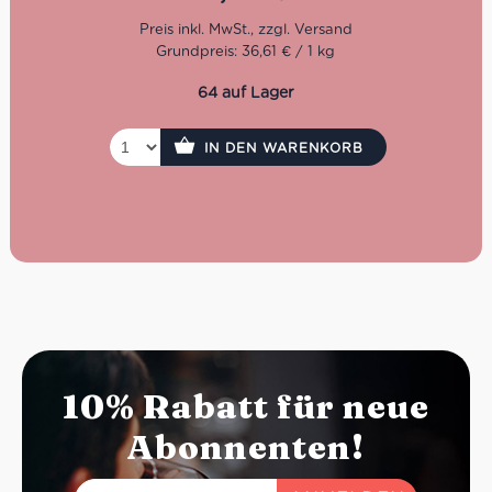
Nun in dritter Generation geführt, steht der Auswahl von
hochwertigen sowie natürlichen Zutaten im Vordergrund.
Denn nur mit dem Auge für erstklassige Qualität kann
Grundpreis: 36,61 € / 1 kg
der hohe Anspruch über eine so lange Zeitspanne erfüllt
werden. Dafür setzt man bei Marabotto ganz bewusst
64 auf Lager
den Schwerpunkt auf die Tradition der regionalen Küche
von Piemont und Ligurien.
IN DEN WARENKORB
10% Rabatt für neue
Abonnenten!