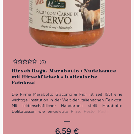
(0)
Bewertet
Hirsch Ragù, Marabotto • Nudelsauce
mit Hirschfleisch • Italienische
Feinkost
Die Firma Marabotto Giacomo & Figli ist seit 1951 eine
wichtige Institution in der Welt der italienischen Feinkost.
Mit leidenschaftlicher Handarbeit stellt Marabotto
Delikatessen wie eingelegte Pilze, Pesto, Pasta, Sugo
sowie feine italienische Gewürze her. Insbesondere das
Hirsch Ragù erfreut sich größter Beliebtheit.
6,59
€