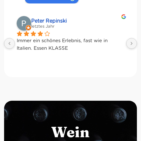
Matze
letztes Jahr
Wein