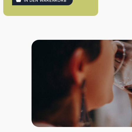
Verarbeitung werden sie geknackt und
IN DEN WARENKORB
anschließend von Röstmeister Massimo
in kleinen Portionen geröstet.