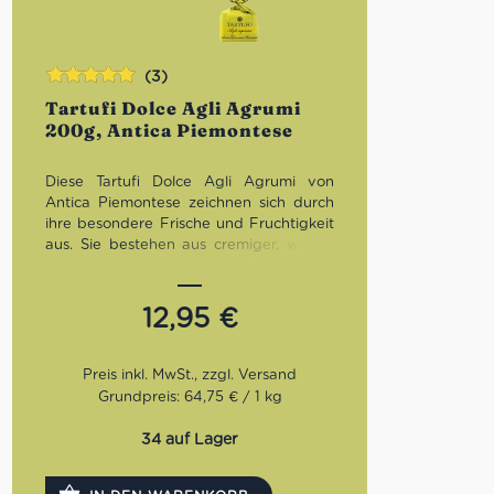
(3)
Bewertet
Tartufi Dolce Agli Agrumi
mit
5.00
von
200g, Antica Piemontese
5
Diese Tartufi Dolce Agli Agrumi von
Antica Piemontese zeichnen sich durch
ihre besondere Frische und Fruchtigkeit
aus. Sie bestehen aus cremiger, weißer
Schokolade, die mit sizilianischer Zitrone
und Limette kombiniert wird.
Seit 1885
dreht sich bei Antica Torroneria
12,95
€
Piemontese alles um die berühmtesten
Schokoladenpralinen des Piemonts: Den
Tartufi dolci. Die wichtigste Grundzutat
ist dafür die Piemonteser Haselnuss. Um
Grundpreis: 64,75 € / 1 kg
die Qualität sicherzustellen, hat die
Familie Sebaste zusammen mit den über
34 auf Lager
30 Haselnussbauern eine eigene
Normierung vereinbart. Erst kurz vor der