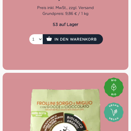
Eigenschaften auf einen
Grundpreis: 9,86 € / 1 kg
Blick
53 auf Lager
Bio-Zutaten & kontrollierter Anbau
Mit nativem Olivenöl extra statt Butter – vegan &
pflanzlich
IN DEN WARENKORB
Frei von Eiern, künstlichen Aromen oder tierischen
Fetten
Ballaststoffquelle, Mineralien & Spurenelementen
(u.a. Zink, Phosphor, Kupfer)
250g Packung – ideal für Frühstück oder Snack
Bio-Zertifiziert, mit kurzen und natürlichen
Zutatenlisten