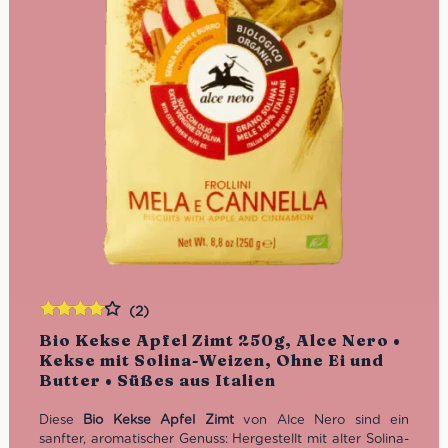
(2)
Bewertet
Bio Kekse Apfel Zimt 250g, Alce Nero •
mit
4.00
Kekse mit Solina-Weizen, Ohne Ei und
von 5
Butter • Süßes aus Italien
Diese
Bio Kekse Apfel Zimt
von Alce Nero sind ein
sanfter, aromatischer Genuss: Hergestellt mit alter Solina-