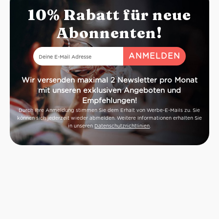
10% Rabatt für neue
Abonnenten!
Wir versenden maximal 2 Newsletter pro Monat
mit unseren exklusiven Angeboten und
Empfehlungen!
Durch Ihre Anmeldung stimmen Sie dem Erhalt von Werbe-E-Mails zu. Sie
können sich jederzeit wieder abmelden. Weitere Informationen erhalten Sie
in unseren
Datenschutzrichtlinien
.