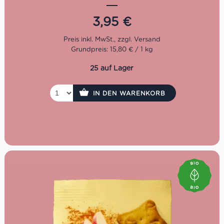
Eigenschaften auf einen
3,95
€
Blick
Bio-Qualität:
Hergestellt aus kontrolliert
Grundpreis: 15,80 € / 1 kg
biologischem Sorghum- und Hirsemehl
Vollkorn-Genuss:
Ballaststoffquelle und mild im
25 auf Lager
Geschmack
Mit Bio-Schokotropfen:
Süßer Genuss ohne Zusatz
von raffiniertem Zucker
IN DEN WARENKORB
Knusprige Textur:
Perfekt als Snack,
Frühstücksbeilage oder zu Tee/Kaffee
Veganfreundlich & Naturbelassen:
Ohne tierische
Zusätze und künstliche Zusatzstoffe
Traditionelle Handwerkskunst:
Aus der Alce Nero
Manufaktur – für Qualität und Geschmack
Ideal für unterwegs:
Praktisch verpackt für Familie,
Schule oder Arbeit