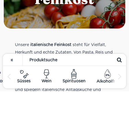
Unsere
italienische Feinkost
steht für Vielfalt,
Herkunft und echte Zutaten. Von Pasta, Reis und
Tomatensaucen über Olivenöl, Antipasti und
Pesto bis zu Balsamico und Spezialitäten aus
verschiedenen Regionen Italiens. Alle Produkte
ost
Süsses
Wein
Spirituosen
Alkoholfrei
sind Teil unseres realen Supermarkt-Sortiments
und spiegeln italienische Alltagsküche und
Tradition wider. Italienische Feinkost online
kaufen.