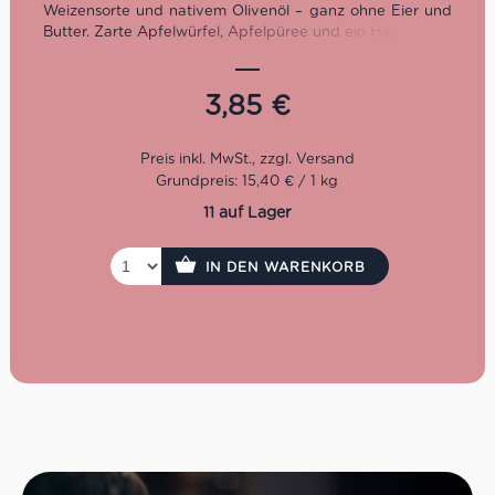
Weizensorte und nativem Olivenöl – ganz ohne Eier und
Butter. Zarte Apfelwürfel, Apfelpüree und ein Hauch Zimt
machen sie perfekt für den Start in den Tag oder als
hochwertigen Snack zwischendurch.
3,85
€
Eigenschaften auf einen
Blick
Grundpreis: 15,40 € / 1 kg
Bio-Zutaten & kontrollierter Anbau
Alte Weizensorte Solina (57%) für mehr Aroma und
11 auf Lager
Natürlichkeit
Ohne Ei und Butter – zubereitet mit nativem
IN DEN WARENKORB
Olivenöl extra (7,7%)
Mit Apfelstückchen (7%) & Apfelpüree (5%) für
fruchtige Frische
Zimt (0,2%) rundet das Geschmackserlebnis ab
250g Packung – handliches Format für Frühstück
oder Snack
Bio-Zertifiziert, mit kurzen und natürlichen
Zutatenlisten