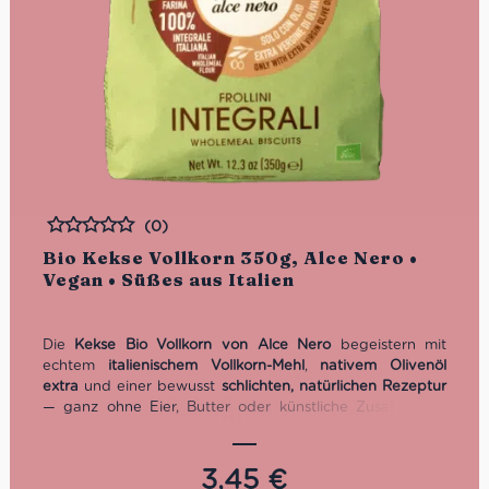
(0)
Bewertet
Bio Kekse Vollkorn 350g, Alce Nero •
Vegan • Süßes aus Italien
Die
Kekse Bio Vollkorn von Alce Nero
begeistern mit
echtem
italienischem Vollkorn-Mehl
,
nativem Olivenöl
extra
und einer bewusst
schlichten, natürlichen Rezeptur
— ganz ohne Eier, Butter oder künstliche Zusatzstoffe.
Knusprig, voll im Geschmack und Ballatstoffquelle sind sie
der perfekte Begleiter zum Kaffee, Tee oder als
hochwertiger Snack zwischendurch.
3,45
€