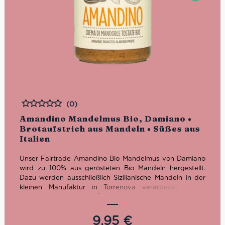
(0)
Bewertet
Amandino Mandelmus Bio, Damiano •
Brotaufstrich aus Mandeln • Süßes aus
Italien
Unser Fairtrade Amandino Bio Mandelmus von Damiano
wird zu 100% aus gerösteten Bio Mandeln hergestellt.
Dazu werden ausschließlich Sizilianische Mandeln in der
kleinen Manufaktur in Torrenova verarbeitet. Dabei
bleiben die wertvollen Öle im Amandino Bio Mandelmus
erhalten. Doch eigentlich lieben wir die Produkte von
Damiano, weil sie so unglaublich lecker sind.
9,95
€