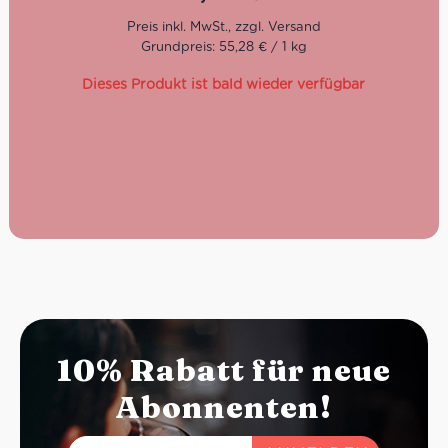
Dieser Brotaufstrich wird aus 100% gerösteten Mandeln
hergestellt, ohne Konservierungsstoffe und frei von
Grundpreis: 55,28 € / 1 kg
Emulgatoren. Eine eventuelle Trennung der Öle ist
natürlich, daher ist es empfehlenswert, vor Gebrauch
Dieses Produkt ist bald wieder verfügbar
immer kräftig durchzurühren. Nach dem Öffnen an einem
kühlen und trockenen Ort lagern.
10% Rabatt für neue
Abonnenten!