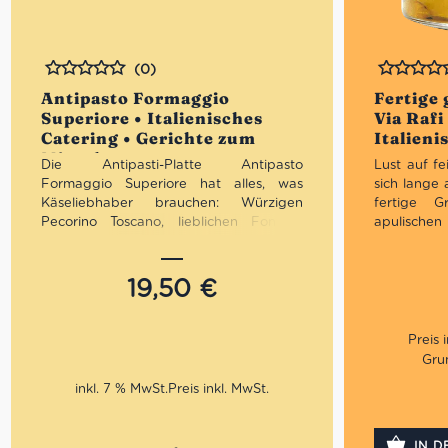
(0)
Bewertet
Bewertet
Antipasto Formaggio
Fertige 
Superiore • Italienisches
Via Rafi
Catering • Gerichte zum
Italieni
Mitnehmen
Die Antipasti-Platte Antipasto
Lust auf fe
Formaggio Superiore hat alles, was
sich lange 
Käseliebhaber brauchen: Würzigen
fertige G
Pecorino Toscano, lieblichen Fontina,
apulische
köstlichen Trüffelkäse, feinsten Vento
Zucchini, 
d’estate sowie getrocknete Tomaten und
zaubert
leckere Oliven. Ideal zu frischem
köstlichlic
19,50
€
italienischen Brot oder knusprigen
Beilage 
Brotstangen. Wir bieten auch vegane
Fischgerich
Grissini an.
Grun
So funktioniert’s:
inkl. 7 % MwSt.
Antipasto Formaggio Superiore
in
den Warenkorb legen
(Portion für
eine Person)
IN 