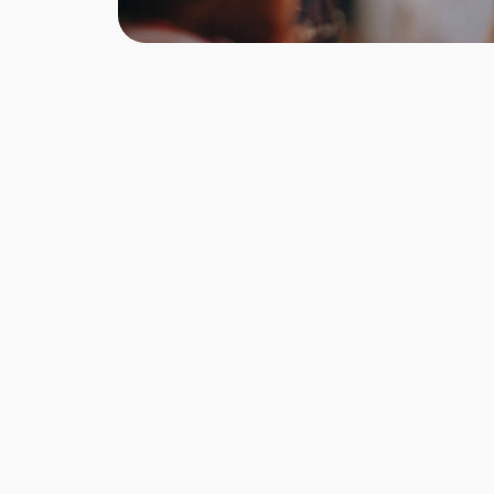
einer Antipasto Formaggio Superiore
Platte ist für eine Person berechnet. Der
Preis ist pro Portion.
Das Anrichten des Antipasto Formaggio
Superiore erfolgt in einer einzigen
Schale. Bestellst Du die Vorspeisenplatte
also für zwei Personen, erhälst Du eine
Schale mit Antipasto für zwei Personen.
Wir servieren den Antipasto Formaggio
Superior der Einfachheit halber auf
Einweg-Aluminium-Platten. Solltest Du
anderes Geschirr wünschen, so teile uns
dies bitte vorab mit. Bitte beachte auch,
dass d
ie Zusammenstellung je nach
saisonaler Verfügbarkeit variieren und
vom Foto leicht abweichen kann.