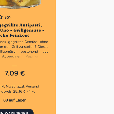
(0)
gegrillte Antipasti,
 Uno • Grillgemüse •
sche Feinkost
ines, gegrilltes Gemüse, ohne
an den Grill zu stellen? Dieses
rillgemüse, bestehend aus
n Auberginen, Paprika und
ist die peferkte Wahl. Sie
 im Handumdrehen ein
hes Antipasti sowie eine bunte
7,09
€
zu Deinen Fleisch- oder
ten.
dpreis: 28,36 € / 1 kg
88 auf Lager
DEN WARENKORB