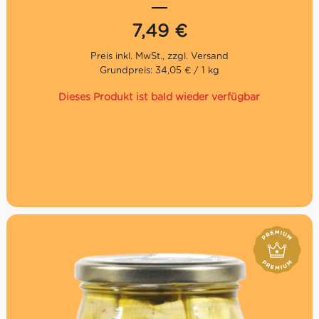
Via Rafi Numero Uno hat die Verarbeitung alter Rezepte
bewahrt und sie an die höchsten Qualitätsstandards
7,49
€
angepasst, um ein authentisches und traditionelles
Produkt zu bieten, Zusammen mit Sohn Nicola macht
Mario de Giorgi aus frisch geerntetem Gemüse diese
Grundpreis: 34,05 € / 1 kg
einzigartigen Antipasti. Das besondere an ihnen ist die
Frische der Produkte, da max. 48 Stunden verstreichen
Dieses Produkt ist bald wieder verfügbar
bis zur vollständigen Verarbeitung. Das Gemüse wird in
nativem Olivenöl eingelegt, ohne Zusatz von jeglichen
Zusatzstoffen. Die Produkte von Via Rafi Uno sind
regional und in mühsamer Handarbeit hergestellt – und
das kann man schmecken!