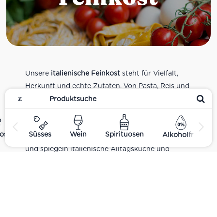
Unsere
italienische Feinkost
steht für Vielfalt,
Herkunft und echte Zutaten. Von Pasta, Reis und
Tomatensaucen über Olivenöl, Antipasti und
Pesto bis zu Balsamico und Spezialitäten aus
verschiedenen Regionen Italiens. Alle Produkte
ost
Süsses
Wein
Spirituosen
Alkoholfrei
sind Teil unseres realen Supermarkt-Sortiments
und spiegeln italienische Alltagsküche und
Tradition wider. Italienische Feinkost online
kaufen.