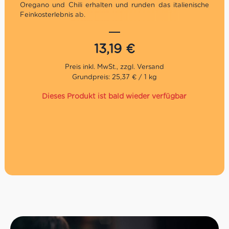
Oregano und Chili erhalten und runden das italienische
Feinkosterlebnis ab.
Via Rafi Numero Uno hat die Verarbeitung alter Rezepte
bewahrt und sie an die höchsten Qualitätsstandards
13,19
€
angepasst, um ein authentisches und traditionelles
Produkt zu bieten. Zusammen mit Sohn Nicola macht
Mario de Giorgi aus frisch geerntetem Gemüse diese
Grundpreis: 25,37 € / 1 kg
einzigartigen Antipasti. Das besondere an ihnen ist die
Frische der Produkte, da max. 48 Stunden verstreichen
Dieses Produkt ist bald wieder verfügbar
bis zur vollständigen Verarbeitung. Das Gemüse wird in
nativem Olivenöl eingelegt, ohne Zusatz von jeglichen
Zusatzstoffen. Die Produkte von Via Rafi Uno sind
regional und in mühsamer Handarbeit hergestellt – und
das kann man schmecken!