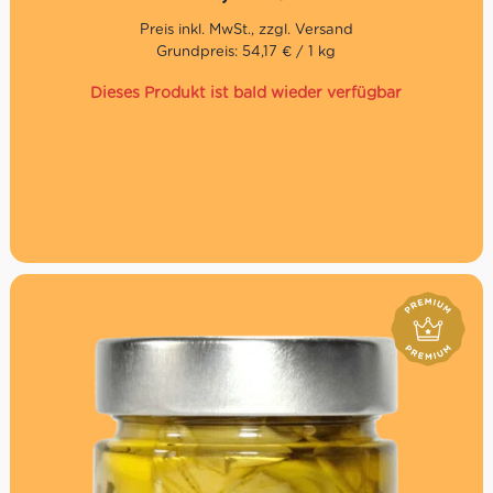
Die Mühe und Leidenschaft zahlten sich aus. In Imperia
öffnete Ranise einen größeren Standort. Seit 2013 ist das
Grundpreis: 54,17 € / 1 kg
Hauptquartier in Chiusanico. Das Sortiment erweiterte
sich auf authentische Spezialitäten aus Ligurien wie
Dieses Produkt ist bald wieder verfügbar
Pesto, Kräuter sowie diesen Artischocken in Olivenöl.
Nettogewicht: 180g