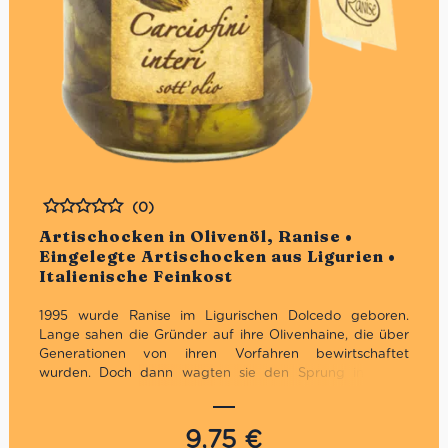
(0)
Bewertet
Artischocken in Olivenöl, Ranise •
Eingelegte Artischocken aus Ligurien •
Italienische Feinkost
1995 wurde Ranise im Ligurischen Dolcedo geboren.
Lange sahen die Gründer auf ihre Olivenhaine, die über
Generationen von ihren Vorfahren bewirtschaftet
wurden. Doch dann wagten sie den Sprung ins kalte
Wasser. Von der Pflege in den Olivenhainen, über die
Pressung bis zur Verpackung machten die mutigen
Gründer von Ranise alles selbst.
9,75
€