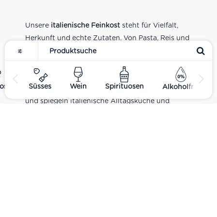
Unsere
italienische Feinkost
steht für Vielfalt,
Herkunft und echte Zutaten. Von Pasta, Reis und
Tomatensaucen über Olivenöl, Antipasti und
Pesto bis zu Balsamico und Spezialitäten aus
verschiedenen Regionen Italiens. Alle Produkte
ost
Süsses
Wein
Spirituosen
Alkoholfrei
sind Teil unseres realen Supermarkt-Sortiments
und spiegeln italienische Alltagsküche und
Tradition wider. Italienische Feinkost online
kaufen.
Catering