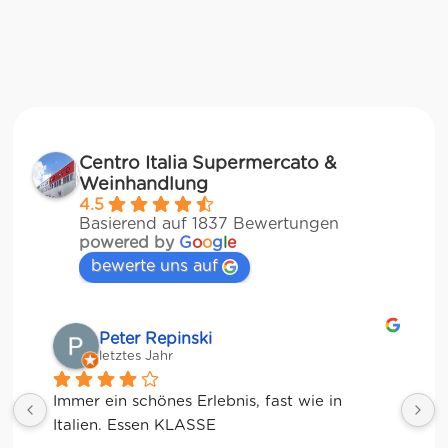
Centro Italia Supermercato &
Weinhandlung
4.5
Basierend auf 1837 Bewertungen
powered by
G
o
o
g
l
e
bewerte uns auf
Matze
letztes Jahr