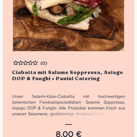
(0)
Bewertet
Ciabatta mit Salame Soppressa, Asiago
DOP & Funghi • Panini Catering
Unser Salami-Käse-Ciabatta mit hochwertigen
italienischen Feinkostspezialitäten: Salame Soppressa,
Asiago DOP & Funghi. Alle Produkte kommen frisch aus
unserer Salumeria: grobkörnige Knoblauchsalami, Asiago
DOP (ist ein angenehm milder Käse mit einer leicht
säuerlichen Note aus reiner Kuhmilch) und gegrillte Pilze.
Um das Ciabatta mit Salame Soppressa, Asiago DOP &
8,00
€