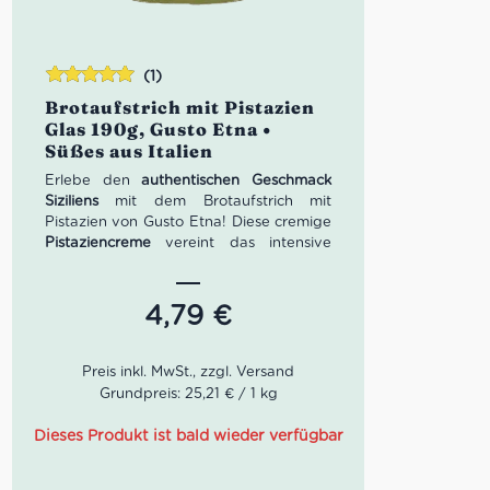
(1)
Bewertet
Brotaufstrich mit Pistazien
mit
5.00
von
Glas 190g, Gusto Etna •
5
Süßes aus Italien
Erlebe den
authentischen Geschmack
Siziliens
mit dem Brotaufstrich mit
Pistazien von Gusto Etna! Diese cremige
Pistaziencreme
vereint das intensive
Aroma handverlesener, Pistazien mit
einer feinen Süße und streichzarten
Textur. Perfekt als
Brotaufstrich
, als
4,79
€
Füllung für Gebäck
, zum
Verfeinern von
Desserts
oder als süßer Genussmoment
direkt vom Löffel
. Ein Muss für alle
Feinschmecker und Liebhaber
Grundpreis: 25,21 € / 1 kg
italienischer Feinkost!
Dieses Produkt ist bald wieder verfügbar