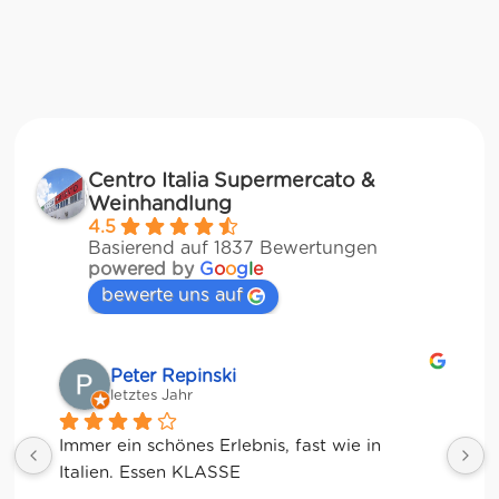
Centro Italia Supermercato &
Weinhandlung
4.5
Basierend auf 1837 Bewertungen
powered by
G
o
o
g
l
e
bewerte uns auf
Matze
letztes Jahr