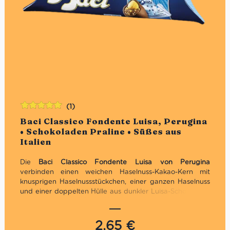
(1)
Bewertet
Baci Classico Fondente Luisa, Perugina
mit
5.00
von
• Schokoladen Praline • Süßes aus
5
Italien
Die
Baci Classico Fondente Luisa von Perugina
verbinden einen weichen Haselnuss-Kakao-Kern mit
knusprigen Haselnussstückchen, einer ganzen Haselnuss
und einer doppelten Hülle aus dunkler Luisa-Schokolade.
Jede der drei einzeln verpackten Pralinen enthält
außerdem eine kleine Botschaft – ideal zum Verschenken,
Teilen oder als süße Begleitung zu Espresso und Kaffee.
2,65
€