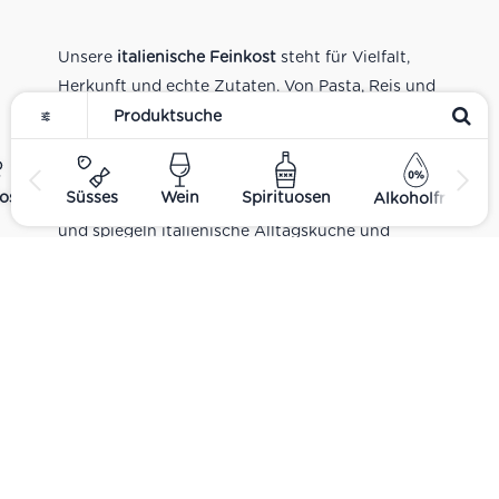
Unsere
italienische Feinkost
steht für Vielfalt,
Herkunft und echte Zutaten. Von Pasta, Reis und
Tomatensaucen über Olivenöl, Antipasti und
Pesto bis zu Balsamico und Spezialitäten aus
verschiedenen Regionen Italiens. Alle Produkte
ost
Süsses
Wein
Spirituosen
Alkoholfrei
sind Teil unseres realen Supermarkt-Sortiments
und spiegeln italienische Alltagsküche und
Tradition wider. Italienische Feinkost online
kaufen.
Catering