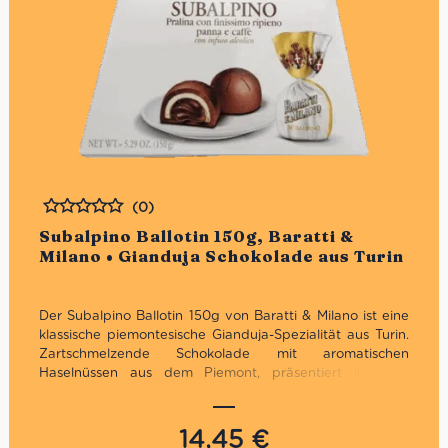
(0)
Bewertet
Subalpino Ballotin 150g, Baratti &
Milano • Gianduja Schokolade aus Turin
Der Subalpino Ballotin 150g von Baratti & Milano ist eine
klassische piemontesische Gianduja-Spezialität aus Turin.
Zartschmelzende Schokolade mit aromatischen
Haselnüssen aus dem Piemont, präsentiert in einer
eleganten Geschenkbox – italienische Chocolatierskunst
seit 1858.
14,45
€