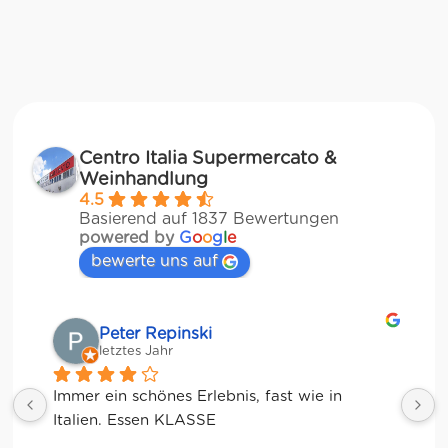
Centro Italia Supermercato &
Weinhandlung
4.5
Basierend auf 1837 Bewertungen
powered by
G
o
o
g
l
e
bewerte uns auf
Matze
letztes Jahr