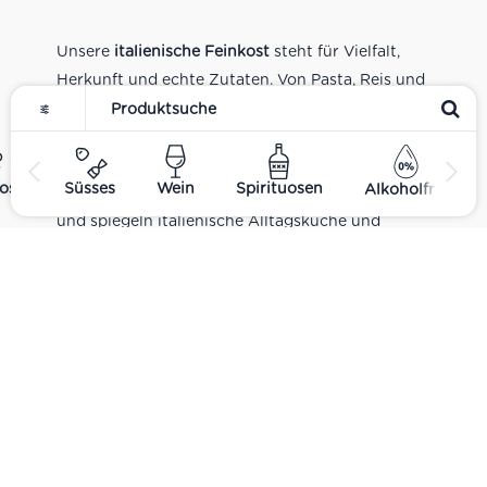
Unsere
italienische Feinkost
steht für Vielfalt,
Herkunft und echte Zutaten. Von Pasta, Reis und
Tomatensaucen über Olivenöl, Antipasti und
Pesto bis zu Balsamico und Spezialitäten aus
verschiedenen Regionen Italiens. Alle Produkte
ost
Süsses
Wein
Spirituosen
Alkoholfrei
sind Teil unseres realen Supermarkt-Sortiments
und spiegeln italienische Alltagsküche und
Tradition wider. Italienische Feinkost online
kaufen.
Catering